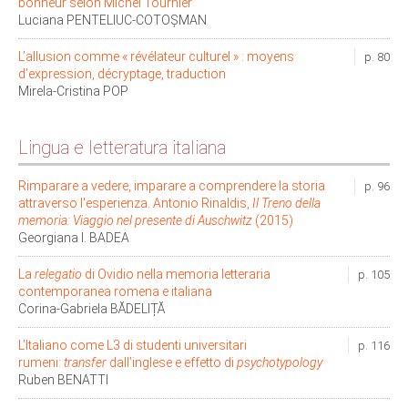
bonheur selon Michel Tournier
Luciana PENTELIUC-COTOŞMAN
L’allusion comme « révélateur culturel » : moyens
p. 80
d’expression, décryptage, traduction
Mirela-Cristina POP
Lingua e letteratura italiana
Rimparare a vedere, imparare a comprendere la storia
p. 96
attraverso l'esperienza. Antonio Rinaldis,
Il Treno della
memoria: Viaggio nel presente di Auschwitz
(2015)
Georgiana I. BADEA
La
relegatio
di Ovidio nella memoria letteraria
p. 105
contemporanea romena e italiana
Corina-Gabriela BĂDELIȚĂ
L’Italiano come L3 di studenti universitari
p. 116
rumeni:
transfer
dall’inglese e effetto di
psychotypology
Ruben BENATTI