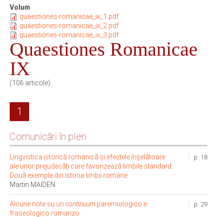
Volum
quaestiones-romanicae_ix_1.pdf
quaestiones-romanicae_ix_2.pdf
quaestiones-romanicae_ix_3.pdf
Quaestiones Romanicae
IX
(106 articole)
1
Comunicări în plen
Lingvistica istorică romanică și efectele înșelătoare
p. 18
ale unor prejudecăți care favorizează limbile standard.
Două exemple din istoria limbii române
Martin MAIDEN
Alcune note su un
continuum
paremiologico e
p. 29
fraseologico romanzo