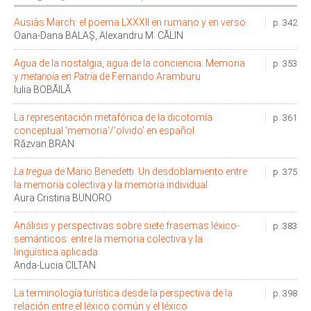
Ausiàs March: el poema LXXXII en rumano y en verso
p. 342
Oana-Dana BALAȘ, Alexandru M. CĂLIN
Agua de la nostalgia, agua de la conciencia: Memoria
p. 353
y
metanoia
en
Patria
de Fernando Aramburu
Iulia BOBĂILĂ
La representación metafórica de la dicotomía
p. 361
conceptual ‘memoria’/‘olvido’ en español
Răzvan BRAN
La tregua
de Mario Benedetti. Un desdoblamiento entre
p. 375
la memoria colectiva y la memoria individual
Aura Cristina BUNORO
Análisis y perspectivas sobre siete frasemas léxico-
p. 383
semánticos: entre la memoria colectiva y la
lingüística aplicada
Anda-Lucia CILTAN
La terminología turística desde la perspectiva de la
p. 398
relación entre el léxico común y el léxico