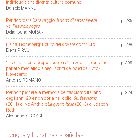
individuale che diventa cultura comune
Daniele MANNU
Per ricordare Caravaggio:
Il dono di saper vivere
p. 286
vs.
Fluturele negru
Delia Ioana MORAR
Helga Tepperberg: il culto del dovere compiuto
p. 298
Elena PÎRVU
“Pò èsse piuma e ppò èsse fèro”: la voce di Roma nel
p. 308
parlato mediatico e negli scritti dei poeti dell’Otto-
Novecento
Antonio ROMANO
Per non perdere la memoria del fascismo italiano
p. 324
degli anni ’20 e non porla nell’oblio:
Sul fascismo
(2011) di Ivo Andrić e
La quarta Italia
(2013) di Joseph
Roth
Alessandro ROSSELLI
Lengua y literatura españolas