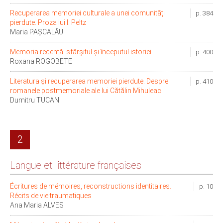
Recuperarea memoriei culturale a unei comunități
p. 384
pierdute. Proza lui I. Peltz
Maria PAȘCALĂU
Memoria recentă: sfârșitul și începutul istoriei
p. 400
Roxana ROGOBETE
Literatura și recuperarea memoriei pierdute. Despre
p. 410
romanele postmemoriale ale lui Cătălin Mihuleac
Dumitru TUCAN
2
Langue et littérature françaises
Écritures de mémoires, reconstructions identitaires.
p. 10
Récits de vie traumatiques
Ana Maria ALVES