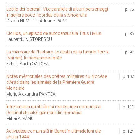
L’oblio dei ‘potenti’. Vite parallele di alcuni personaggi
p. 76
in genere poco ricordati dalla storiografia
Gizella NEMETH, Adriano PAPO
Cloilios, un episod de autocenzură la Titus Livius
p. 86
Laurenţiu NISTORESCU
La mémoire de l’histoire. Le destin de la famille Török
p. 97
(Váradi): la noblesse oubliée
Felicia Aneta OARCEA
Notes mémoriales des prêtres militaires du diocèse
p. 107
d'Arad dans les années de la Première Guerre
Mondiale
Maria Alexandra PANTEA
Între tentația nazificării și represiunea comunistă:
p. 113
Destinul etnicilor germani din România
Mihai A. PANU
Activitatea comunistă în Banat în ultimele luni ale
p. 124
anului 1944