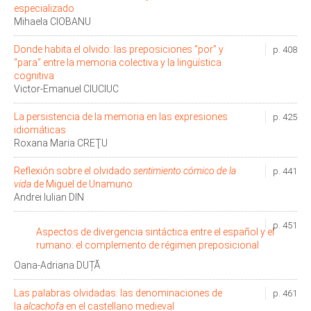
especializado
Mihaela CIOBANU
Donde habita el olvido: las preposiciones “por” y
p. 408
“para” entre la memoria colectiva y la lingüística
cognitiva
Victor-Emanuel CIUCIUC
La persistencia de la memoria en las expresiones
p. 425
idiomáticas
Roxana Maria CREŢU
Reflexión sobre el olvidado
sentimiento cómico de la
p. 441
vida
de Miguel de Unamuno
Andrei Iulian DIN
p. 451
Aspectos de divergencia sintáctica entre el español y el
rumano: el complemento de régimen preposicional
Oana-Adriana DUȚĂ
Las palabras olvidadas: las denominaciones de
p. 461
la
alcachofa
en el castellano medieval