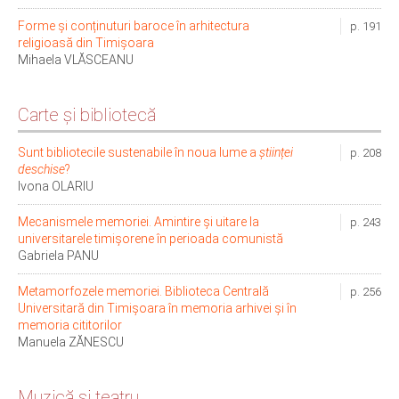
Forme și conținuturi baroce în arhitectura
p. 191
religioasă din Timișoara
Mihaela VLĂSCEANU
Carte și bibliotecă
Sunt bibliotecile sustenabile în noua lume a
științei
p. 208
deschise
?
Ivona OLARIU
Mecanismele memoriei. Amintire și uitare la
p. 243
universitarele timișorene în perioada comunistă
Gabriela PANU
Metamorfozele memoriei. Biblioteca Centrală
p. 256
Universitară din Timişoara în memoria arhivei şi în
memoria cititorilor
Manuela ZĂNESCU
Muzică și teatru