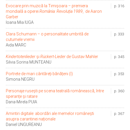
Evocare prin muzică la Timișoara – premiera
p. 316
mondială a operei
România: Revoluția 1989
, de Aaron
Garber
Ioana Mia IUGA
Clara Schumann – o personalitate umbrită de
p. 333
cutumele vremii
Aida MARC
Kindertotenlieder
și
Rückert-Lieder
de Gustav Mahler
p. 345
Silvia Sorina MUNTEANU
Portrete de mari cântăreți bănățeni (I)
p. 353
Simona NEGRU
Personaje rusești pe scena teatrală românească, între
p. 360
speranțe și ratare
Dana-Mirela PUIA
Amintiri digitale: abordări ale memelor românești
p. 367
asupra carantinei naționale
Daniel UNGUREANU