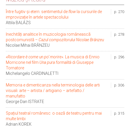
Între fugitiv și etern: sentimentul de
flow
la cursurile de
p. 270
improvizație în artele spectacolului
Attila BALÁZS
Inechități analitice în muzicologia românească
p. 278
postcomunistă –
Cazul compozitorului Nicolae Brânzeu
Nicolae Mihai BRÂNZEU
«Ricordare è come un po’ morire».
La musica di Ennio
p. 296
Morricone nel film
Una pura formalità
di Giuseppe
Tornatore
Michelangelo CARDINALETTI
Memoria e dimenticanza nella terminologia delle arti
p. 306
visuali: arte – artista / artigiano – artefatto /
manufatto
George Dan ISTRATE
Spațiul teatral românesc: o oază de teatru pentru mai
p. 315
multe limbi
Adrian KOREK