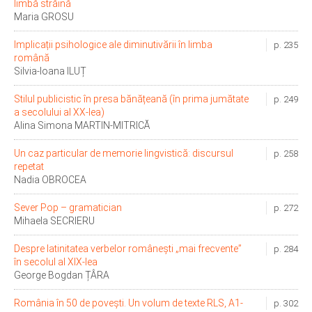
limbă străină
Maria GROSU
Implicații psihologice ale diminutivării în limba
p. 235
română
Silvia-Ioana ILUȚ
Stilul publicistic în presa bănățeană (în prima jumătate
p. 249
a secolului al XX-lea)
Alina Simona MARTIN-MITRICĂ
Un caz particular de memorie lingvistică: discursul
p. 258
repetat
Nadia OBROCEA
Sever Pop – gramatician
p. 272
Mihaela SECRIERU
Despre latinitatea verbelor românești „mai frecvente”
p. 284
în secolul al XIX-lea
George Bogdan ȚÂRA
România în 50 de povești. Un volum de texte RLS, A1-
p. 302