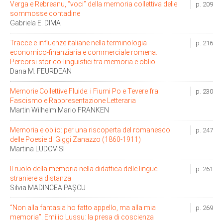
Verga e Rebreanu, “voci” della memoria collettiva delle
p. 209
sommosse contadine
Gabriela E. DIMA
Tracce e influenze italiane nella terminologia
p. 216
economico-finanziaria e commerciale romena.
Percorsi storico-linguistici tra memoria e oblio
Dana M. FEURDEAN
Memorie Collettive Fluide: i Fiumi Po e Tevere fra
p. 230
Fascismo e Rappresentazione Letteraria
Martin Wilhelm Mario FRANKEN
Memoria e oblio: per una riscoperta del romanesco
p. 247
delle Poesie di Giggi Zanazzo (1860-1911)
Martina LUDOVISI
Il ruolo della memoria nella didattica delle lingue
p. 261
straniere a distanza
Silvia MADINCEA PAȘCU
“Non alla fantasia ho fatto appello, ma alla mia
p. 269
memoria”. Emilio Lussu: la presa di coscienza