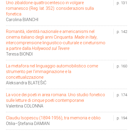
Uno zibaldone quattrocentesco in volgare
p. 131
romanesco (Reg. lat. 352): considerazioni sulla
fonetica
Carolina BIANCHI
Romanità, identità nazionale e americanismi nel
p. 142
cinema italiano degli anni Cinquanta.
Made in Italy
,
intercomprensione linguistico-culturale e cineturismo
a partire dalla
Hollywood sul Tevere
Teresa BIONDI
La metafora nel linguaggio automobilistico come
p. 160
strumento per l’immaginazione e la
concettualizzazione
Aleksandra BLATEŠIĆ
La voce dei poeti in area romana. Uno studio fonetico
p. 174
sulle letture di cinque poeti contemporanei
Valentina COLONNA
Claudiu Isopescu (1894-1956), tra memoria e oblio
p. 194
Otilia–Ştefania DAMIAN