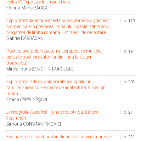
textuală în poezia lui Traian Dorz
Florina-Maria BĂCILĂ
Explorarea didactică a textelor din domeniul științelor
p. 179
biomedicale în predarea limbajului specializat la anul
pregătitor de limba română – strategii de receptare
Gabriel BĂRDĂȘAN
Poetica avatarilor (Lecturi și perspective multiple
p. 191
aplicate poeticii avatarilor din lirica lui Eugen
Dorcescu)
Mirela-Ioana BORCHIN-DORCESCU
Explorarea reflexiv-colaborativă a spațiului:
p. 203
familiarizarea cu elemente de arhitectură și design
urban
Emina CĂPĂLNĂȘAN
Lexicografia filosofică –
un concept nou. Câteva
p. 211
însemnări
Simona CONSTANTINOVICI
Evaluarea de tip acțional în didactica limbii române ca
p. 221