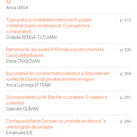
A2
Anca URSA
Topografia și mobilitatea memoriei în poezia
p. 312
contemporanǎ româneascǎ. O perspectivǎ
comparativǎ
Graţiela BENGA-ŢUŢUIANU
Rememorări ale sinelui în România postcomunistă.
p. 323
Cazul Letiția Branea
Elena CRAȘOVAN
Bucureştiul din scrierile memorialistice şi ficţionale ale
p. 338
lui Mircea Eliade sub pecetea amintirii-imagine
Anca Luminiţa EFTENIE
Corespondența lui M. Blecher cu prietenii. O relatare a
p. 351
suferinței
Gabriela GLĂVAN
Confesiunile Ninei Cassian ca „melodie en dehors” a
p. 360
unei biografii de excepţie
Emanuela ILIE