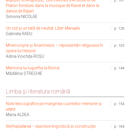
Μίμησις et Ἀνάμνησις.
Les théories d’Aristote et de
p. 107
Platon fondues dans la musique de Ravel et dans la
danse de Béjart
Simona NICOLAE
Un soț şi un tată de neuitat.
Liber Manualis
p. 126
Gabriela RADU
Mnemosyne și Anamnesis – reprezentări religioase în
p. 135
opera lui Hesiod
Adina-Voichița ROȘU
Memoria lui Iugurtha la Roma
p. 144
Mădălina STRECHIE
Limba şi literatura română
Note lexicografice pe marginea cuvintelor
memorie
și
p. 154
uitare
Maria ALDEA
Ne(mai)uitarea
– expresie lingvistică și construcție
p. 164