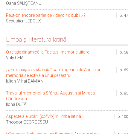
Oana SĂLIȘTEANU
Peut-on encore parler de « devoir d’oubli » ?
p. 47
Sébastien LEDOUX
Limba şi literatura latină
O relație dinamică la Tacitus: memorie-uitare
p. 58
Valy CEIA
„
Terra sanguine rubricata
” sau Rogerius de Apulia și
p. 69
memoria selectivă a unui dezastru
Iulian Mihai DAMIAN
Travaliul memoriei la Sfântul Augustin şi Mircea
p. 85
Cărtărescu
Ilona DUŢĂ
Aspecte ale uitării (
oblivio
) în limba latină
p. 100
Theodor GEORGESCU