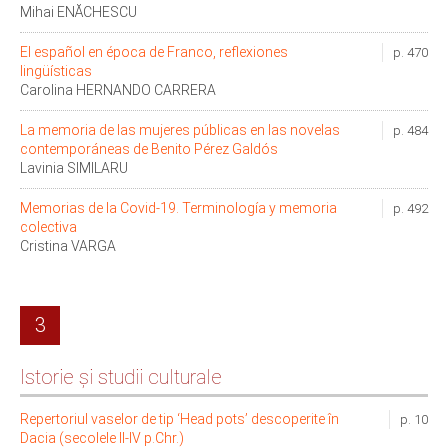
Mihai ENĂCHESCU
El español en época de Franco, reflexiones
p. 470
lingüísticas
Carolina HERNANDO CARRERA
La memoria de las mujeres públicas en las novelas
p. 484
contemporáneas de Benito Pérez Galdós
Lavinia SIMILARU
Memorias de la Covid-19. Terminología y memoria
p. 492
colectiva
Cristina VARGA
3
Istorie și studii culturale
Repertoriul vaselor de tip ‘Head pots’ descoperite în
p. 10
Dacia (secolele II-IV p.Chr.)