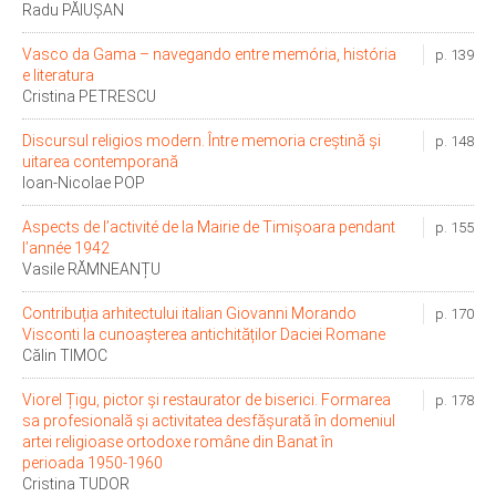
Radu PĂIUȘAN
Vasco da Gama – navegando entre memória, história
p. 139
e literatura
Cristina PETRESCU
Discursul religios modern. Între memoria creștină și
p. 148
uitarea contemporană
Ioan-Nicolae POP
Aspects de l’activité de la Mairie de Timişoara pendant
p. 155
l’année 1942
Vasile RĂMNEANȚU
Contribuția arhitectului italian Giovanni Morando
p. 170
Visconti la cunoașterea antichităților Daciei Romane
Călin TIMOC
Viorel Țigu, pictor și restaurator de biserici. Formarea
p. 178
sa profesională și activitatea desfășurată în domeniul
artei religioase ortodoxe române din Banat în
perioada 1950-1960
Cristina TUDOR