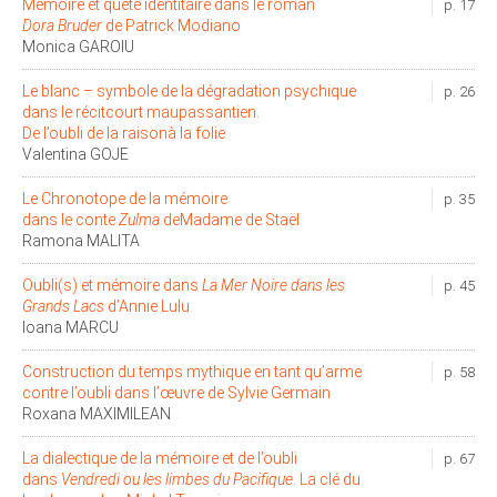
Mémoire et quête identitaire dans le roman
p. 17
Dora Bruder
de Patrick Modiano
Monica GAROIU
Le blanc – symbole de la dégradation psychique
p. 26
dans le récitcourt maupassantien.
De l’oubli de la raisonà la folie
Valentina GOJE
Le Chronotope de la mémoire
p. 35
dans le conte
Zulma
deMadame de Staël
Ramona MALITA
Oubli(s) et mémoire dans
La Mer Noire dans les
p. 45
Grands Lacs
d’Annie Lulu
Ioana MARCU
Construction du temps mythique en tant qu’arme
p. 58
contre l’oubli dans l’œuvre de Sylvie Germain
Roxana MAXIMILEAN
La dialectique de la mémoire et de l’oubli
p. 67
dans
Vendredi ou les limbes du Pacifique
. La clé du