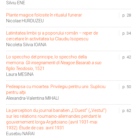
Silviu ENE
Plante magice folosite în ritualul funerar
p. 28
Nicolae HURDUZEU
Latinitatea limbii și a poporului român – reper de
p. 34
cercetare în activitatea lui Claudiu Isopescu
Nicoleta Silvia IOANA
Lo specchio del principe, lo specchio della
p. 42
memoria:
Gli insegnamenti di Neagoe Basarab a suo
figlio Teodosio
, 1521
Laura MESINA
Pedeapsa cu moartea. Privilegiu pentru unii. Supliciu
p. 50
pentru alții
Alexandra-Valentina MIHALI
La perception du journal banatien „LʼOuest” („Vestul”)
p. 62
sur les relations roumaino-allemandes pendant le
gouvernement Iorga-Argetoiano (avril 1931-mai
1932). Étude de cas: avril 1931
Eusebiu NARAI