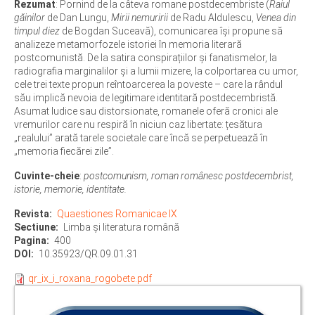
Rezumat
: Pornind de la câteva romane postdecembriste (
Raiul
găinilor
de Dan Lungu,
Mirii nemuririi
de Radu Aldulescu,
Venea din
timpul diez
de Bogdan Suceavă), comunicarea își propune să
analizeze metamorfozele istoriei în memoria literară
postcomunistă. De la satira conspirațiilor și fanatismelor, la
radiografia marginalilor și a lumii mizere, la colportarea cu umor,
cele trei texte propun reîntoarcerea la poveste – care la rândul
său implică nevoia de legitimare identitară postdecembristă.
Asumat ludice sau distorsionate, romanele oferă cronici ale
vremurilor care nu respiră în niciun caz libertate: țesătura
„realului” arată tarele societale care încă se perpetuează în
„memoria fiecărei zile”.
Cuvinte-cheie
:
postcomunism, roman românesc postdecembrist,
istorie, memorie, identitate.
Revista
Quaestiones Romanicae IX
Sectiune
Limba şi literatura română
Pagina
400
DOI
10.35923/QR.09.01.31
qr_ix_i_roxana_rogobete.pdf