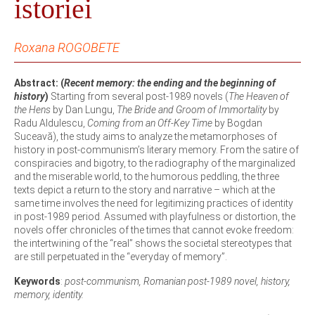
istoriei
Roxana ROGOBETE
Abstract:
(
Recent memory: the ending and the beginning of
history
)
Starting from several post-1989 novels (
The Heaven of
the Hens
by Dan Lungu,
The Bride and Groom of Immortality
by
Radu Aldulescu,
Coming from an Off-Key
Time
by Bogdan
Suceavă), the study aims to analyze the metamorphoses of
history in post-communism’s literary memory. From the satire of
conspiracies and bigotry, to the radiography of the marginalized
and the miserable world, to the humorous peddling, the three
texts depict a return to the story and narrative – which at the
same time involves the need for legitimizing practices of identity
in post-1989 period. Assumed with playfulness or distortion, the
novels offer chronicles of the times that cannot evoke freedom:
the intertwining of the “real” shows the societal stereotypes that
are still perpetuated in the “everyday of memory”.
Keywords
:
post-communism, Romanian post-1989 novel, history,
memory, identity.