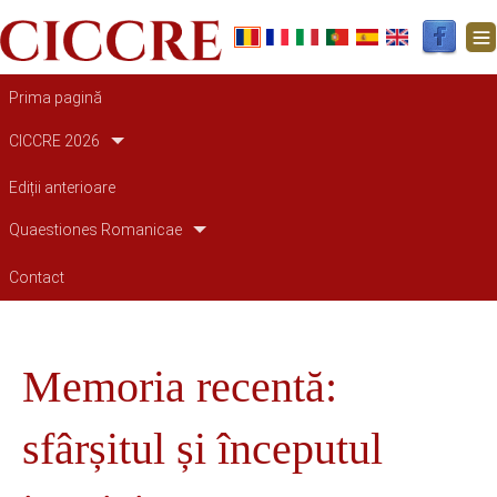
Main navigation
Prima pagină
CICCRE 2026
Ediții anterioare
Quaestiones Romanicae
Contact
Memoria recentă:
sfârșitul și începutul