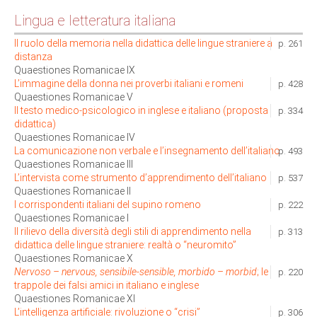
Lingua e letteratura italiana
Il ruolo della memoria nella didattica delle lingue straniere a
p. 261
distanza
Quaestiones Romanicae IX
L’immagine della donna nei proverbi italiani e romeni
p. 428
Quaestiones Romanicae V
Il testo medico-psicologico in inglese e italiano (proposta
p. 334
didattica)
Quaestiones Romanicae IV
La comunicazione non verbale e l’insegnamento dell’italiano
p. 493
Quaestiones Romanicae III
L’intervista come strumento d’apprendimento dell’italiano
p. 537
Quaestiones Romanicae II
I corrispondenti italiani del supino romeno
p. 222
Quaestiones Romanicae I
Il rilievo della diversità degli stili di apprendimento nella
p. 313
didattica delle lingue straniere: realtà o “neuromito”
Quaestiones Romanicae X
Nervoso – nervous, sensibile-sensible, morbido
– morbid
; le
p. 220
trappole dei falsi amici in italiano e inglese
Quaestiones Romanicae XI
L’intelligenza artificiale: rivoluzione o “crisi”
p. 306