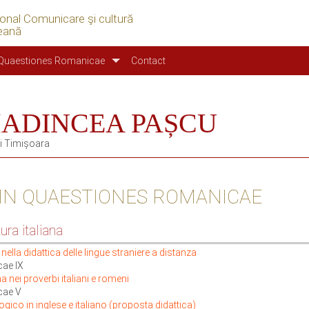
ional Comunicare şi cultură
eană
Quaestiones Romanicae
Contact
 MADINCEA PAȘCU
di Timișoara
 IN QUAESTIONES ROMANICAE
ura italiana
nella didattica delle lingue straniere a distanza
ae IX
 nei proverbi italiani e romeni
cae V
ogico in inglese e italiano (proposta didattica)