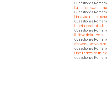
Quaestiones Romanic
La comunicazione non 
Quaestiones Romanica
L’intervista come str
Quaestiones Romanic
I corrispondenti itali
Quaestiones Romanic
Il rilievo della diversi
Quaestiones Romani
Nervoso – nervous, sen
Quaestiones Romanic
L’intelligenza artificia
Quaestiones Romanica