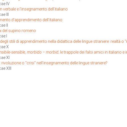
ae IV
verbale e l’insegnamento dell’italiano
e III
umento d’apprendimento dell’italiano
ae II
ani del supino romeno
ae I
tà degli stili di apprendimento nella didattica delle lingue straniere: realtà o
cae X
sibile-sensible, morbido
– morbid
; le trappole dei falsi amici in italiano e 
ae XI
le: rivoluzione o “crisi” nell’insegnamento delle lingue straniere?
e XIII