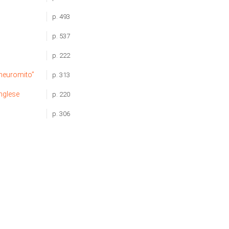
p. 493
p. 537
p. 222
 “neuromito”
p. 313
inglese
p. 220
p. 306