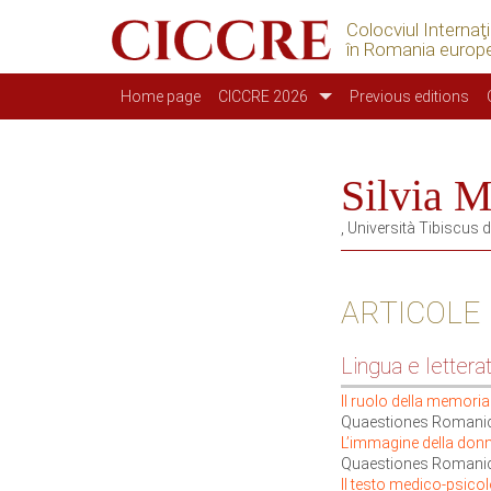
Colocviul Internaţ
în Romania europ
Main navigation
Home page
CICCRE 2026
Previous editions
Silvia
, Università Tibiscus 
ARTICOLE
Lingua e letterat
Il ruolo della memoria 
Quaestiones Romanic
L’immagine della donna
Quaestiones Romani
Il testo medico-psicol