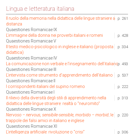
Lingua e letteratura italiana
Il ruolo della memoria nella didattica delle lingue straniere a
p. 261
distanza
Quaestiones Romanicae IX
L’immagine della donna nei proverbi italiani e romeni
p. 428
Quaestiones Romanicae V
Il testo medico-psicologico in inglese e italiano (proposta
p. 334
didattica)
Quaestiones Romanicae IV
La comunicazione non verbale e l’insegnamento dell’italiano
p. 493
Quaestiones Romanicae III
L’intervista come strumento d’apprendimento dell’italiano
p. 537
Quaestiones Romanicae II
I corrispondenti italiani del supino romeno
p. 222
Quaestiones Romanicae I
Il rilievo della diversità degli stili di apprendimento nella
p. 313
didattica delle lingue straniere: realtà o “neuromito”
Quaestiones Romanicae X
Nervoso – nervous, sensibile-sensible, morbido
– morbid
; le
p. 220
trappole dei falsi amici in italiano e inglese
Quaestiones Romanicae XI
L’intelligenza artificiale: rivoluzione o “crisi”
p. 306