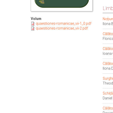
Limba
Volum
Noțiun
quaestiones-romanicae_vii-1_0.pdf
Ilona
quaestiones-romanicae_vii-2.pdf
Călător
Flori
Călăto
Ioana
Călăto
Ilona 
Surghi
Theo
Schiță
Danie
Călăto