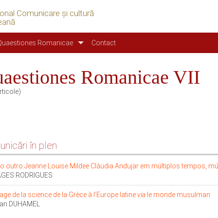
ional Comunicare şi cultură
eană
Quaestiones Romanicae
Contact
aestiones Romanicae VII
rticole)
nicări în plen
 o outro:Jeanne Louise Mildee Cláudia Andujar em múltiplos tempos, múl
LAGES RODRIGUES
age de la science de la Grèce à l’Europe latine
via
le monde musulman
tian DUHAMEL