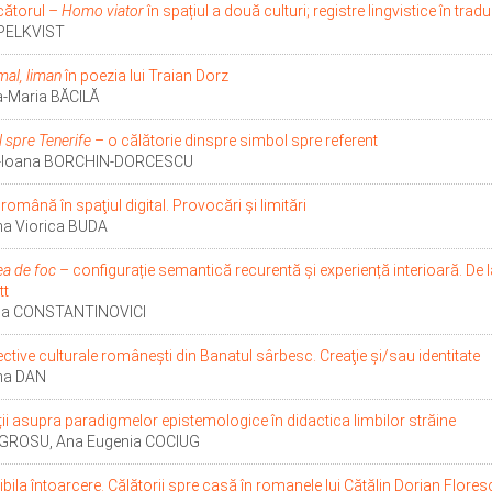
cătorul –
Homo viator
în spațiul a două culturi; registre lingvistice în trad
PELKVIST
mal, liman
în poezia lui Traian Dorz
a-Maria BĂCILĂ
 spre Tenerife
– o călătorie dinspre simbol spre referent
a-Ioana BORCHIN-DORCESCU
română în spaţiul digital. Provocări şi limitări
na Viorica BUDA
a de foc
– configurație semantică recurentă și experiență interioară. De
tt
a CONSTANTINOVICI
ctive culturale româneşti din Banatul sârbesc. Creaţie şi/sau identitate
na DAN
ții asupra paradigmelor epistemologice în didactica limbilor străine
 GROSU, Ana Eugenia COCIUG
bila întoarcere. Călătorii spre casă în romanele lui Cătălin Dorian Flores