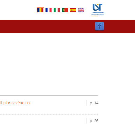
tiplas vivências
p. 14
p. 26