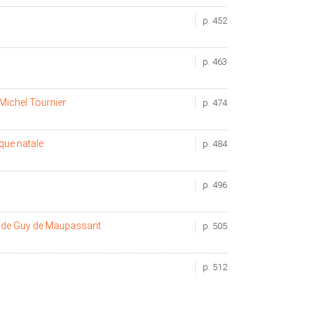
p. 452
p. 463
Michel Tournier
p. 474
que natale
p. 484
p. 496
de Guy de Maupassant
p. 505
p. 512