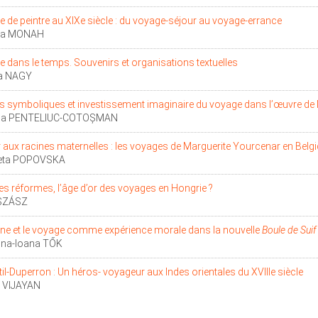
 de peintre au XIXe siècle : du voyage-séjour au voyage-errance
na MONAH
 dans le temps. Souvenirs et organisations textuelles
a NAGY
s symboliques et investissement imaginaire du voyage dans l’œuvre de 
na PENTELIUC-COTOŞMAN
 aux racines maternelles : les voyages de Marguerite Yourcenar en Belgi
veta POPOVSKA
des réformes, l’âge d’or des voyages en Hongrie ?
SZÁSZ
ïne et le voyage comme expérience morale dans la nouvelle
Boule de Suif
ina-Ioana TŐK
il-Duperron : Un héros- voyageur aux Indes orientales du XVIIIe siècle
a VIJAYAN