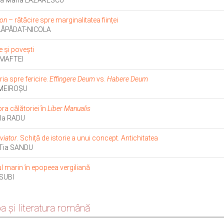
a Maria LAZARESCU
con
– rătăcire spre marginalitatea ființei
LĂPĂDAT-NICOLA
e și povești
 MAFTEI
ia spre fericire.
Effingere Deum
vs.
Habere Deum
MEIROŞU
ra călătoriei ȋn
Liber Manualis
ela RADU
iator
. Schiță de istorie a unui concept. Antichitatea
-Tia SANDU
l marin în epopeea vergiliană
 SUBI
a şi literatura română