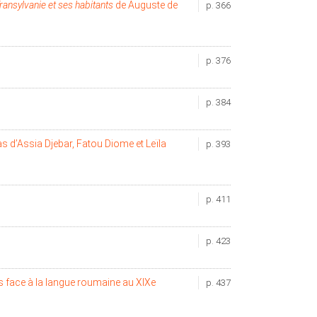
ransylvanie et ses habitants
de Auguste de
p. 366
p. 376
p. 384
s d’Assia Djebar, Fatou Diome et Leïla
p. 393
p. 411
p. 423
is face à la langue roumaine au XIXe
p. 437