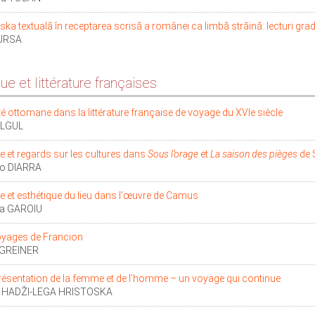
ska textuală în receptarea scrisă a românei ca limbă străină: lecturi gradat
URSA
ue et littérature françaises
rité ottomane dans la littérature française de voyage du XVIe siècle
ALGUL
 et regards sur les cultures dans
Sous l’orage
et
La saison des pièges
de 
o DIARRA
 et esthétique du lieu dans l’œuvre de Camus
a GAROIU
oyages de Francion
 GREINER
résentation de la femme et de l’homme – un voyage qui continue
 HADŽI-LEGA HRISTOSKA