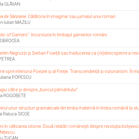
ela GLĂVAN
a de Sânziene
. Călătoria în imaginar sau jurnalul unui roman
in-Iulian MAZILU
lic of Gamers”. Incursiune în limbajul gamerilor români
 OBROCEA
ntin Negruzzi și Șerban Foarță sau traducerea ca (re)descoperire a res
 PETREA
rie spre interiorul Poeziei și al Ființei. Transcendență și vizionarism:
În ma
Iuliana POPESCU
giu către și dinspre „buricul pământului”
na ROGOBETE
erul unor structuri gramaticale din limba maternă în limba română la stud
na Raluca SICOE
rii în vâltoarea istoriei. Două relatări românești despre revoluția bolșevică
Nițescu
ru TUCAN