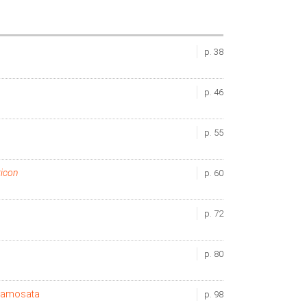
p. 38
p. 46
p. 55
ricon
p. 60
p. 72
p. 80
n Samosata
p. 98