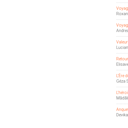
Voyage
Roxa
Voyage
Andre
Valeur
Lucia
Retour
Elisa
L’Ère 
Géza 
L’héro
Mădăl
Anquet
Devik