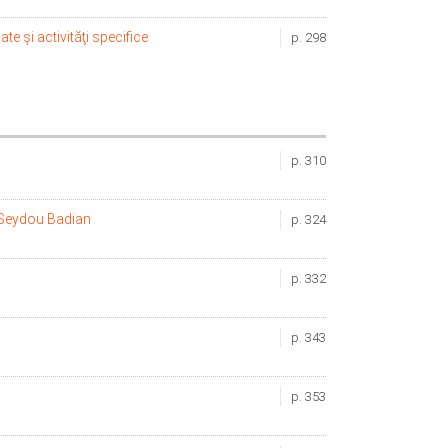
e şi activităţi specifice
p. 298
p. 310
Seydou Badian
p. 324
p. 332
p. 343
p. 353