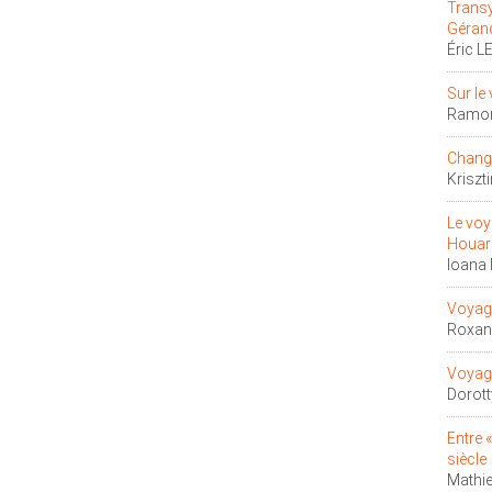
Transyl
Géran
Éric L
Sur le
Ramon
Change
Kriszt
Le voy
Houar
Ioana
Voyage
Roxan
Voyage
Dorott
Entre 
siècle
Mathi