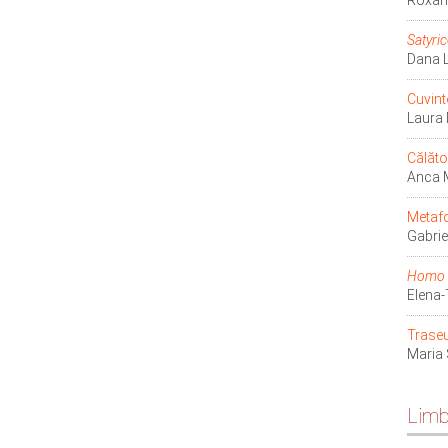
Roxan
Satyri
Dana 
Cuvint
Laura
Călător
Anca 
Metafo
Gabri
Homo v
Elena
Traseu
Maria
Limb