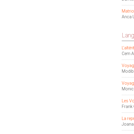
Matrio
Anca 
Lang
L’alté
Cem 
Voyage
Modib
Voyage
Monic
Les V
Frank
La rep
Joana