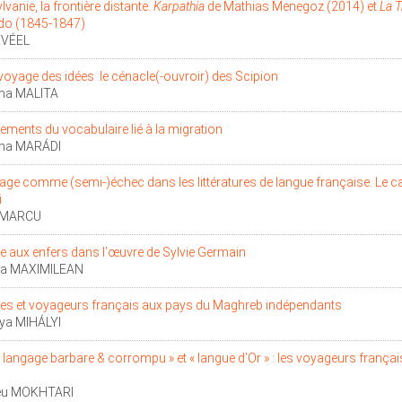
vanie, la frontière distante.
Karpathia
de Mathias Menegoz (2014) et
La T
do (1845-1847)
EVÉEL
 voyage des idées :le cénacle(-ouvroir) des Scipion
a MALITA
ments du vocabulaire lié à la migration
ina MARÁDI
age comme (semi-)échec dans les littératures de langue française. Le ca
i
 MARCU
 aux enfers dans l’œuvre de Sylvie Germain
a MAXIMILEAN
s et voyageurs français aux pays du Maghreb indépendants
ya MIHÁLYI
« langage barbare & corrompu » et « langue d’Or » : les voyageurs frança
eu MOKHTARI