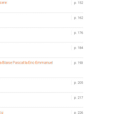
ucere
p. 152
p. 162
p. 176
p. 184
 la Blaise Pascal la Eric-Emmanuel
p. 193
p. 205
p. 217
cu
p. 226