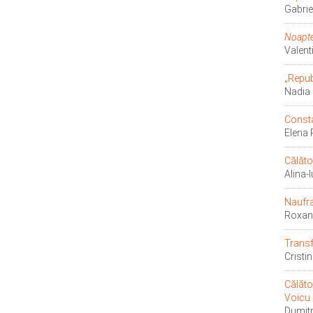
Gabri
Noapte
Valent
„Repub
Nadia
Consta
Elena
Călăto
Alina-
Naufra
Roxa
Transf
Cristi
Călăto
Voicu 
Dumit