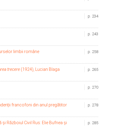
p. 234
p. 243
urselor limbii române
p. 258
rea trecere
(1924), Lucian Blaga
p. 265
p. 270
enții francofoni din anul pregătitor
p. 278
 și Războiul Civil Rus: Elie Bufnea și
p. 285