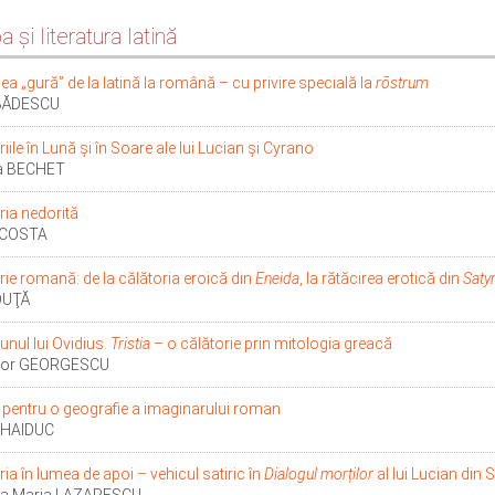
 şi literatura latină
ea „gură” de la latină la română – cu privire specială la
rōstrum
 BĂDESCU
iile în Lună și în Soare ale lui Lucian și Cyrano
ca BECHET
ria nedorită
 COSTA
rie romană: de la călătoria eroică din
Eneida
, la rătăcirea erotică din
Saty
DUŢĂ
unul lui Ovidius.
Tristia
– o călătorie prin mitologia greacă
dor GEORGESCU
 pentru o geografie a imaginarului roman
l HAIDUC
ria în lumea de apoi – vehicul satiric în
Dialogul morților
al lui Lucian di