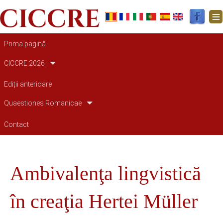
Main navigation
Prima pagină
CICCRE 2026
Ediții anterioare
Quaestiones Romanicae
Contact
Ambivalenţa lingvistică
în creaţia Hertei Müller