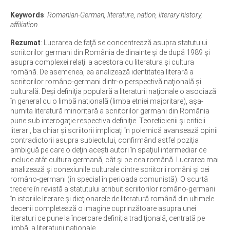
Keywords
:
Romanian-German, literature, nation, literary history,
affiliation.
Rezumat
: Lucrarea de faţă se concentrează asupra statutului
scriitorilor germani din România de dinainte şi de după 1989 şi
asupra complexei relaţii a acestora cu literatura şi cultura
română. De asemenea, ea analizează identitatea literară a
scriitorilor româno-germani dintr-o perspectivă naţională şi
culturală. Deşi definiţia populară a literaturii naţionale o asociază
în general cu o limbă naţională (limba etniei majoritare), aşa-
numita literatură minoritară a scriitorilor germani din România
pune sub interogaţie respectiva definiţie. Teoreticienii şi criticii
literari, ba chiar şi scriitorii implicaţi în polemică avansează opinii
contradictorii asupra subiectului, confirmând astfel poziţia
ambiguă pe care o deţin aceşti autori în spaţiul intermediar ce
include atât cultura germană, cât şi pe cea română. Lucrarea mai
analizează şi conexiunile culturale dintre scriitorii români şi cei
româno-germani (în special în perioada comunistă). O scurtă
trecere în revistă a statutului atribuit scriitorilor româno-germani
în istoriile literare şi dicţionarele de literatură română din ultimele
decenii completează o imagine cuprinzătoare asupra unei
literaturi ce pune la încercare definiţia tradiţională, centrată pe
limbă, a literaturii naţionale.