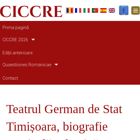
Main navigation
Prima pagină
CICCRE 2026
Ediții anterioare
Quaestiones Romanicae
Contact
Teatrul German de Stat
Timișoara, biografie