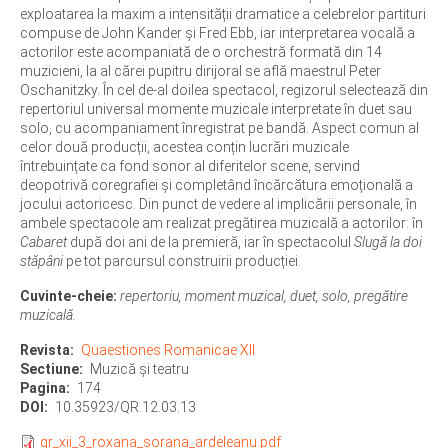
exploatarea la maxim a intensității dramatice a celebrelor partituri
compuse de John Kander și Fred Ebb, iar interpretarea vocală a
actorilor este acompaniată de o orchestră formată din 14
muzicieni, la al cărei pupitru dirijoral se află maestrul Peter
Oschanitzky. În cel de-al doilea spectacol, regizorul selectează din
repertoriul universal momente muzicale interpretate în duet sau
solo, cu acompaniament înregistrat pe bandă. Aspect comun al
celor două producții, acestea conțin lucrări muzicale
întrebuințate ca fond sonor al diferitelor scene, servind
deopotrivă coregrafiei și completând încărcătura emoțională a
jocului actoricesc. Din punct de vedere al implicării personale, în
ambele spectacole am realizat pregătirea muzicală a actorilor: în
Cabaret
după doi ani de la premieră, iar în spectacolul
Slugă la doi
stăpâni
pe tot parcursul construirii producției.
Cuvinte-cheie:
repertoriu, moment muzical, duet, solo, pregătire
muzicală.
Revista
Quaestiones Romanicae XII
Sectiune
Muzică și teatru
Pagina
174
DOI
10.35923/QR.12.03.13
qr_xii_3_roxana_sorana_ardeleanu.pdf