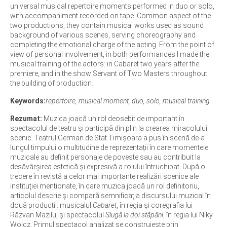
universal musical repertoire moments performed in duo or solo,
with accompaniment recorded on tape. Common aspect of the
two productions, they contain musical works used as sound
background of various scenes, serving choreography and
completing the emotional charge of the acting. From the point of
view of personal involvement, in both performances I made the
musical training of the actors: in Cabaret two years after the
premiere, and in the show Servant of Two Masters throughout
the building of production.
Keywords:
repertoire, musical moment, duo, solo, musical training.
Rezumat:
Muzica joacă un rol deosebit de important în
spectacolul de teatru și participă din plin la crearea miracolului
scenic. Teatrul German de Stat Timișoara a pus în scenă de-a
lungul timpului o multitudine de reprezentații în care momentele
muzicale au definit personaje de poveste sau au contribuit la
desăvârșirea estetică și expresivă a rolului întruchipat. După o
trecere în revistă a celor mai importante realizări scenice ale
instituției menționate, în care muzica joacă un rol definitoriu,
articolul descrie și compară semnificația discursului muzical în
două producții: musicalul
Cabaret
, în regia și coregrafia lui
Răzvan Mazilu, și spectacolul
Slugă la doi stăpâni
, în regia lui Niky
Wolcz. Primul spectacol analizat se construiește prin