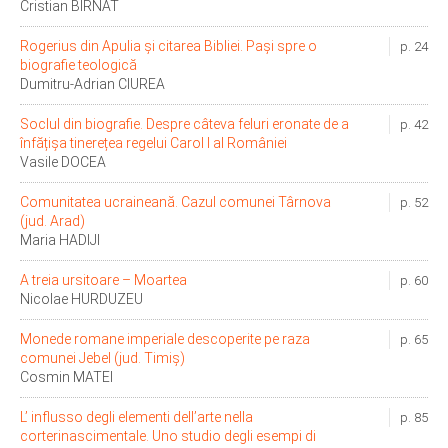
Cristian BÎRNAT
Rogerius din Apulia și citarea Bibliei. Pași spre o
p. 24
biografie teologică
Dumitru-Adrian CIUREA
Soclul din biografie. Despre câteva feluri eronate de a
p. 42
înfățișa tinerețea regelui Carol I al României
Vasile DOCEA
Comunitatea ucraineană. Cazul comunei Târnova
p. 52
(jud. Arad)
Maria HADIJI
A treia ursitoare – Moartea
p. 60
Nicolae HURDUZEU
Monede romane imperiale descoperite pe raza
p. 65
comunei Jebel (jud. Timiș)
Cosmin MATEI
L’ influsso degli elementi dell’arte nella
p. 85
corterinascimentale. Uno studio degli esempi di