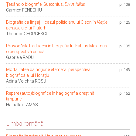
Țesând o biografie: Suetonius,
Divus Iulius
p. 108
Carmen FENECHIU
Biografia ca linșaj – cazul politicianului Cleon în
Viețile
p. 125
paralele
ale lui Plutarh
Theodor GEORGESCU
Provocările traducerii în biografia lui Fabius Maximus:
p. 135
o perspectivă critică
Gabriela RADU
Mortalitatea ca noțiune efemeră: perspectiva
p. 143
biografică a lui Horațiu
Adina-Voichița ROȘU
Repere (auto)biografice în hagiografia creștină
p. 152
timpurie
Hajnalka TAMAS
Limba română