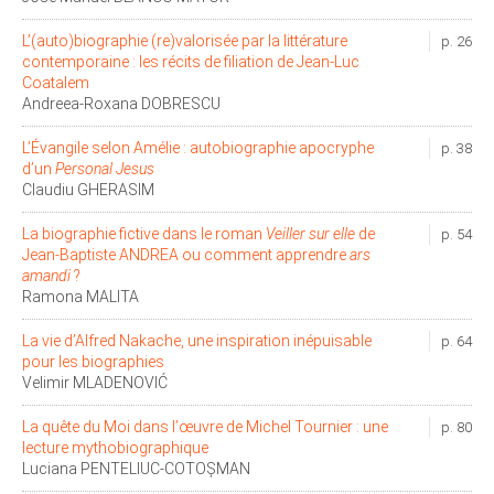
L’(auto)biographie (re)valorisée par la littérature
p. 26
contemporaine : les récits de filiation de Jean-Luc
Coatalem
Andreea-Roxana DOBRESCU
L’Évangile selon Amélie : autobiographie apocryphe
p. 38
d’un
Personal Jesus
Claudiu GHERASIM
La biographie fictive dans le roman
Veiller sur elle
de
p. 54
Jean-Baptiste ANDREA ou comment apprendre
ars
amandi
?
Ramona MALITA
La vie d’Alfred Nakache, une inspiration inépuisable
p. 64
pour les biographies
Velimir MLADENOVIĆ
La quête du Moi dans l’œuvre de Michel Tournier : une
p. 80
lecture mythobiographique
Luciana PENTELIUC-COTOŞMAN