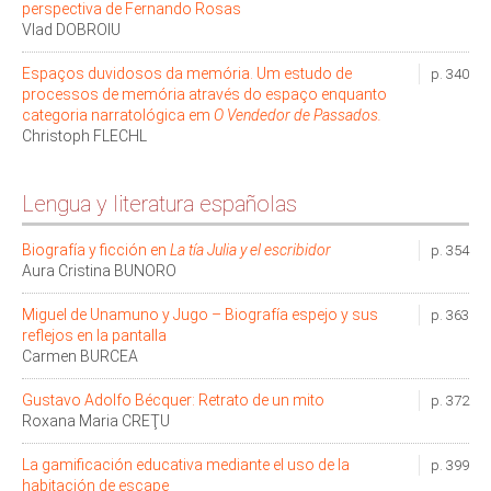
perspectiva de Fernando Rosas
Vlad DOBROIU
Espaços duvidosos da memória. Um estudo de
p. 340
processos de memória através do espaço enquanto
categoria narratológica em
O Vendedor de Passados.
Christoph FLECHL
Lengua y literatura españolas
Biografía y ficción en
La tía Julia y el escribidor
p. 354
Aura Cristina BUNORO
Miguel de Unamuno y Jugo – Biografía espejo y sus
p. 363
reflejos en la pantalla
Carmen BURCEA
Gustavo Adolfo Bécquer: Retrato de un mito
p. 372
Roxana Maria CREŢU
La gamificación educativa mediante el uso de la
p. 399
habitación de escape