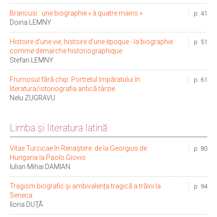
Brancusi : une biographie « à quatre mains »
p. 41
Doina LEMNY
Histoire d’une vie, histoire d’une époque - la biographie
p. 51
comme démarche historiographique
Stefan LEMNY
Frumosul fără chip. Portretul împăratului în
p. 61
literatura/istoriografia antică târzie
Nelu ZUGRAVU
Limba şi literatura latină
Vitae Turcicae în Renaștere: de la Georgius de
p. 80
Hungaria la Paolo Giovio
Iulian Mihai DAMIAN
Tragism biografic și ambivalența tragică a trăirii la
p. 94
Seneca
Ilona DUŢĂ