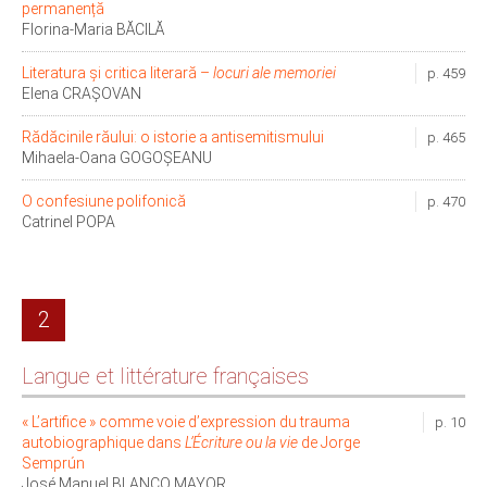
permanență
Florina-Maria BĂCILĂ
Literatura și critica literară –
locuri ale memoriei
p. 459
Elena CRAȘOVAN
Rădăcinile răului: o istorie a antisemitismului
p. 465
Mihaela-Oana GOGOȘEANU
O confesiune polifonică
p. 470
Catrinel POPA
2
Langue et littérature françaises
« L’artifice » comme voie d’expression du trauma
p. 10
autobiographique dans
L’Écriture ou la vie
de Jorge
Semprún
José Manuel BLANCO MAYOR