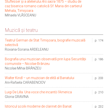
Stuflesser și a atelierului
Ars sacra
1875 – studiu de
caz biserica romano catolică Sf. Maria din cartierul
Mehala, Timișoara
Mihaela VLĂSCEANU
Muzică și teatru
Teatrul German de Stat Timișoara, biografie muzicală
p. 174
selectivă
Roxana-Sorana ARDELEANU
Biografia unui muzician observată prin lupa Securității
p. 186
comuniste – Nicolae Brânzeu
Nicolae Mihai BRÂNZEU
Walter Kindl – un muzician de elită al Banatului
p. 203
Ani-Rafaela CARABENCIOV
Luigi De Lilla. Una voce che incantò l’America
p. 210
Gloria GRAVINA
Istoricul școlii moderne de clarinet din Banat
p. 232