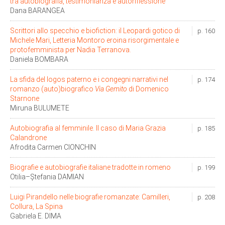
tra autobiografia, testimonianza e autoriflessione
Dana BARANGEA
Scrittori allo specchio e biofiction: il Leopardi gotico di
p. 160
Michele Mari, Letteria Montoro eroina risorgimentale e
protofemminista per Nadia Terranova.
Daniela BOMBARA
La sfida del logos paterno e i congegni narrativi nel
p. 174
romanzo (auto)biografico
Via Gemito
di Domenico
Starnone
Miruna BULUMETE
Autobiografia al femminile. Il caso di Maria Grazia
p. 185
Calandrone
Afrodita Carmen CIONCHIN
Biografie e autobiografie italiane tradotte in romeno
p. 199
Otilia–Ştefania DAMIAN
Luigi Pirandello nelle biografie romanzate: Camilleri,
p. 208
Collura, La Spina
Gabriela E. DIMA