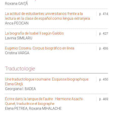
Roxana GAIŢĂ
La actitud de estudiantes universitarios frente a la
p. 414
lectura en la clase de español como lengua extranjera
Anca PECICAN
La biografía de Isabel II según Galdós
p. 427
Lavinia SIMILARU
Eugenio Coseriu. Corpus biográfico en línea
p. 436
Cristina VARGA
Traductologie
Une traductologue roumaine. Esquisse biographique :
p. 450
Elena Ghiţă
Georgiana I. BADEA
Écrire dans la langue de l’autre : Hermione Asachi-
p. 469
Quinet, traductrice et biographe
Elena PETREA, Roxana MIHALACHE