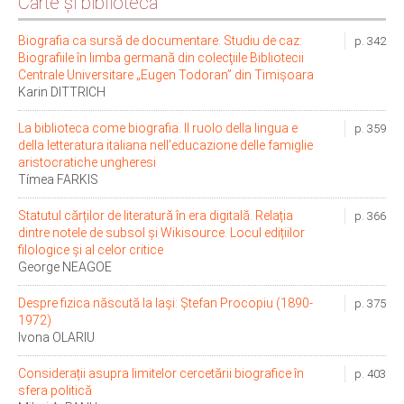
Carte și bibliotecă
Biografia ca sursă de documentare. Studiu de caz:
p. 342
Biografiile în limba germană din colecţiile Bibliotecii
Centrale Universitare „Eugen Todoran” din Timişoara
Karin DITTRICH
La biblioteca come biografia. Il ruolo della lingua e
p. 359
della letteratura italiana nell’educazione delle famiglie
aristocratiche ungheresi
Tímea FARKIS
Statutul cărților de literatură în era digitală. Relația
p. 366
dintre notele de subsol și Wikisource. Locul edițiilor
filologice și al celor critice
George NEAGOE
Despre fizica născută la Iași: Ștefan Procopiu (1890-
p. 375
1972)
Ivona OLARIU
Considerații asupra limitelor cercetării biografice în
p. 403
sfera politică