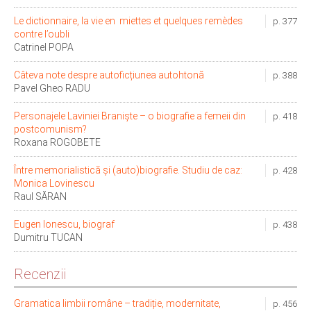
Le dictionnaire, la vie en miettes et quelques remèdes
p. 377
contre l’oubli
Catrinel POPA
Câteva note despre autoficțiunea autohtonă
p. 388
Pavel Gheo RADU
Personajele Laviniei Braniște – o biografie a femeii din
p. 418
postcomunism?
Roxana ROGOBETE
Între memorialistică și (auto)biografie. Studiu de caz:
p. 428
Monica Lovinescu
Raul SĂRAN
Eugen Ionescu, biograf
p. 438
Dumitru TUCAN
Recenzii
Gramatica limbii române – tradiție, modernitate,
p. 456