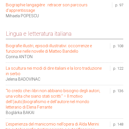
Biographie langagière : retracer son parcours
p. 97
d’apprentissage
Mihaela POPESCU
Lingua e letteratura italiana
Biografie illustri, episodi illustrativi: occorrenze e
p. 108
funzione nelle novelle di Matteo Bandello
Corina ANTON
La scultura nei modi di dire italiani e la loro traduzione
p. 122
in serbo
Jelena BADOVINAC
“Io credo che i libri non abbiano bisogno degli autori,
p. 136
una volta che siano stati scritti.” – Il motivo
dell’(auto)biografismo e dell’autore nel mondo
letterario di Elena Ferrante
Boglárka BAKAI
L’esperienza del manicomio nell’opera di Alda Merini:
p. 148