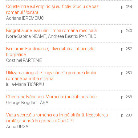
Colette între eul empiric și eul fictiv. Studiu de caz:
p. 234
romanul
Hoinara
Adriana IEREMCIUC
Biografia unei evaluări: limba română medicală
p. 240
Nora-Sabina NEAMȚ, Andreea Beatrix PANTILOI
Benjamin Fundoianu și diversitatea influențelor
p. 252
biografice
Costinel PARTENIE
Utilizarea biografiei lingvistice în predarea limbii
p. 259
române ca limbă străină
Iulia-Maria TICĂRĂU
Gheorghe Ivănescu. Momente (auto)biografice
p. 268
George Bogdan ȚÂRA
Viața secretă a românei ca limbă străină. Receptarea
p. 283
orală și scrisă în epoca lui ChatGPT
Anca URSA