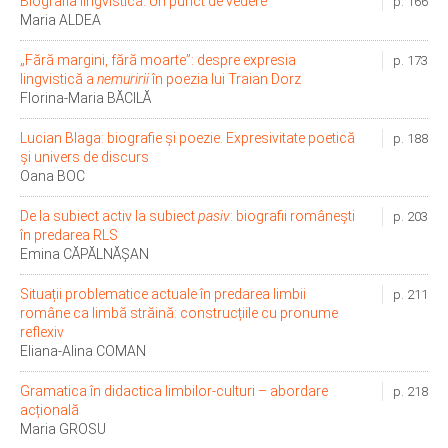
Biografia lingvistică. Un punct de vedere
p. 166
Maria ALDEA
„Fără margini, fără moarte”: despre expresia
p. 173
lingvistică a
nemuririi
în poezia lui Traian Dorz
Florina-Maria BĂCILĂ
Lucian Blaga: biografie și poezie. Expresivitate poetică
p. 188
și univers de discurs
Oana BOC
De la subiect activ la subiect
pasiv
: biografii românești
p. 203
în predarea RLS
Emina CĂPĂLNĂȘAN
Situații problematice actuale în predarea limbii
p. 211
române ca limbă străină: construcțiile cu pronume
reflexiv
Eliana-Alina COMAN
Gramatica în didactica limbilor-culturi – abordare
p. 218
acțională
Maria GROSU