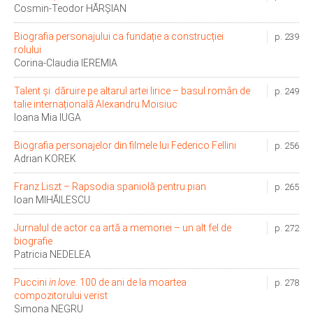
Cosmin-Teodor HĂRȘIAN
Biografia personajului ca fundație a construcției
p. 239
rolului
Corina-Claudia IEREMIA
Talent și dăruire pe altarul artei lirice – basul român de
p. 249
talie internațională Alexandru Moisiuc
Ioana Mia IUGA
Biografia personajelor din filmele lui Federico Fellini
p. 256
Adrian KOREK
Franz Liszt – Rapsodia spaniolă pentru pian
p. 265
Ioan MIHĂILESCU
Jurnalul de actor ca artă a memoriei – un alt fel de
p. 272
biografie
Patricia NEDELEA
Puccini
in love
. 100 de ani de la moartea
p. 278
compozitorului verist
Simona NEGRU