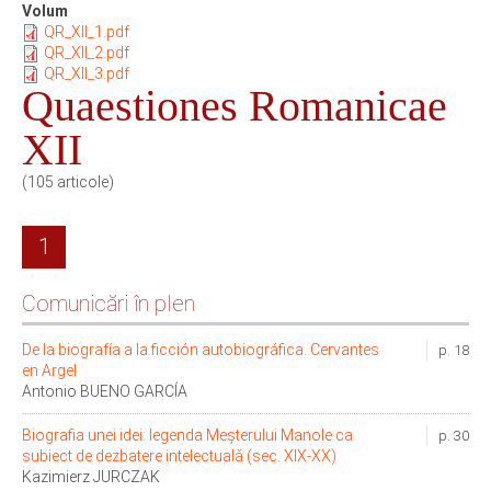
Volum
QR_XII_1.pdf
QR_XII_2.pdf
QR_XII_3.pdf
Quaestiones Romanicae
XII
(105 articole)
1
Comunicări în plen
De la biografía a la ficción autobiográfica. Cervantes
p. 18
en Argel
Antonio BUENO GARCÍA
Biografia unei idei: legenda Meşterului Manole ca
p. 30
subiect de dezbatere intelectualǎ (sec. XIX-XX)
Kazimierz JURCZAK