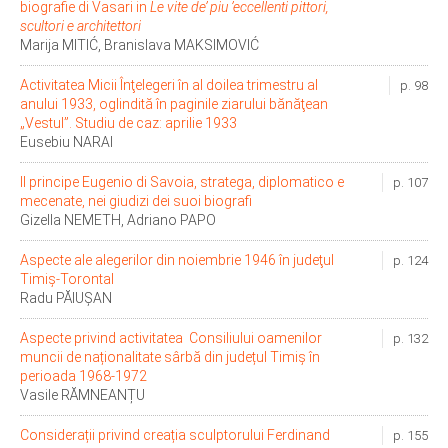
biografie di Vasari in
Le vite de’ piu ’eccellenti pittori,
scultori e architettori
Marija MITIĆ, Branislava MAKSIMOVIĆ
Activitatea Micii Înţelegeri în al doilea trimestru al
p. 98
anului 1933, oglindită în paginile ziarului bănăţean
„Vestul”. Studiu de caz: aprilie 1933
Eusebiu NARAI
Il principe Eugenio di Savoia, stratega, diplomatico e
p. 107
mecenate, nei giudizi dei suoi biografi
Gizella NEMETH, Adriano PAPO
Aspecte ale alegerilor din noiembrie 1946 în judeţul
p. 124
Timiş-Torontal
Radu PĂIUȘAN
Aspecte privind activitatea Consiliului oamenilor
p. 132
muncii de naționalitate sârbă din județul Timiș în
perioada 1968-1972
Vasile RĂMNEANȚU
Considerații privind creația sculptorului Ferdinand
p. 155