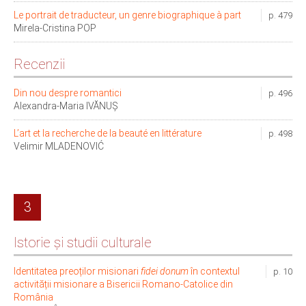
Le portrait de traducteur, un genre biographique à part
p. 479
Mirela-Cristina POP
Recenzii
Din nou despre romantici
p. 496
Alexandra-Maria IVĂNUȘ
L’art et la recherche de la beauté en littérature
p. 498
Velimir MLADENOVIĆ
3
Istorie și studii culturale
Identitatea preoților misionari
fidei donum
în contextul
p. 10
activității misionare a Bisericii Romano-Catolice din
România