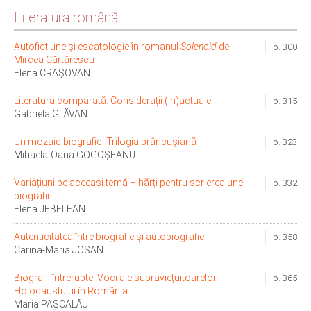
Literatura română
Autoficțiune și escatologie în romanul
Solenoid
de
p. 300
Mircea Cărtărescu
Elena CRAȘOVAN
Literatura comparată. Considerații (in)actuale
p. 315
Gabriela GLĂVAN
Un mozaic biografic. Trilogia brâncușiană
p. 323
Mihaela-Oana GOGOȘEANU
Variațiuni pe aceeași temă – hărți pentru scrierea unei
p. 332
biografii
Elena JEBELEAN
Autenticitatea între biografie și autobiografie
p. 358
Carina-Maria JOSAN
Biografii întrerupte. Voci ale supraviețuitoarelor
p. 365
Holocaustului în România
Maria PAȘCALĂU