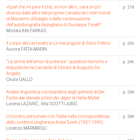
«Quel che mi pare è che, se non altro, sarà un po’
p. 218
diversa dalle altre vite proprie» L’analisi de
I miei ricordi
di Massimo d’Azeglio e della continuazione
dell’autobiografia dazegliana di Giuseppe Torelli*
Mónika Kitti FARKAS
Il corpo del carcerato in
Le mie prigioni
di Silvio Pellico
p. 236
Aurora FIRȚA-MARIN
“La storia dell’amor di potenza”: questioni teoriche e
p. 246
linquistiche ne L’amante di Cesare di Augusto De
Angelis
Cinzia GALLO
Analisi linguistica comparativa degli ipertesti di
Der
p. 258
Fuchs war damals schon der Jäger
di Herta Müller
Lorena LAZARIĆ , Rita SCOTTI JURIĆ
L’incontro personale con l’Italia nella corrispondenza
p. 268
dello scrittore ungherese Antal Szerb (1901-1945)
Lorenzo MARMIROLI