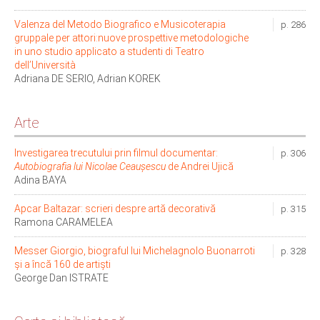
Valenza del Metodo Biografico e Musicoterapia
p. 286
gruppale per attori:nuove prospettive metodologiche
in uno studio applicato a studenti di Teatro
dell’Università
Adriana DE SERIO, Adrian KOREK
Arte
Investigarea trecutului prin filmul documentar:
p. 306
Autobiografia lui Nicolae Ceauşescu
de Andrei Ujică
Adina BAYA
Apcar Baltazar: scrieri despre artă decorativă
p. 315
Ramona CARAMELEA
Messer Giorgio, biograful lui Michelagnolo Buonarroti
p. 328
și a încă 160 de artiști
George Dan ISTRATE