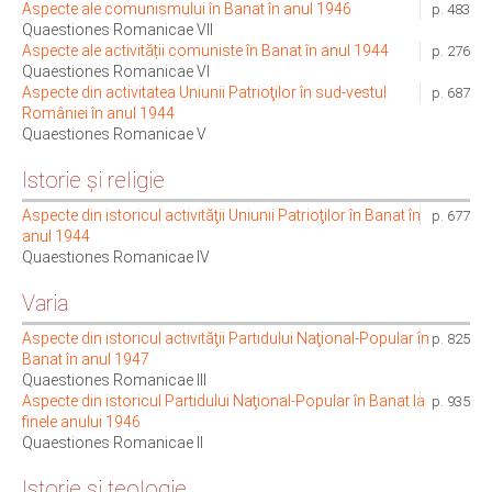
Aspecte ale comunismului în Banat în anul 1946
p. 483
Quaestiones Romanicae VII
Aspecte ale activității comuniste în Banat în anul 1944
p. 276
Quaestiones Romanicae VI
Aspecte din activitatea Uniunii Patrioţilor în sud-vestul
p. 687
României în anul 1944
Quaestiones Romanicae V
Istorie şi religie
Aspecte din istoricul activităţii Uniunii Patrioţilor în Banat în
p. 677
anul 1944
Quaestiones Romanicae IV
Varia
Aspecte din istoricul activităţii Partidului Naţional-Popular în
p. 825
Banat în anul 1947
Quaestiones Romanicae III
Aspecte din istoricul Partidului Naţional-Popular în Banat la
p. 935
finele anului 1946
Quaestiones Romanicae II
Istorie și teologie