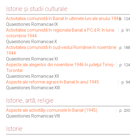
Istorie și studii culturale
Activitatea comunistă în Banat în ultimele luni ale anului 1944
p. 124
Quaestiones Romanicae IX
Activitatea comunistă în regionala Banat a P.C.d.R. în luna
p. 91
octombrie 1944
Quaestiones Romanicae X
Activitatea comunistă în sud-vestul României în noiembrie
p. 188
1944
Quaestiones Romanicae XI
Aspecte ale alegerilor din noiembrie 1946 în judeţul Timiş-
p. 124
Torontal
Quaestiones Romanicae XII
Aspecte ale reformei agrare în Banat în anul 1945
p. 94
Quaestiones Romanicae XIII
Istorie, artă, religie
Aspecte ale activităţii comuniste în Banat (1945)
p. 230
Quaestiones Romanicae VIII
Istorie