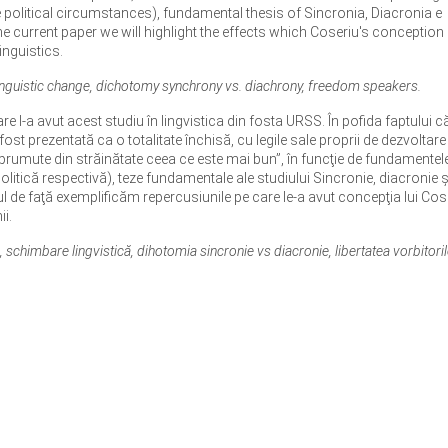
political circumstances), fundamental thesis of Sincronia, Diacronia e
n the current paper we will highlight the effects which Coseriu's conception
inguistics.
linguistic change, dichotomy synchrony vs. diachrony, freedom speakers.
are l-a avut acest studiu în lingvistica din fosta URSS. În pofida faptului c
fost prezentată ca o totalitate închisă, cu legile sale proprii de dezvoltare
mprumute din străinătate ceea ce este mai bun”, în funcţie de fundamentel
litică respectivă), teze fundamentale ale studiului Sincronie, diacronie ş
textul de faţă exemplificăm repercusiunile pe care le-a avut concepţia lui Cos
ii.
i, schimbare lingvistică, dihotomia sincronie vs diacronie, libertatea vorbitoril