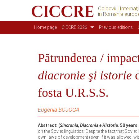
Colocviul Internaţ
în Romania europ
Main navigation
Home page
CICCRE 2026
Previous editions
Pătrunderea / impac
diacronie şi istorie
d
fosta U.R.S.S.
Eugenia BOJOGA
Abstract: (
Sincronia, Diacronia e Historia.
50 years 
on the Soviet linguistics. Despite the fact that Soviet
own laws of development (even if it was allowed, wi