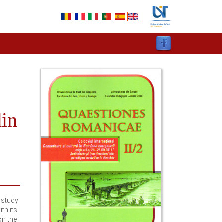
din
s study
th its
on the