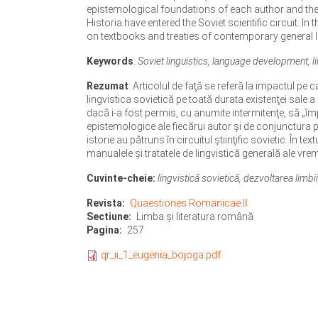
epistemological foundations of each author and the 
Historia have entered the Soviet scientific circuit. I
on textbooks and treaties of contemporary general l
Keywords
:
Soviet linguistics, language development, 
Rezumat
: Articolul de faţă se referă la impactul pe c
lingvistica sovietică pe toată durata existenţei sale a 
dacă i-a fost permis, cu anumite intermitenţe, să „î
epistemologice ale fiecărui autor şi de conjunctura po
istorie au pătruns în circuitul ştiinţific sovietic. În 
manualele şi tratatele de lingvistică generală ale vrem
Cuvinte-cheie:
lingvistică sovietică, dezvoltarea limbi
Revista
Quaestiones Romanicae II
Sectiune
Limba şi literatura română
Pagina
257
qr_ii_1_eugenia_bojoga.pdf