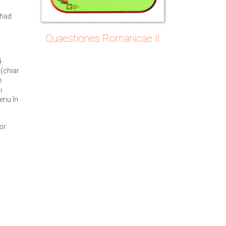
 had
Quaestiones Romanicae II
ă
 (chiar
e
i
eriu în
or.