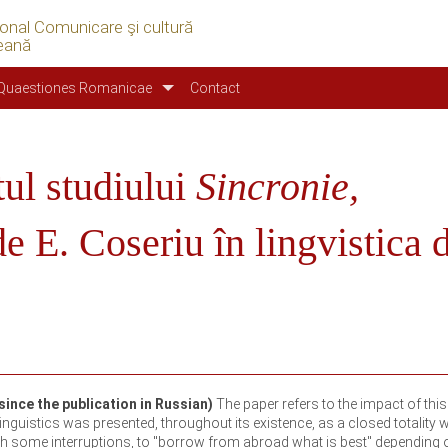
ional Comunicare şi cultură
eană
Quaestiones Romanicae
Contact
tul studiului
Sincronie,
e E. Coseriu în lingvistica 
since the publication in Russian)
The paper refers to the impact of thi
 linguistics was presented, throughout its existence, as a closed totality wi
th some interruptions, to "borrow from abroad what is best" depending 