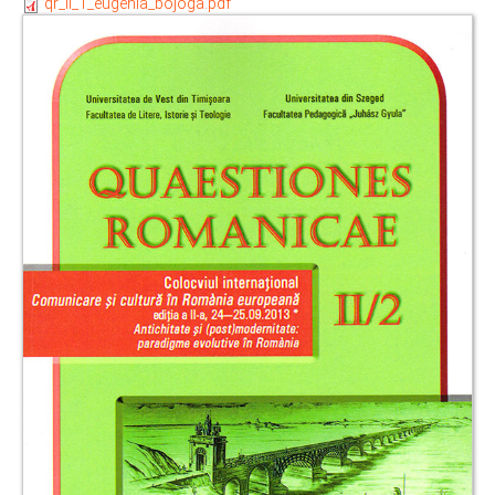
qr_ii_1_eugenia_bojoga.pdf