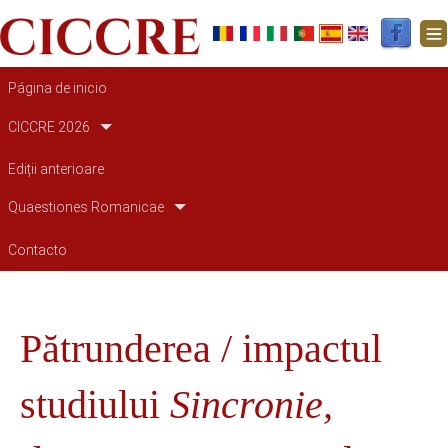
Navegación principal
Página de inicio
CICCRE 2026
Ediții anterioare
Quaestiones Romanicae
Contacto
Pătrunderea / impactul
studiului
Sincronie,