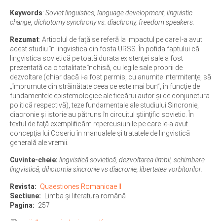
Keywords
:
Soviet linguistics, language development, linguistic
change, dichotomy synchrony vs. diachrony, freedom speakers.
Rezumat
: Articolul de faţă se referă la impactul pe care l-a avut
acest studiu în lingvistica din fosta URSS. În pofida faptului că
lingvistica sovietică pe toată durata existenţei sale a fost
prezentată ca o totalitate închisă, cu legile sale proprii de
dezvoltare (chiar dacă i-a fost permis, cu anumite intermitenţe, să
„împrumute din străinătate ceea ce este mai bun”, în funcţie de
fundamentele epistemologice ale fiecărui autor şi de conjunctura
politică respectivă), teze fundamentale ale studiului Sincronie,
diacronie şi istorie au pătruns în circuitul ştiinţific sovietic. În
textul de faţă exemplificăm repercusiunile pe care le-a avut
concepţia lui Coseriu în manualele şi tratatele de lingvistică
generală ale vremii.
Cuvinte-cheie:
lingvistică sovietică, dezvoltarea limbii, schimbare
lingvistică, dihotomia sincronie vs diacronie, libertatea vorbitorilor.
Revista
Quaestiones Romanicae II
Sectiune
Limba şi literatura română
Pagina
257