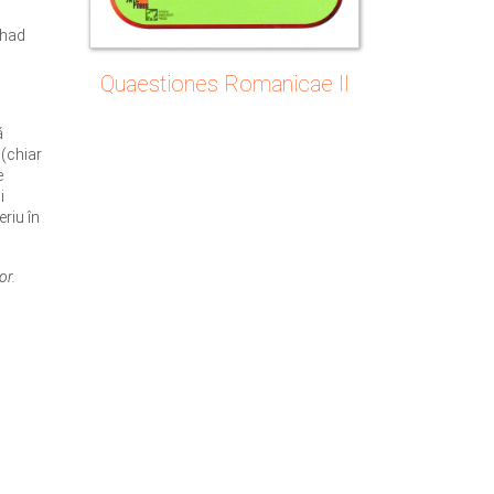
 had
Quaestiones Romanicae II
ă
 (chiar
e
i
eriu în
or.