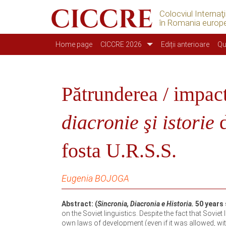
Colocviul Internaţ
în Romania europ
Navegação principal
Home page
CICCRE 2026
Ediții anterioare
Qu
Pătrunderea / impac
diacronie şi istorie
d
fosta U.R.S.S.
Eugenia BOJOGA
Abstract: (
Sincronia, Diacronia e Historia.
50 years 
on the Soviet linguistics. Despite the fact that Soviet
own laws of development (even if it was allowed, wi