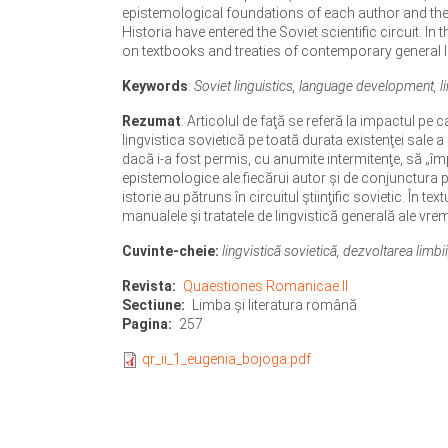
epistemological foundations of each author and the 
Historia have entered the Soviet scientific circuit. I
on textbooks and treaties of contemporary general l
Keywords
:
Soviet linguistics, language development, 
Rezumat
: Articolul de faţă se referă la impactul pe c
lingvistica sovietică pe toată durata existenţei sale a 
dacă i-a fost permis, cu anumite intermitenţe, să „î
epistemologice ale fiecărui autor şi de conjunctura po
istorie au pătruns în circuitul ştiinţific sovietic. În 
manualele şi tratatele de lingvistică generală ale vrem
Cuvinte-cheie:
lingvistică sovietică, dezvoltarea limbi
Revista
Quaestiones Romanicae II
Sectiune
Limba şi literatura română
Pagina
257
qr_ii_1_eugenia_bojoga.pdf