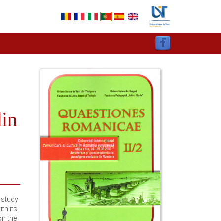
din
s study
th its
on the