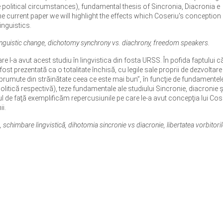
political circumstances), fundamental thesis of Sincronia, Diacronia e
n the current paper we will highlight the effects which Coseriu's conception
inguistics.
linguistic change, dichotomy synchrony vs. diachrony, freedom speakers.
are l-a avut acest studiu în lingvistica din fosta URSS. În pofida faptului c
fost prezentată ca o totalitate închisă, cu legile sale proprii de dezvoltare
mprumute din străinătate ceea ce este mai bun”, în funcţie de fundamentel
litică respectivă), teze fundamentale ale studiului Sincronie, diacronie ş
textul de faţă exemplificăm repercusiunile pe care le-a avut concepţia lui Cos
ii.
i, schimbare lingvistică, dihotomia sincronie vs diacronie, libertatea vorbitoril