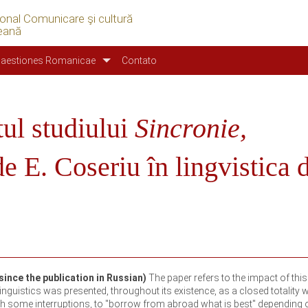
ional Comunicare şi cultură
eană
aestiones Romanicae
Contato
tul studiului
Sincronie,
e E. Coseriu în lingvistica 
since the publication in Russian)
The paper refers to the impact of thi
 linguistics was presented, throughout its existence, as a closed totality wi
th some interruptions, to "borrow from abroad what is best" depending 