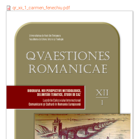
qr_xii_1_carmen_fenechiu.pdf