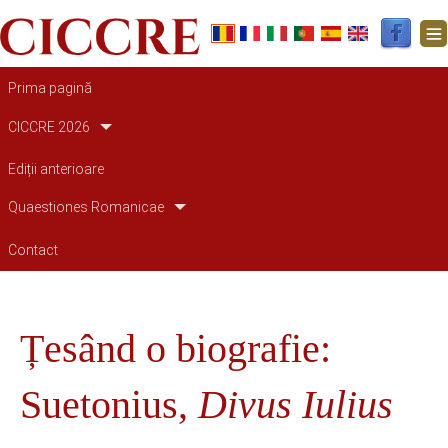
Main navigation
Prima pagină
CICCRE 2026
Ediții anterioare
Quaestiones Romanicae
Contact
Țesând o biografie:
Suetonius,
Divus Iulius