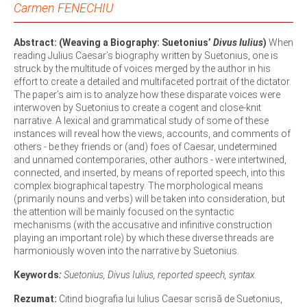
Carmen FENECHIU
Abstract: (Weaving a Biography: Suetonius’
Divus Iulius
)
When
reading Julius Caesar’s biography written by Suetonius, one is
struck by the multitude of voices merged by the author in his
effort to create a detailed and multifaceted portrait of the dictator.
The paper’s aim is to analyze how these disparate voices were
interwoven by Suetonius to create a cogent and close-knit
narrative. A lexical and grammatical study of some of these
instances will reveal how the views, accounts, and comments of
others - be they friends or (and) foes of Caesar, undetermined
and unnamed contemporaries, other authors - were intertwined,
connected, and inserted, by means of reported speech, into this
complex biographical tapestry. The morphological means
(primarily nouns and verbs) will be taken into consideration, but
the attention will be mainly focused on the syntactic
mechanisms (with the accusative and infinitive construction
playing an important role) by which these diverse threads are
harmoniously woven into the narrative by Suetonius.
Keywords
:
Suetonius, Divus Iulius, reported speech, syntax.
Rezumat:
Citind biografia lui Iulius Caesar scrisă de Suetonius,