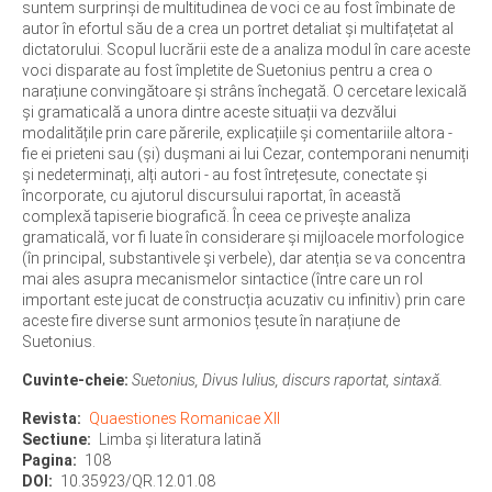
suntem surprinși de multitudinea de voci ce au fost îmbinate de
autor în efortul său de a crea un portret detaliat și multifațetat al
dictatorului. Scopul lucrării este de a analiza modul în care aceste
voci disparate au fost împletite de Suetonius pentru a crea o
narațiune convingătoare și strâns închegată. O cercetare lexicală
și gramaticală a unora dintre aceste situații va dezvălui
modalitățile prin care părerile, explicațiile și comentariile altora -
fie ei prieteni sau (și) dușmani ai lui Cezar, contemporani nenumiți
și nedeterminați, alți autori - au fost întrețesute, conectate și
încorporate, cu ajutorul discursului raportat, în această
complexă tapiserie biografică. În ceea ce privește analiza
gramaticală, vor fi luate în considerare și mijloacele morfologice
(în principal, substantivele și verbele), dar atenția se va concentra
mai ales asupra mecanismelor sintactice (între care un rol
important este jucat de construcția acuzativ cu infinitiv) prin care
aceste fire diverse sunt armonios țesute în narațiune de
Suetonius.
Cuvinte-cheie:
Suetonius, Divus Iulius, discurs raportat, sintaxă.
Revista
Quaestiones Romanicae XII
Sectiune
Limba şi literatura latină
Pagina
108
DOI
10.35923/QR.12.01.08