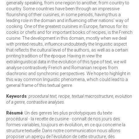
generally speaking, from one region to another, from country to
country. Some countries have been through an impressive
flourishing of their cuisines, in some periods, having thus a
leading role in the domain and influencing other nations’ way of
cooking. One of the greatest cuisines in Europe, famous for its
cooks or chefs and for important books of recipes, is the French
cuisine. The development in this domain, mostly when we deal
with printed results, influence undoubtedly the linguistic aspect
that reflects the cultural level of the authors, as well as a certain
printing tradition of the époque. Having in view the
extralinguistical data in the evolution of this type of text, we will
analyse contrastively French and Romanian recipes from
diachronic and synchronic perspectives. We hope to highlight in
this way common linguistic phenomena, which could lead to a
general frame of this textual genre.
Keywords
:
procedural text, recipe, textual macrostructure, evolution
of a genre, contrastive analyses.
Résumé
: Un des genres les plus prototypiques du texte
procédural - la recette de cuisine - connaît de nos jours des
formes variables, toujours en évolution, en ce qui concerne la
structure textuelle. Dans notre communication nous allons
proposer un aperçu de l’évolution de cette structure, dès