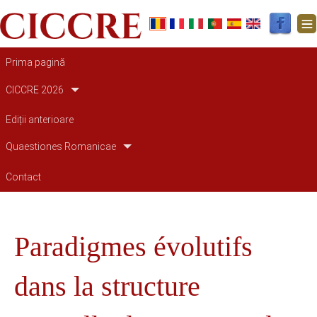
Main navigation
Prima pagină
CICCRE 2026
Ediții anterioare
Quaestiones Romanicae
Contact
Paradigmes évolutifs
dans la structure