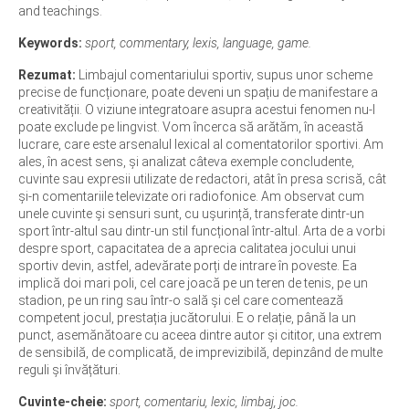
and teachings.
Keywords:
sport, commentary, lexis, language, game.
Rezumat:
Limbajul comentariului sportiv, supus unor scheme
precise de funcționare, poate deveni un spațiu de manifestare a
creativității. O viziune integratoare asupra acestui fenomen nu-l
poate exclude pe lingvist. Vom încerca să arătăm, în această
lucrare, care este arsenalul lexical al comentatorilor sportivi. Am
ales, în acest sens, și analizat câteva exemple concludente,
cuvinte sau expresii utilizate de redactori, atât în presa scrisă, cât
și-n comentariile televizate ori radiofonice. Am observat cum
unele cuvinte și sensuri sunt, cu ușurință, transferate dintr-un
sport într-altul sau dintr-un stil funcțional într-altul. Arta de a vorbi
despre sport, capacitatea de a aprecia calitatea jocului unui
sportiv devin, astfel, adevărate porți de intrare în poveste. Ea
implică doi mari poli, cel care joacă pe un teren de tenis, pe un
stadion, pe un ring sau într-o sală și cel care comentează
competent jocul, prestația jucătorului. E o relație, până la un
punct, asemănătoare cu aceea dintre autor și cititor, una extrem
de sensibilă, de complicată, de imprevizibilă, depinzând de multe
reguli și învățături.
Cuvinte-cheie:
sport, comentariu, lexic, limbaj, joc.