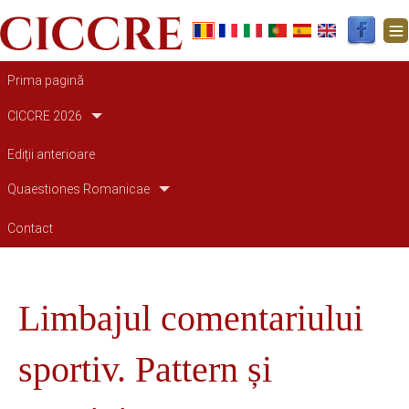
Main navigation
Prima pagină
CICCRE 2026
Ediții anterioare
Quaestiones Romanicae
Contact
Limbajul comentariului
sportiv. Pattern și