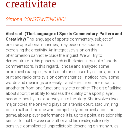
creativitate
Simona CONSTANTINOVICI
Abstract: (The Language of Sports Commentary. Pattern and
Creativity)
The language of sports commentary, subject of
precise operational schemes, may become a space for
exercising the creativity. An integrative vision on this
phenomenon cannot exclude the linguist. We will try to
demonstrate in this paper which is the lexical arsenal of sports
commentators. In this regard, I chose and analyzed some
prominent examples, words or phrases used by editors, both in
print and radio or television commentaries. I noticed how some
words and meanings are easily transferred from one sport to
another or from one functional style to another. The art of talking
about sport, the ability to assess the quality of a sport player,
become thereby true doorways into the story. She involves two
major poles, the one who plays on a tennis court, stadium, ring
or in a hall and the one who competently comment about the
game, about player performance. It is, up to a point, a relationship
similar to that between an author and his reader, extremely
sensitive, complicated, unpredictable, depending on many rules