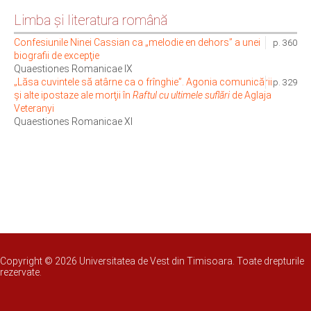
Limba şi literatura română
Confesiunile Ninei Cassian ca „melodie en dehors” a unei
p. 360
biografii de excepţie
Quaestiones Romanicae IX
„Lăsa cuvintele să atârne ca o frînghie”. Agonia comunicării
p. 329
și alte ipostaze ale morţii în
Raftul cu ultimele suflări
de Aglaja
Veteranyi
Quaestiones Romanicae XI
Copyright © 2026 Universitatea de Vest din Timisoara. Toate drepturile
rezervate.