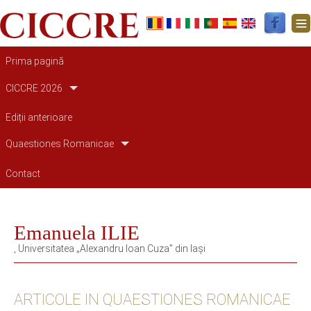
Main navigation
Prima pagină
CICCRE 2026
Ediții anterioare
Quaestiones Romanicae
Contact
Emanuela ILIE
, Universitatea „Alexandru Ioan Cuza” din Iaşi
ARTICOLE IN QUAESTIONES ROMANICAE