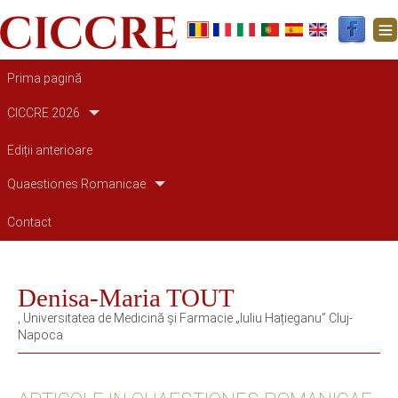
Main navigation
Prima pagină
CICCRE 2026
Ediții anterioare
Quaestiones Romanicae
Contact
Denisa-Maria TOUT
, Universitatea de Medicină și Farmacie „Iuliu Hațieganu” Cluj-
Napoca