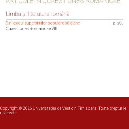
ARTICOLE IN QUAESTIONES ROMANICAE
Limba şi literatura română
Din lexicul superstiţiilor populare sălăjene
p. 385
Quaestiones Romanicae VIII
Copyright © 2026 Universitatea de Vest din Timisoara. Toate drepturile
rezervate.