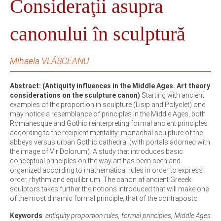
Consideraţii asupra
canonului în sculptură
Mihaela VLĂSCEANU
Abstract: (Antiquity influences in the Middle Ages. Art theory
considerations on the sculpture canon)
Starting with ancient
examples of the proportion in sculpture (Lisip and Polyclet) one
may notice a resemblance of principles in the Middle Ages, both
Romanesque and Gothic reinterpreting formal ancient principles
according to the recipient mentality: monachal sculpture of the
abbeys versus urban Gothic cathedral (with portals adorned with
the image of Vir Dolorum). A study that introduces basic
conceptual principles on the way art has been seen and
organized according to mathematical rules in order to express
order, rhythm and equilibrium. The canon af ancient Greeek
sculptors takes further the notions introduced that will make one
of the most dinamic formal principle, that of the contraposto.
Keywords
:
antiquity proportion rules, formal principles, Middle Ages