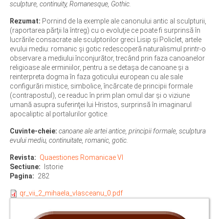
sculpture, continuity, Romanesque, Gothic.
Rezumat:
Pornind de la exemple ale canonului antic al sculpturii,
(raportarea părţii la întreg) cu o evoluţie ce poate fi surprinsă în
lucrările consacrate ale sculptorilor greci Lisip şi Policlet, artele
evului mediu: romanic şi gotic redescoperă naturalismul printr-o
observare a mediului înconjurător, trecând prin faza canoanelor
religioase ale erminiilor, pentru a se detaşa de canoane şi a
reinterpreta dogma în faza goticului european cu ale sale
configurări mistice, simbolice, încărcate de principii formale
(contrapostul), ce readuc în prim plan omul dar şi o viziune
umană asupra suferinţei lui Hristos, surprinsă în imaginarul
apocaliptic al portalurilor gotice.
Cuvinte-cheie:
canoane ale artei antice, principii formale, sculptura
evului mediu, continuitate, romanic, gotic.
Revista
Quaestiones Romanicae VI
Sectiune
Istorie
Pagina
282
qr_vii_2_mihaela_vlasceanu_0.pdf