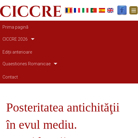
Main navigation
Prima pagină
CICCRE 2026
Ediții anterioare
Quaestiones Romanicae
Contact
Posteritatea antichităţii
în evul mediu.