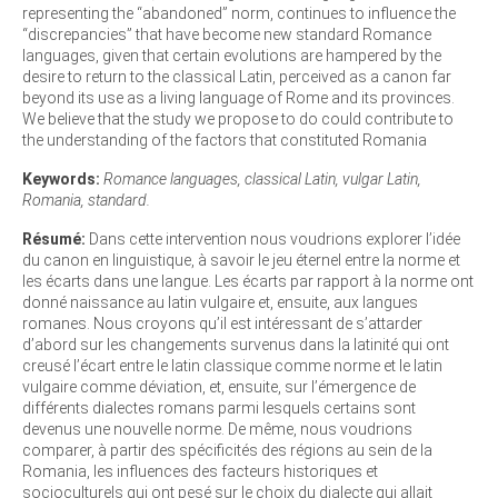
representing the “abandoned” norm, continues to influence the
“discrepancies” that have become new standard Romance
languages, given that certain evolutions are hampered by the
desire to return to the classical Latin, perceived as a canon far
beyond its use as a living language of Rome and its provinces.
We believe that the study we propose to do could contribute to
the understanding of the factors that constituted Romania
Keywords:
Romance languages, classical Latin, vulgar Latin,
Romania, standard.
Résumé:
Dans cette intervention nous voudrions explorer l’idée
du canon en linguistique, à savoir le jeu éternel entre la norme et
les écarts dans une langue. Les écarts par rapport à la norme ont
donné naissance au latin vulgaire et, ensuite, aux langues
romanes. Nous croyons qu’il est intéressant de s’attarder
d’abord sur les changements survenus dans la latinité qui ont
creusé l’écart entre le latin classique comme norme et le latin
vulgaire comme déviation, et, ensuite, sur l’émergence de
différents dialectes romans parmi lesquels certains sont
devenus une nouvelle norme. De même, nous voudrions
comparer, à partir des spécificités des régions au sein de la
Romania, les influences des facteurs historiques et
socioculturels qui ont pesé sur le choix du dialecte qui allait