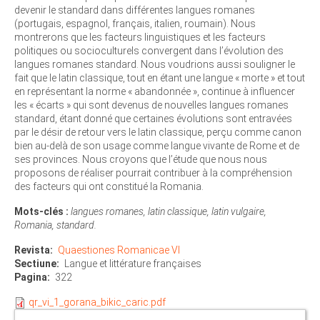
devenir le standard dans différentes langues romanes
(portugais, espagnol, français, italien, roumain). Nous
montrerons que les facteurs linguistiques et les facteurs
politiques ou socioculturels convergent dans l’évolution des
langues romanes standard. Nous voudrions aussi souligner le
fait que le latin classique, tout en étant une langue « morte » et tout
en représentant la norme « abandonnée », continue à influencer
les « écarts » qui sont devenus de nouvelles langues romanes
standard, étant donné que certaines évolutions sont entravées
par le désir de retour vers le latin classique, perçu comme canon
bien au-delà de son usage comme langue vivante de Rome et de
ses provinces. Nous croyons que l’étude que nous nous
proposons de réaliser pourrait contribuer à la compréhension
des facteurs qui ont constitué la Romania.
Mots-clés :
langues romanes, latin classique, latin vulgaire,
Romania, standard.
Revista
Quaestiones Romanicae VI
Sectiune
Langue et littérature françaises
Pagina
322
qr_vi_1_gorana_bikic_caric.pdf