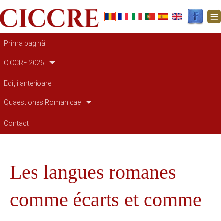
Main navigation
Prima pagină
CICCRE 2026
Ediții anterioare
Quaestiones Romanicae
Contact
Les langues romanes
comme écarts et comme