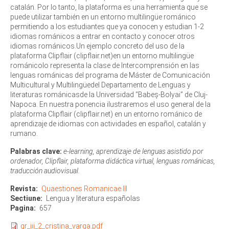
catalán. Por lo tanto, la plataforma es una herramienta que se
puede utilizar también en un entorno multilingüe románico
permitiendo a los estudiantes que ya conocen y estudian 1-2
idiomas románicos a entrar en contacto y conocer otros
idiomas románicos.Un ejemplo concreto del uso de la
plataforma Clipflair (clipflair.net)en un entorno multilingüe
románicolo representa la clase de Intercomprensión en las
lenguas románicas del programa de Máster de Comunicación
Multicultural y Multilingüedel Departamento de Lenguas y
literaturas románicasde la Universidad “Babeș-Bolyai” de Cluj-
Napoca. En nuestra ponencia ilustraremos el uso general de la
plataforma Clipflair (clipflair.net) en un entorno románico de
aprendizaje de idiomas con actividades en español, catalán y
rumano.
Palabras clave:
e-learning, aprendizaje de lenguas asistido por
ordenador, Clipflair, plataforma didáctica virtual, lenguas románicas,
traducción audiovisual.
Revista
Quaestiones Romanicae III
Sectiune
Lengua y literatura españolas
Pagina
657
qr_iii_2_cristina_varga.pdf