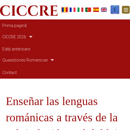
Main navigation
Prima pagină
CICCRE 2026
Ediții anterioare
Quaestiones Romanicae
Contact
Enseñar las lenguas
románicas a través de la