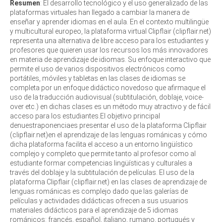
Resumen
: El desarrollo tecnológico y el uso generalizado de las
plataformas virtuales han llegado a cambiar la manera de
enseñar y aprender idiomas en el aula. En el contexto multilingüe
y multicultural europeo, la plataforma virtual Clipflair (clipflair.net)
representa una alternativa de libre acceso para los estudiantes y
profesores que quieren usar los recursos los más innovadores
en materia de aprendizaje de idiomas. Su enfoque interactivo que
permite el uso de varios dispositivos electrónicos como
portátiles, móviles y tabletas en las clases de idiomas se
completa por un enfoque didáctico novedoso que afirmaque el
uso de la traducción audiovisual (subtitulación, doblaje, voice-
over etc.) en dichas clases es un método muy atractivo y de fácil
acceso para los estudiantes.El objetivo principal
denuestraponenciaes presentar el uso de la plataforma Clipflair
(clipflair.net)en el aprendizaje de las lenguas románicas y cómo
dicha plataforma facilita el acceso a un entorno lingüístico
complejo y completo que permite tanto al profesor como al
estudiante formar competencias lingüísticas y culturales a
través del doblaje y la subtitulación de películas. El uso de la
plataforma Clipflair (clipflair.net) en las clases de aprendizaje de
lenguas románicas es complejo dado que las galerías de
películas y actividades didácticas ofrecen a sus usuarios
materiales didácticos para el aprendizaje de 5 idiomas
románicos: francés, español, italiano, rumano, portugués y