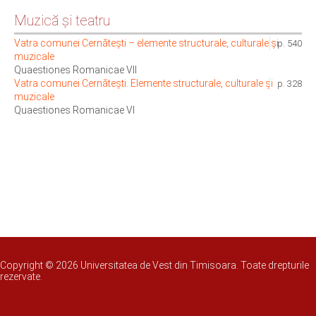
Muzică și teatru
Vatra comunei Cernătești – elemente structurale, culturale și
p. 540
muzicale
Quaestiones Romanicae VII
Vatra comunei Cernătești. Elemente structurale, culturale și
p. 328
muzicale
Quaestiones Romanicae VI
Copyright © 2026 Universitatea de Vest din Timisoara. Toate drepturile
rezervate.