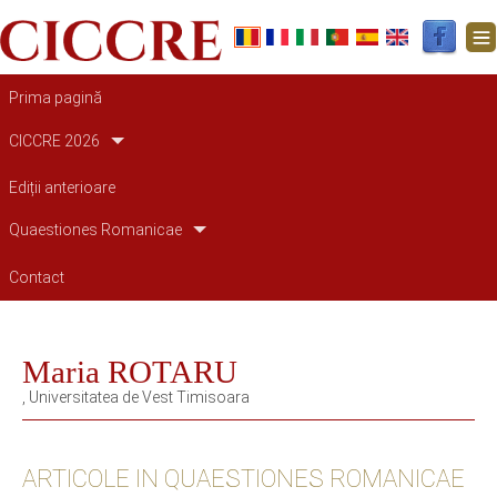
Main navigation
Prima pagină
CICCRE 2026
Ediții anterioare
Quaestiones Romanicae
Contact
Maria ROTARU
, Universitatea de Vest Timisoara
ARTICOLE IN QUAESTIONES ROMANICAE