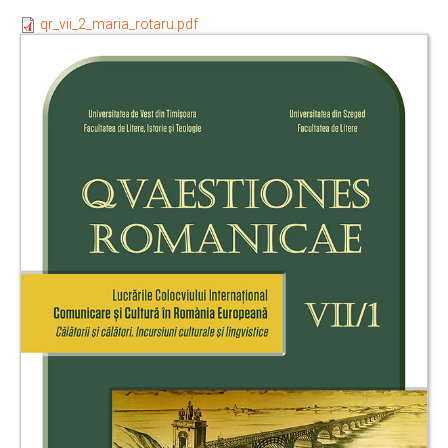
qr_vii_2_maria_rotaru.pdf