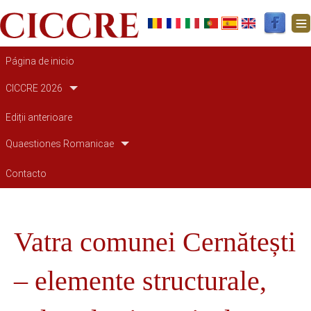
Navegación principal
Página de inicio
CICCRE 2026
Ediții anterioare
Quaestiones Romanicae
Contacto
Vatra comunei Cernătești
– elemente structurale,