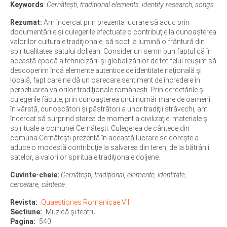
Keywords
:
Cernătești, traditional elements, identity, research, songs.
Rezumat:
Am încercat prin prezenta lucrare să aduc prin
documentările şi culegerile efectuate o contribuţie la cunoaşterea
valorilor culturale tradiţionale, să scot la lumină o frântură din
spiritualitatea satului doljean. Consider un semn bun faptul că în
această epocă a tehnicizării şi globalizărilor de tot felul reuşim să
descoperim încă elemente autentice de identitate naţională şi
locală, fapt care ne dă un oarecare sentiment de încredere în
perpetuarea valorilor tradiţionale româneşti. Prin cercetările şi
culegerile făcute, prin cunoaşterea unui număr mare de oameni
în vârstă, cunoscători şi păstrători a unor tradiţii străvechi, am
încercat să surprind starea de moment a civilizaţiei materiale şi
spirituale a comunei Cernăteşti. Culegerea de cântece din
comuna Cernăteşti prezentă în această lucrare se doreşte a
aduce o modestă contribuţie la salvarea din teren, de la bătrânii
satelor, a valorilor spirituale tradiţionale doljene.
Cuvinte-cheie:
Cernătești, tradițional, elemente, identitate,
cercetare, cântece.
Revista
Quaestiones Romanicae VII
Sectiune
Muzică și teatru
Pagina
540