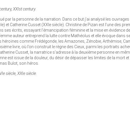
century, XXIst century.
é par la personne de la narration. Dans ce but j’ai analysé les ouvrages
e) et Catherine Cusset (XXIe siècle). Christine de Pizan est l’une des pre
s ses écrits, essayant l’émancipation féminine et la mise en évidence d
La femme auteur entreprend la lutte contre Mathéolus et elle évoque dans s
des héroïnes comme Frédégonde, les Amazones, Zénobie, Arthémise, Cami
sième livre, où l’on construit le règne des Cieux, parmi les portraits achev
Catherine Cusset, la narratrice s’adresse à la deuxième personne en mê
ne est issue de la douleur, du désir de dépasser les limites de la mort et
as Bulot, son héros.
VIe siècle, XXIe siècle.