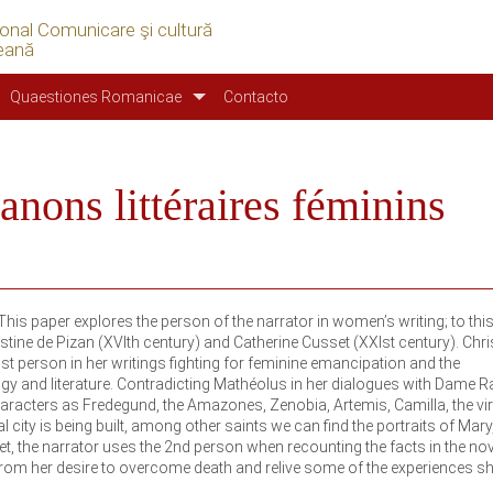
ional Comunicare şi cultură
eană
Quaestiones Romanicae
Contacto
anons littéraires féminins
This paper explores the person of the narrator in women’s writing; to this
ine de Pizan (XVIth century) and Catherine Cusset (XXIst century). Chri
st person in her writings fighting for feminine emancipation and the
ogy and literature. Contradicting Mathéolus in her dialogues with Dame R
aracters as Fredegund, the Amazones, Zenobia, Artemis, Camilla, the vir
ial city is being built, among other saints we can find the portraits of Mar
, the narrator uses the 2nd person when recounting the facts in the nov
from her desire to overcome death and relive some of the experiences s