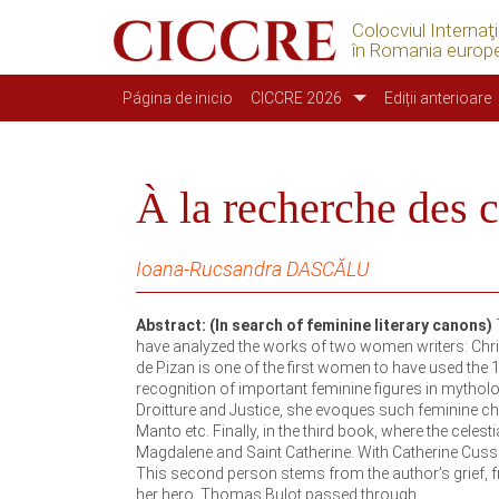
Colocviul Internaţ
în Romania europ
Navegación principal
Página de inicio
CICCRE 2026
Ediții anterioare
À la recherche des c
Ioana-Rucsandra DASCĂLU
Abstract: (In search of feminine literary canons)
have analyzed the works of two women writers: Christ
de Pizan is one of the first women to have used the 1
recognition of important feminine figures in mythol
Droitture and Justice, she evoques such feminine ch
Manto etc. Finally, in the third book, where the celest
Magdalene and Saint Catherine. With Catherine Cusset
This second person stems from the author’s grief, 
her hero, Thomas Bulot passed through.