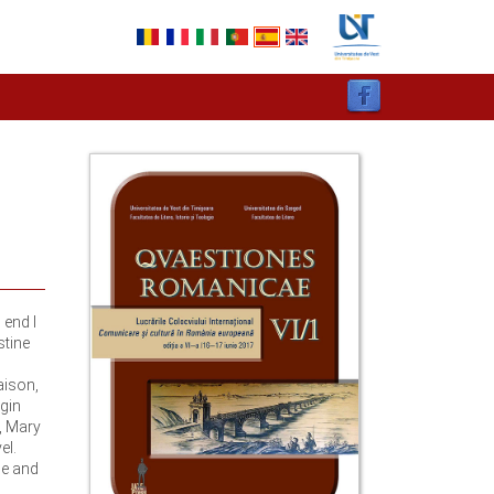
 end I
stine
aison,
gin
y, Mary
el.
he and