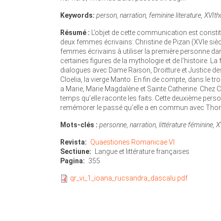
Keywords:
person, narration, feminine literature, XVIth
Résumé :
L’objet de cette communication est constitu
deux femmes écrivains: Christine de Pizan (XVIe siècl
femmes écrivains à utiliser la première personne dan
certaines figures de la mythologie et de l’histoire. 
dialogues avec Dame Raison, Droitture et Justice 
Cloelia, la vierge Manto. En fin de compte, dans le troi
a Marie, Marie Magdalène et Sainte Catherine. Chez 
temps qu’elle raconte les faits. Cette deuxième person
remémorer le passé qu’elle a en commun avec Thom
Mots-clés :
personne, narration, littérature féminine, X
Revista
Quaestiones Romanicae VI
Sectiune
Langue et littérature françaises
Pagina
355
qr_vi_1_ioana_rucsandra_dascalu.pdf