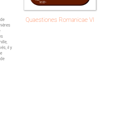
Quaestiones Romanicae VI
 de
mières
e
es
lle,
és, il y
me
 de