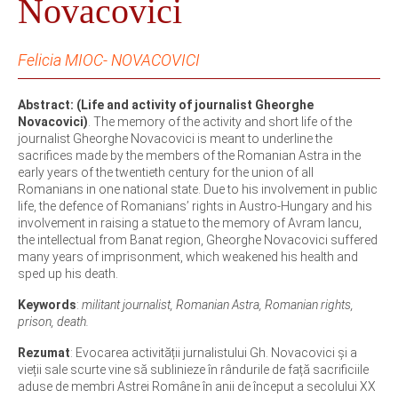
Novacovici
Felicia MIOC- NOVACOVICI
Abstract: (Life and activity of journalist Gheorghe
Novacovici)
. The memory of the activity and short life of the
journalist Gheorghe Novacovici is meant to underline the
sacrifices made by the members of the Romanian Astra in the
early years of the twentieth century for the union of all
Romanians in one national state. Due to his involvement in public
life, the defence of Romanians’ rights in Austro-Hungary and his
involvement in raising a statue to the memory of Avram Iancu,
the intellectual from Banat region, Gheorghe Novacovici suffered
many years of imprisonment, which weakened his health and
sped up his death.
Keywords
:
militant journalist, Romanian Astra, Romanian rights,
prison, death.
Rezumat
: Evocarea activității jurnalistului Gh. Novacovici și a
vieții sale scurte vine să sublinieze în rândurile de față sacrificiile
aduse de membri Astrei Române în anii de început a secolului XX