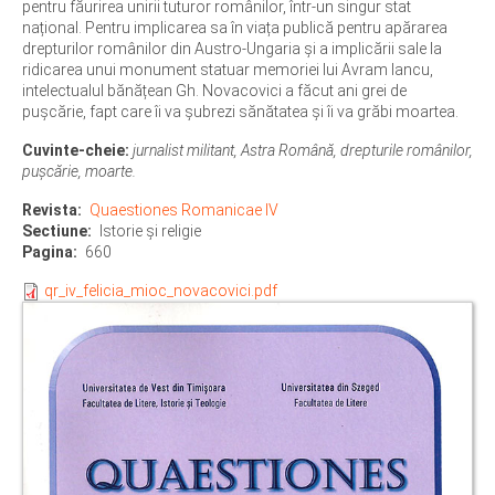
pentru făurirea unirii tuturor românilor, într-un singur stat
național. Pentru implicarea sa în viața publică pentru apărarea
drepturilor românilor din Austro-Ungaria și a implicării sale la
ridicarea unui monument statuar memoriei lui Avram Iancu,
intelectualul bănățean Gh. Novacovici a făcut ani grei de
pușcărie, fapt care îi va șubrezi sănătatea și îi va grăbi moartea.
Cuvinte-cheie:
jurnalist militant, Astra Română, drepturile românilor,
pușcărie, moarte.
Revista
Quaestiones Romanicae IV
Sectiune
Istorie şi religie
Pagina
660
qr_iv_felicia_mioc_novacovici.pdf