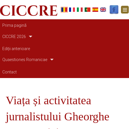
Main navigation
Prima pagină
CICCRE 2026
Ediții anterioare
Quaestiones Romanicae
Contact
Viața și activitatea
jurnalistului Gheorghe