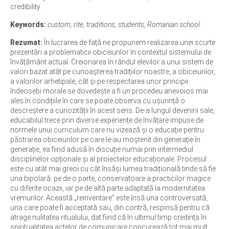
credibility.
Keywords:
custom, rite, traditions, students, Romanian school.
Rezumat:
În lucrarea de față ne propunem realizarea unei scurte
prezentări a problematicii obiceiurilor în contextul sistemului de
învățământ actual. Creionarea în rândul elevilor a unui sistem de
valori bazat atât pe cunoașterea tradițiilor noastre, a obiceiurilor,
a valorilor arhetipale, cât și pe respectarea unor principii
îndeosebi morale se dovedește a fi un procedeu anevoios mai
ales în condițiile în care se poate observa cu ușurință o
descreștere a curiozității în acest sens. De-a lungul devenirii sale,
educabilul trece prin diverse experiențe de învățare impuse de
normele unui curriculum care nu vizează și o educație pentru
păstrarea obiceiurilor pe care le-au moștenit din generație în
generație, ea fiind adusă în discuție numai prin intermediul
disciplinelor opționale și al proiectelor educaționale. Procesul
este cu atât mai greoi cu cât însăși lumea tradițională tinde să fie
una bipolară: pe de o parte, conservatoare a practicilor magice
cu diferite ocazii, iar pe de altă parte adaptată la modernitatea
vremurilor. Această „reinventare” este însă una controversată,
una care poate fi acceptată sau, din contră, respinsă pentru că
atrage nulitatea ritualului, dat fiind că în ultimul timp credința în
spiritualitatea actelor de comunicare concurează tot mai mult