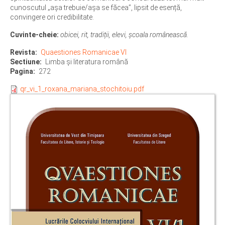
cunoscutul „așa trebuie/așa se făcea”, lipsit de esență,
convingere ori credibilitate.
Cuvinte-cheie:
obicei, rit, tradiții, elevi, școala românească.
Revista
Quaestiones Romanicae VI
Sectiune
Limba şi literatura română
Pagina
272
qr_vi_1_roxana_mariana_stochitoiu.pdf