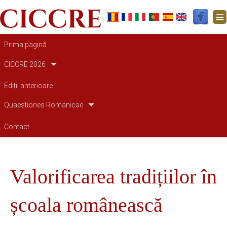
Main navigation
Prima pagină
CICCRE 2026
Ediții anterioare
Quaestiones Romanicae
Contact
Valorificarea tradițiilor în
școala românească