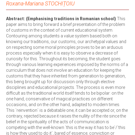
Roxana-Mariana STOCHIȚOIU
Abstract: (Emphasising traditions in Romanian school)
This
paper aims to bring forward a brief presentation of the problem
of customs in the context of current educational system.
Contouring among students a value system based both on
knowing our traditions, our customs, our archetypal values and
on respecting some moral principles proves to be an arduous
process especially when it is easy to observe a decrease of
curiosity for this. Throughout its becoming, the student goes
through various learning experiences imposed by the norms of a
curriculum that does not involve an education for keeping the
customs that they have inherited from generation to generation,
this being brought up for discussion only through elective
disciplines and educational projects. The process is even more
difficult as the traditional world itself tends to be bipolar: on the
one hand, conservative of magical practices on different
occasions, and on the other hand, adapted to modern times.
This `reinvention` is a debatable one; it can be accepted or, on the
contrary, rejected because it raises the nullity of the rite since the
belief in the spirituality of the acts of communication is
competing with the well-known `this is the way it has to be`/`this
is how they used to do it`, bared of essence, conviction or