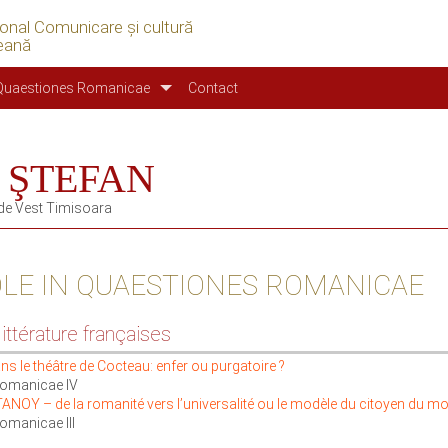
ional Comunicare şi cultură
eană
Quaestiones Romanicae
Contact
a ŞTEFAN
 de Vest Timisoara
OLE IN QUAESTIONES ROMANICAE
ittérature françaises
s le théâtre de Cocteau: enfer ou purgatoire ?
omanicae IV
OY – de la romanité vers l’universalité ou le modèle du citoyen du m
omanicae III