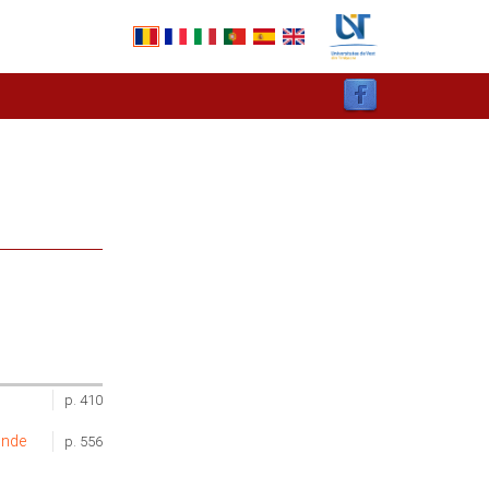
p. 410
onde
p. 556