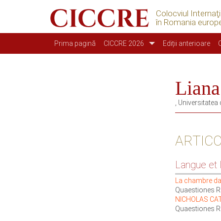
Colocviul Internaţ
în Romania europ
Main navigation
Prima pagină
CICCRE 2026
Ediții anterioare
Lian
, Universitatea
ARTIC
Langue et l
La chambre dan
Quaestiones R
NICHOLAS CATAN
Quaestiones R