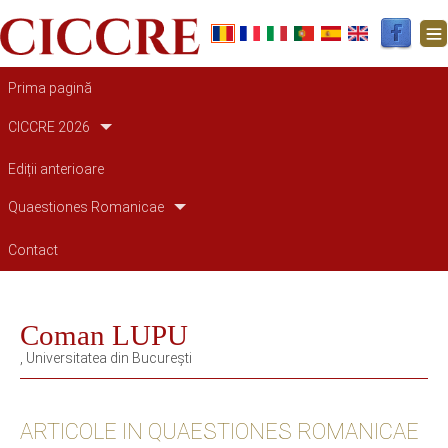
Main navigation
Prima pagină
CICCRE 2026
Ediții anterioare
Quaestiones Romanicae
Contact
Coman LUPU
, Universitatea din București
ARTICOLE IN QUAESTIONES ROMANICAE