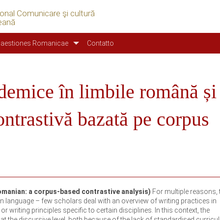
ional Comunicare şi cultură
eană
aestiones Romanicae
Contatto
ademice în limbile română și
ontrastivă bazată pe corpus
omanian: a corpus-based contrastive analysis)
For multiple reasons, 
n language – few scholars deal with an overview of writing practices in
writing principles specific to certain disciplines. In this context, the
 at the discursive level, both because of the lack of standardised curric