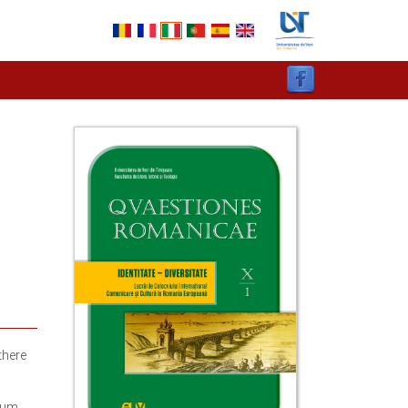
there
ulum