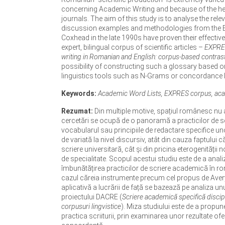
concerning Academic Writing and because of the he
journals. The aim of this study is to analyse the r
discussion examples and methodologies from the En
Coxhead in the late 1990s have proven their effectiv
expert, bilingual corpus of scientific articles –
EXPRE
writing in Romanian and English: corpus-based contras
possibility of constructing such a glossary based o
linguistics tools such as N-Grams or concordance l
Keywords:
Academic Word Lists, EXPRES corpus, acade
Rezumat:
Din multiple motive, spațiul românesc nu 
cercetări se ocupă de o panoramă a practicilor de scri
vocabularul sau principiile de redactare specifice un
de variată la nivel discursiv, atât din cauza faptului c
scriere universitară, cât și din pricina eterogenități
de specialitate. Scopul acestui studiu este de a anal
îmbunătățirea practicilor de scriere academică în ro
cazul căreia instrumente precum cel propus de Avery
aplicativă a lucrării de față se bazează pe analiza unui
proiectului DACRE (
Scriere academică specifică discipl
corpusuri lingvistice
). Miza studiului este de a propune
practica scriiturii, prin examinarea unor rezultate of