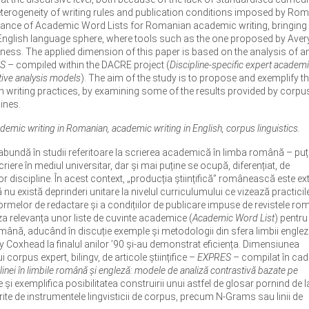
terogeneity of writing rules and publication conditions imposed by Ro
elevance of Academic Word Lists for Romanian academic writing, bringing 
glish language sphere, where tools such as the one proposed by Aver
eness. The applied dimension of this paper is based on the analysis of a
S
– compiled within the DACRE project (
Discipline-specific expert academ
tive analysis models
). The aim of the study is to propose and exemplify t
n writing practices, by examining some of the results provided by corpu
ines.
mic writing in Romanian, academic writing in English, corpus linguistics.
abundă în studii referitoare la scrierea academică în limba română – puț
ere în mediul universitar, dar și mai puține se ocupă, diferențiat, de
or discipline. În acest context, „producția științifică” românească este e
ă nu există deprinderi unitare la nivelul curriculumului ce vizează practicil
i normelor de redactare și a condițiilor de publicare impuse de revistele ro
iza relevanța unor liste de cuvinte academice (
Academic Word List
) pentru
mână, aducând în discuție exemple și metodologii din sfera limbii engleze
 Coxhead la finalul anilor ’90 și-au demonstrat eficiența. Dimensiunea
 corpus expert, bilingv, de articole științifice –
EXPRES
– compilat în cad
inei în limbile română și engleză: modele de analiză contrastivă bazate pe
 și exemplifica posibilitatea construirii unui astfel de glosar pornind de l
erite de instrumentele lingvisticii de corpus, precum N-Grams sau linii de