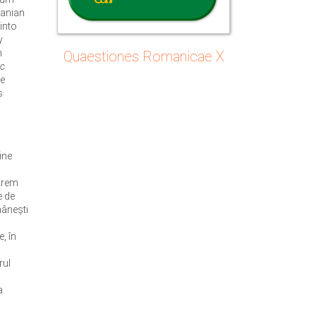
manian
into
y
n
Quaestiones Romanicae X
ic
he
s
ine
xtrem
e de
mânești
, în
rul
a