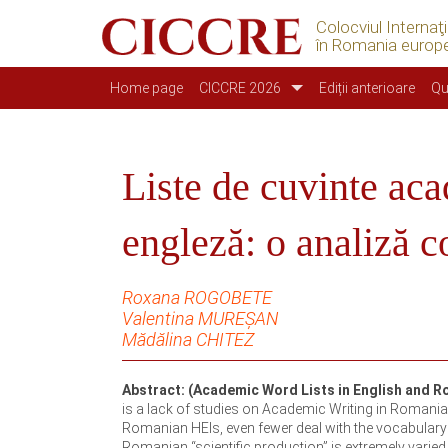
Colocviul Internaţ
în Romania europ
Navigazione principale
Home page
CICCRE 2026
Ediții anterioare
Qu
Liste de cuvinte ac
engleză: o analiză c
Roxana ROGOBETE
Valentina MUREȘAN
Mădălina CHITEZ
Abstract: (Academic Word Lists in English and R
is a lack of studies on Academic Writing in Romania
Romanian HEIs, even fewer deal with the vocabulary or 
Romanian “scientific production” is extremely varied