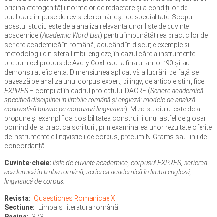
pricina eterogenității normelor de redactare și a condițiilor de
publicare impuse de revistele românești de specialitate. Scopul
acestui studiu este de a analiza relevanța unor liste de cuvinte
academice (
Academic Word List
) pentru îmbunătățirea practicilor de
scriere academică în română, aducând în discuție exemple și
metodologii din sfera limbii engleze, în cazul căreia instrumente
precum cel propus de Avery Coxhead la finalul anilor ’90 și-au
demonstrat eficiența. Dimensiunea aplicativă a lucrării de față se
bazează pe analiza unui corpus expert, bilingv, de articole științifice –
EXPRES
– compilat în cadrul proiectului DACRE (
Scriere academică
specifică disciplinei în limbile română și engleză: modele de analiză
contrastivă bazate pe corpusuri lingvistice
). Miza studiului este de a
propune și exemplifica posibilitatea construirii unui astfel de glosar
pornind de la practica scriiturii, prin examinarea unor rezultate oferite
de instrumentele lingvisticii de corpus, precum N-Grams sau linii de
concordanță.
Cuvinte-cheie:
liste de cuvinte academice, corpusul EXPRES, scrierea
academică în limba română, scrierea academică în limba engleză,
lingvistică de corpus.
Revista
Quaestiones Romanicae X
Sectiune
Limba şi literatura română
Pagina
373