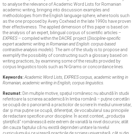
to analyse the relevance of Academic Word Lists for Romanian
academic writing, bringing into discussion examples and
methodologies from the English language sphere, where tools such
as the one proposed by Avery Coxhead in the late 1990s have proven
their effectiveness. The applied dimension of this paper is based on
the analysis of an expert, bilingual corpus of scientific articles –
EXPRES
– compiled within the DACRE project (
Discipline-specific
expert academic writing in Romanian and English: corpus-based
contrastive analysis models
). The aim of the study is to propose and
exemplify the possibility of constructing such a glossary based on
writing practices, by examining some of the results provided by
corpus linguistics tools such as N-Grams or concordance lines.
Keywords:
Academic Word Lists, EXPRES corpus, academic writing in
Romanian, academic writing in English, corpus linguistics.
Rezumat:
Din multiple motive, spațiul românesc nu abundă în studii
referitoare la scrierea academică în limba română – puține cercetări
se ocupă de o panoramă a practicilor de scriere în mediul universitar,
dar și mai puține se ocupă, diferențiat, de vocabularul sau principiile
de redactare specifice unor discipline. În acest context, „producția
științifică” românească este extrem de variată la nivel discursiv, atât
din cauza faptului că nu există deprinderi unitare la nivelul
curriculumului ce vizează practicile de scriere universitară, cât și din