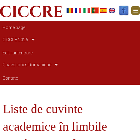
Navegação principal
Home page
CICCRE 2026
Ediții anterioare
Quaestiones Romanicae
Contato
Liste de cuvinte
academice în limbile