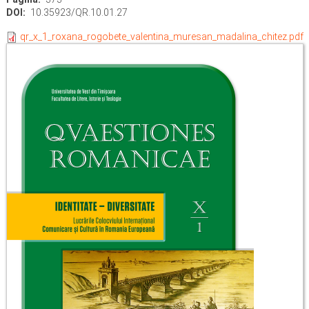
DOI
10.35923/QR.10.01.27
qr_x_1_roxana_rogobete_valentina_muresan_madalina_chitez.pdf