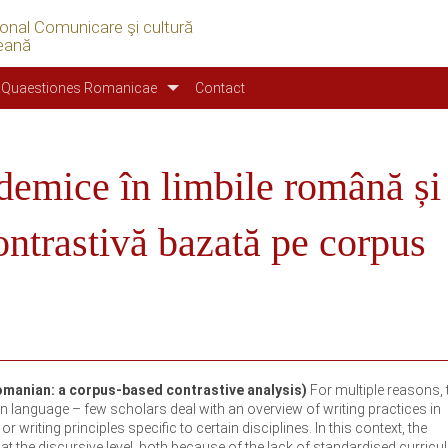
ional Comunicare şi cultură
eană
Quaestiones Romanicae
Contact
ademice în limbile română și
ontrastivă bazată pe corpus
omanian: a corpus-based contrastive analysis)
For multiple reasons, 
n language – few scholars deal with an overview of writing practices in
writing principles specific to certain disciplines. In this context, the
 at the discursive level, both because of the lack of standardised curric