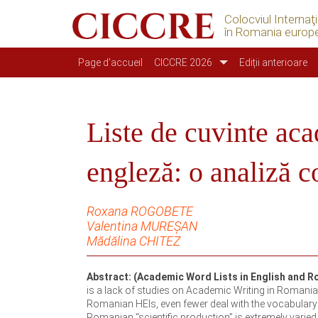
Colocviul Internaţ
în Romania europ
Navigation principale
Page d'accueil
CICCRE 2026
Ediții anterioare
Liste de cuvinte ac
engleză: o analiză c
Roxana ROGOBETE
Valentina MUREȘAN
Mădălina CHITEZ
Abstract: (Academic Word Lists in English and R
is a lack of studies on Academic Writing in Romania
Romanian HEIs, even fewer deal with the vocabulary or 
Romanian “scientific production” is extremely varied