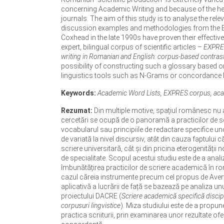
concerning Academic Writing and because of the he
journals. The aim of this study is to analyse the r
discussion examples and methodologies from the En
Coxhead in the late 1990s have proven their effectiv
expert, bilingual corpus of scientific articles –
EXPRE
writing in Romanian and English: corpus-based contras
possibility of constructing such a glossary based o
linguistics tools such as N-Grams or concordance l
Keywords:
Academic Word Lists, EXPRES corpus, acade
Rezumat:
Din multiple motive, spațiul românesc nu 
cercetări se ocupă de o panoramă a practicilor de scri
vocabularul sau principiile de redactare specifice un
de variată la nivel discursiv, atât din cauza faptului c
scriere universitară, cât și din pricina eterogenități
de specialitate. Scopul acestui studiu este de a anal
îmbunătățirea practicilor de scriere academică în ro
cazul căreia instrumente precum cel propus de Avery
aplicativă a lucrării de față se bazează pe analiza unui
proiectului DACRE (
Scriere academică specifică discipl
corpusuri lingvistice
). Miza studiului este de a propune
practica scriiturii, prin examinarea unor rezultate of