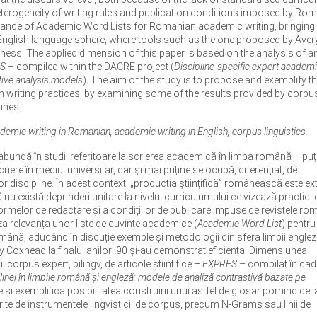
terogeneity of writing rules and publication conditions imposed by Ro
elevance of Academic Word Lists for Romanian academic writing, bringing 
glish language sphere, where tools such as the one proposed by Aver
eness. The applied dimension of this paper is based on the analysis of a
S
– compiled within the DACRE project (
Discipline-specific expert academ
tive analysis models
). The aim of the study is to propose and exemplify t
n writing practices, by examining some of the results provided by corpu
ines.
mic writing in Romanian, academic writing in English, corpus linguistics.
abundă în studii referitoare la scrierea academică în limba română – puț
ere în mediul universitar, dar și mai puține se ocupă, diferențiat, de
or discipline. În acest context, „producția științifică” românească este e
ă nu există deprinderi unitare la nivelul curriculumului ce vizează practicil
i normelor de redactare și a condițiilor de publicare impuse de revistele ro
iza relevanța unor liste de cuvinte academice (
Academic Word List
) pentru
mână, aducând în discuție exemple și metodologii din sfera limbii engleze
 Coxhead la finalul anilor ’90 și-au demonstrat eficiența. Dimensiunea
 corpus expert, bilingv, de articole științifice –
EXPRES
– compilat în cad
inei în limbile română și engleză: modele de analiză contrastivă bazate pe
 și exemplifica posibilitatea construirii unui astfel de glosar pornind de l
erite de instrumentele lingvisticii de corpus, precum N-Grams sau linii de