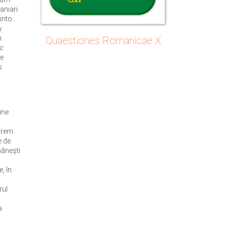
manian
into
y
n
Quaestiones Romanicae X
ic
he
s
ine
xtrem
e de
mânești
, în
rul
a