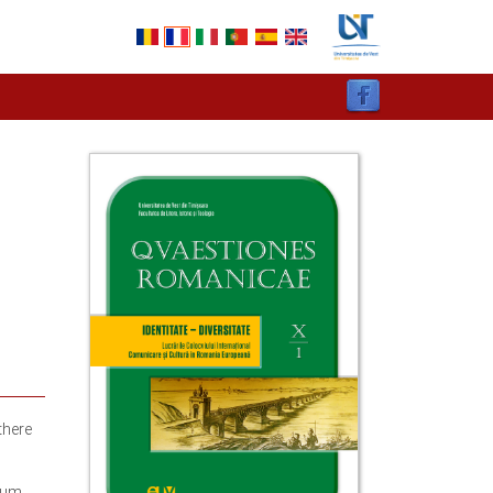
there
ulum