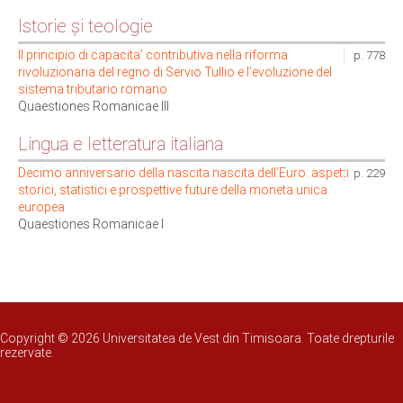
Istorie și teologie
Il principio di capacita’ contributiva nella riforma
p. 778
rivoluzionaria del regno di Servio Tullio e l’evoluzione del
sistema tributario romano
Quaestiones Romanicae III
Lingua e letteratura italiana
Decimo anniversario della nascita nascita dell’Euro: aspetti
p. 229
storici, statistici e prospettive future della moneta unica
europea
Quaestiones Romanicae I
Copyright © 2026 Universitatea de Vest din Timisoara. Toate drepturile
rezervate.