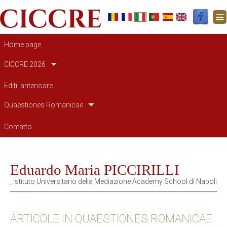
Navigazione principale
Home page
CICCRE 2026
Ediții anterioare
Quaestiones Romanicae
Contatto
Eduardo Maria PICCIRILLI
, Istituto Universitario della Mediazione Academy School di Napoli
ARTICOLE IN QUAESTIONES ROMANICAE