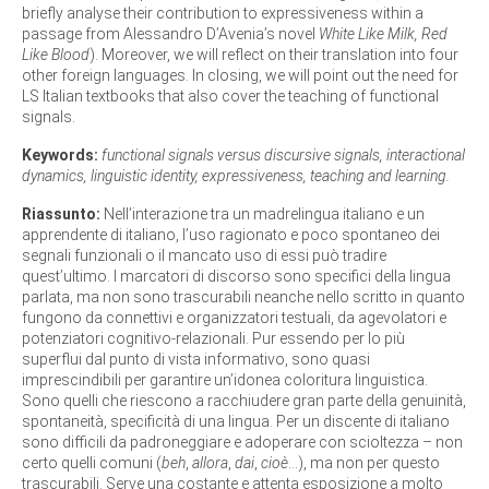
briefly analyse their contribution to expressiveness within a
passage from Alessandro D’Avenia’s novel
White Like Milk, Red
Like Blood
). Moreover, we will reflect on their translation into four
other foreign languages. In closing, we will point out the need for
LS Italian textbooks that also cover the teaching of functional
signals.
Keywords:
functional signals versus discursive signals, interactional
dynamics, linguistic identity, expressiveness, teaching and learning.
Riassunto:
Nell’interazione tra un madrelingua italiano e un
apprendente di italiano, l’uso ragionato e poco spontaneo dei
segnali funzionali o il mancato uso di essi può tradire
quest’ultimo. I marcatori di discorso sono specifici della lingua
parlata, ma non sono trascurabili neanche nello scritto in quanto
fungono da connettivi e organizzatori testuali, da agevolatori e
potenziatori cognitivo-relazionali. Pur essendo per lo più
superflui dal punto di vista informativo, sono quasi
imprescindibili per garantire un’idonea coloritura linguistica.
Sono quelli che riescono a racchiudere gran parte della genuinità,
spontaneità, specificità di una lingua. Per un discente di italiano
sono difficili da padroneggiare e adoperare con scioltezza – non
certo quelli comuni (
beh
,
allora
,
dai
,
cioè
...), ma non per questo
trascurabili. Serve una costante e attenta esposizione a molto