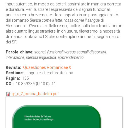
input autentico, in modo da poterli assimilare in maniera corretta
e duratura. Per illustrare l’espressività dei segnali funzionali,
analizzeremo brevemente il loro apporto in un passaggio tratto
dal romanzo
Bianca come il latte, rossa come il sangue
di
Alessandro D’Avenia e rifletteremo, inoltre, sulla loro traduzione in
altre quattro lingue straniere. In chiusura, rileveremo la necessità
di manuali di italiano LS che contemplino anche l’insegnamento
dei SF.
Parole-chiave:
segnali funzionali versus segnali discorsivi,
interazione, identità linguistica, apprendimento.
Revista
Quaestiones Romanicae X
Sectiune
Lingua e letteratura italiana
Pagina
135
DOI
10.35923/QR.10.02.11
qr_x_2_corina_badelita.pdf