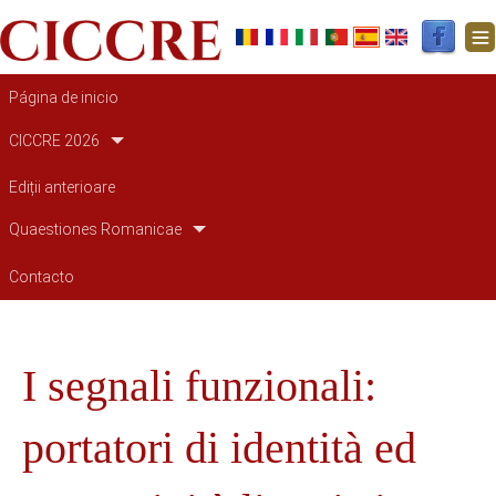
Navegación principal
Página de inicio
CICCRE 2026
Ediții anterioare
Quaestiones Romanicae
Contacto
I segnali funzionali:
portatori di identità ed