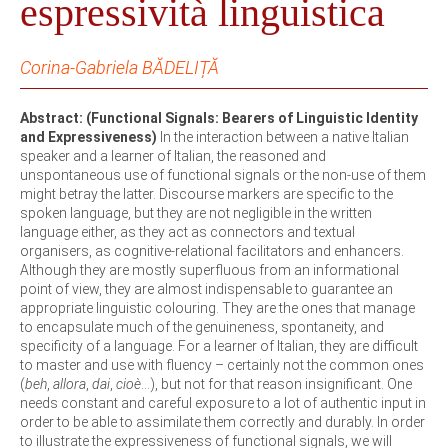
espressività linguistica
Corina-Gabriela BĂDELIȚĂ
Abstract: (Functional Signals: Bearers of Linguistic Identity
and Expressiveness)
In the interaction between a native Italian
speaker and a learner of Italian, the reasoned and
unspontaneous use of functional signals or the non-use of them
might betray the latter. Discourse markers are specific to the
spoken language, but they are not negligible in the written
language either, as they act as connectors and textual
organisers, as cognitive-relational facilitators and enhancers.
Although they are mostly superfluous from an informational
point of view, they are almost indispensable to guarantee an
appropriate linguistic colouring. They are the ones that manage
to encapsulate much of the genuineness, spontaneity, and
specificity of a language. For a learner of Italian, they are difficult
to master and use with fluency – certainly not the common ones
(
beh
,
allora
,
dai
,
cioè
...), but not for that reason insignificant. One
needs constant and careful exposure to a lot of authentic input in
order to be able to assimilate them correctly and durably. In order
to illustrate the expressiveness of functional signals, we will