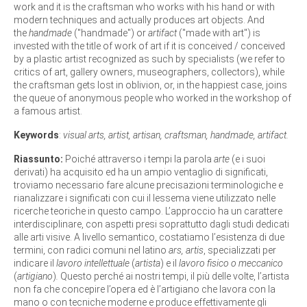
work and it is the craftsman who works with his hand or with
modern techniques and actually produces art objects. And
the
handmade
("handmade") or
artifact
("made with art") is
invested with the title of work of art if it is conceived / conceived
by a plastic artist recognized as such by specialists (we refer to
critics of art, gallery owners, museographers, collectors), while
the craftsman gets lost in oblivion, or, in the happiest case, joins
the queue of anonymous people who worked in the workshop of
a famous artist.
Keywords
:
visual arts, artist, artisan, craftsman, handmade, artifact.
Riassunto:
Poiché attraverso i tempi la parola
arte
(e i suoi
derivati) ha acquisito ed ha un ampio ventaglio di significati,
troviamo necessario fare alcune precisazioni terminologiche e
rianalizzare i significati con cui il lessema viene utilizzato nelle
ricerche teoriche in questo campo. L’approccio ha un carattere
interdisciplinare, con aspetti presi soprattutto dagli studi dedicati
alle arti visive.
A livello semantico, costatiamo l’esistenza di due
termini, con radici comuni nel latino
ars, artis
, specializzati per
indicare il
lavoro intellettuale
(
artista
) e il
lavoro fisico o
meccanico
(
artigiano
)
.
Questo perché ai nostri tempi,
il più delle volte, l’artista
non fa che concepire l’opera ed è l’artigiano che lavora con la
mano o con tecniche moderne e produce effettivamente gli