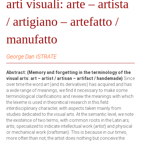
arti visuali: arte – artista
/ artigiano – artefatto /
manufatto
George Dan ISTRATE
Abstract: (Memory and forgetting in the terminology of the
visual arts: art – artist / artisan – artifact / handemade)
Since
over time the word
art
(and its derivatives) has acquired and has
a wide range of meanings, we find it necessary to make some
terminological clarifications and review the meanings with which
the lexeme is used in theoretical research in this field.
interdisciplinary character, with aspects taken mainly from
studies dedicated to the visual arts.
At the semantic level, we note
the existence of two terms, with common roots in the Latin
ars,
artis
, specialized to indicate intellectual work (
artist
) and physical
or mechanical work
(craftsman
). This is because in our times,
more often than not, the artist does nothing but conceive the