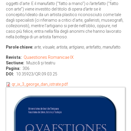
oggetti d’arte. E il
manufatto
(“fatto a mano”)
o l’artefatto
(“fatto
con arte”) viene investito del titolo di
opera d’arte
se è
concepito/ideato da un artista plastico riconosciuto come tale
dagli specialisti (ci riferiamo a critici d’arte, galleristi, museografi,
collezionisti), mentre l’artigiano si perde nell’oblio, oppure, nel
caso più felice, entra nella fila degli anonimi che hanno lavorato
nella
bottega
di un artista famoso.
Parole chiave:
arte, visuale, artista, artigiano, artefatto, manufatto.
Revista
Quaestiones Romanicae IX
Sectiune
Muzică și teatru
Pagina
306
DOI
10.35923/QR.09.03.25
qr_ix_3_george_dan_istrate.pdf