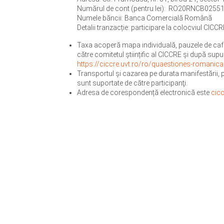
Numărul de cont (pentru lei): RO20RNCB025
Numele băncii: Banca Comercială Română
Detalii tranzacție: participare la colocviul CICCRE
Taxa acoperă mapa individuală, pauzele de cafea,
către comitetul științific al CICCRE și după supu
https://ciccre.uvt.ro/ro/quaestiones-romanic
Transportul și cazarea pe durata manifestării, p
sunt suportate de către participanţi.
Adresa de corespondență electronică este
cic