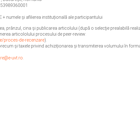
5153989360001
 + numele și afilierea instituțională ale participantului
 prânzul, cina şi publicarea articolului (după o selecţie prealabilă reali
nerea articololului procesului de peer-review:
ae/proces-de-recenzare
).
recum și taxele privind achiziționarea și transmiterea volumului în format
cre@e-uvt.ro
.