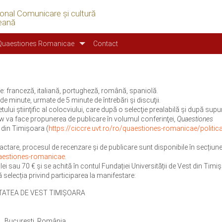
ional Comunicare şi cultură
eană
Quaestiones Romanicae
Contact
ile: franceză, italiană, portugheză, română, spaniolă.
e minute, urmate de 5 minute de întrebări şi discuţii.
tului ştiinţific al colocviului, care după o selecţie prealabilă și după sup
iew va face propunerea de publicare în volumul conferinţei,
Quaestiones
st din Timișoara (
https://ciccre.uvt.ro/ro/quaestiones-romanicae/politica
actare, procesul de recenzare și de publicare sunt disponibile în secțiun
quaestiones-romanicae
.
ei sau 70 € și se achită în contul Fundației Universității de Vest din Timi
 selecția privind participarea la manifestare:
RSITATEA DE VEST TIMIȘOARA
 1, București, România