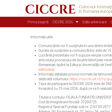
Colocviul Internaţ
în Romania europ
Main navigation
Prima pagină
CICCRE 2026
Ediții anterioare
Informații utile
Comunicările vor fi susţinute în una dintre limb
Durata de susţinere a comunicărilor este de 15 d
Lucrările prezentate vor fi supuse reviziei comite
articolului procesului de double blind peer-rev
Romanicae
, tipărit la Editura Universității de Ve
editoriala
).
Informații detaliate privind normele de tehnored
dedicată volumului:
https://ciccre.uvt.ro/ro/
Taxa de participare la CICCRE 2026 este de 340 l
începând cu 15 mai 2026, după ce va fi realizată
Titularul contului: FILIALA FUNDAȚIEI UNIVE
Cod de înregistrare fiscală: 37200725
Registrul Special Fundaţii sub nr. 2/07.03.2017
Adresa: Str. Frumoasă, nr. 31, birou 24, sector