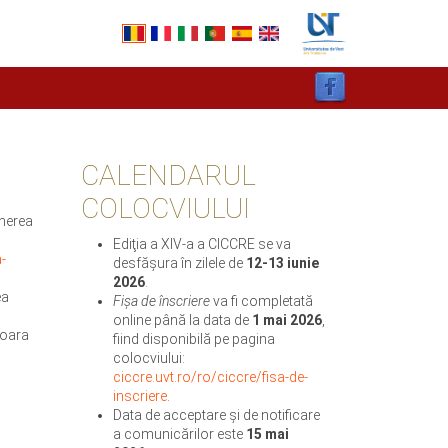
CALENDARUL
COLOCVIULUI
unerea
Ediţia a XIV-a a CICCRE se va
-
desfăşura în zilele de
12-13 iunie
2026
.
ea
Fişa de înscriere
va fi completată
online până la data de
1 mai 2026
,
șoara
fiind disponibilă pe pagina
colocviului:
ciccre.uvt.ro/ro/ciccre/fisa-de-
inscriere
.
Data de acceptare şi de notificare
a comunicărilor este
15 mai