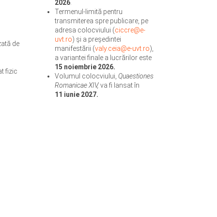
2026
.
Termenul-limită pentru
transmiterea spre publicare, pe
adresa colocviului (
ciccre@e-
uvt.ro
) și a președintei
zată de
manifestării (
valy.ceia@e-uvt.ro
),
a variantei finale a lucrărilor este
15 noiembrie 2026.
 fizic
Volumul colocviului,
Quaestiones
Romanicae XIV,
va fi lansat în
11 iunie 2027.