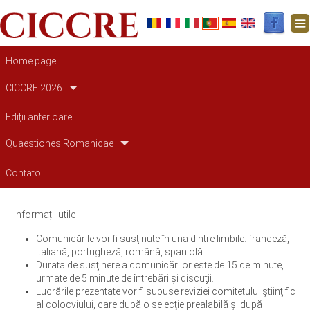
Navegação principal
Home page
CICCRE 2026
Ediții anterioare
Quaestiones Romanicae
Contato
Informații utile
Comunicările vor fi susţinute în una dintre limbile: franceză,
italiană, portugheză, română, spaniolă.
Durata de susţinere a comunicărilor este de 15 de minute,
urmate de 5 minute de întrebări şi discuţii.
Lucrările prezentate vor fi supuse reviziei comitetului ştiinţific
al colocviului, care după o selecţie prealabilă și după