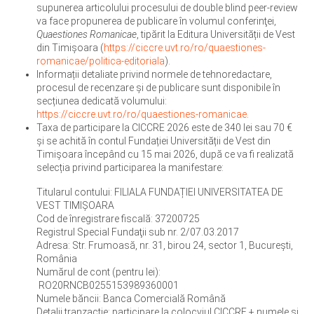
supunerea articolului procesului de double blind peer-review
va face propunerea de publicare în volumul conferinţei,
Quaestiones Romanicae
, tipărit la Editura Universității de Vest
din Timișoara (
https://ciccre.uvt.ro/ro/quaestiones-
romanicae/politica-editoriala
).
Informații detaliate privind normele de tehnoredactare,
procesul de recenzare și de publicare sunt disponibile în
secțiunea dedicată volumului:
https://ciccre.uvt.ro/ro/quaestiones-romanicae
.
Taxa de participare la CICCRE 2026 este de 340 lei sau 70 €
și se achită în contul Fundației Universității de Vest din
Timișoara începând cu 15 mai 2026, după ce va fi realizată
selecția privind participarea la manifestare:
Titularul contului: FILIALA FUNDAȚIEI UNIVERSITATEA DE
VEST TIMIȘOARA
Cod de înregistrare fiscală: 37200725
Registrul Special Fundaţii sub nr. 2/07.03.2017
Adresa: Str. Frumoasă, nr. 31, birou 24, sector 1, București,
România
Numărul de cont (pentru lei):
RO20RNCB0255153989360001
Numele băncii: Banca Comercială Română
Detalii tranzacție: participare la colocviul CICCRE + numele și