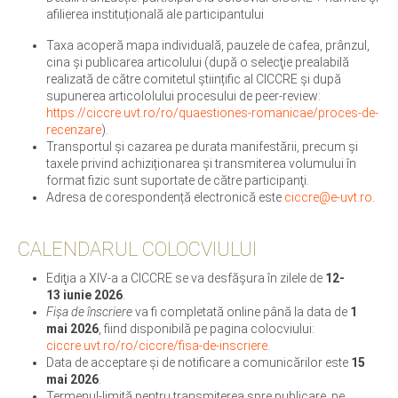
afilierea instituțională ale participantului
Taxa acoperă mapa individuală, pauzele de cafea, prânzul,
cina şi publicarea articolului (după o selecţie prealabilă
realizată de către comitetul științific al CICCRE și după
supunerea articololului procesului de peer-review:
https://ciccre.uvt.ro/ro/quaestiones-romanicae/proces-de-
recenzare
).
Transportul și cazarea pe durata manifestării, precum și
taxele privind achiziționarea și transmiterea volumului în
format fizic sunt suportate de către participanţi.
Adresa de corespondență electronică este
ciccre@e-uvt.ro
.
CALENDARUL COLOCVIULUI
Ediţia a XIV-a a CICCRE se va desfăşura în zilele de
12-
13 iunie 2026
.
Fişa de înscriere
va fi completată online până la data de
1
mai 2026
, fiind disponibilă pe pagina colocviului:
ciccre.uvt.ro/ro/ciccre/fisa-de-inscriere
.
Data de acceptare şi de notificare a comunicărilor este
15
mai 2026
.
Termenul-limită pentru transmiterea spre publicare, pe