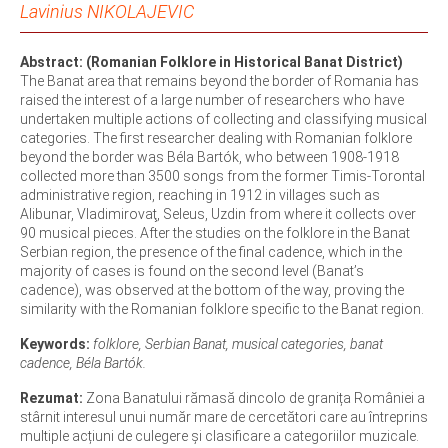
Lavinius NIKOLAJEVIC
Abstract: (Romanian Folklore in Historical Banat District)
The Banat area that remains beyond the border of Romania has
raised the interest of a large number of researchers who have
undertaken multiple actions of collecting and classifying musical
categories. The first researcher dealing with Romanian folklore
beyond the border was Béla Bartók, who between 1908-1918
collected more than 3500 songs from the former Timis-Torontal
administrative region, reaching in 1912 in villages such as
Alibunar, Vladimirovaţ, Seleus, Uzdin from where it collects over
90 musical pieces. After the studies on the folklore in the Banat
Serbian region, the presence of the final cadence, which in the
majority of cases is found on the second level (Banat’s
cadence), was observed at the bottom of the way, proving the
similarity with the Romanian folklore specific to the Banat region.
Keywords:
folklore, Serbian Banat, musical categories, banat
cadence, Béla Bartók.
Rezumat:
Zona Banatului rămasă dincolo de granița României a
stârnit interesul unui număr mare de cercetători care au întreprins
multiple acțiuni de culegere și clasificare a categoriilor muzicale.