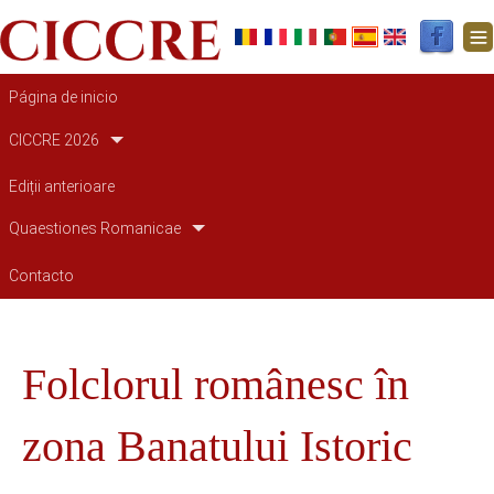
Navegación principal
Página de inicio
CICCRE 2026
Ediții anterioare
Quaestiones Romanicae
Contacto
Folclorul românesc în
zona Banatului Istoric