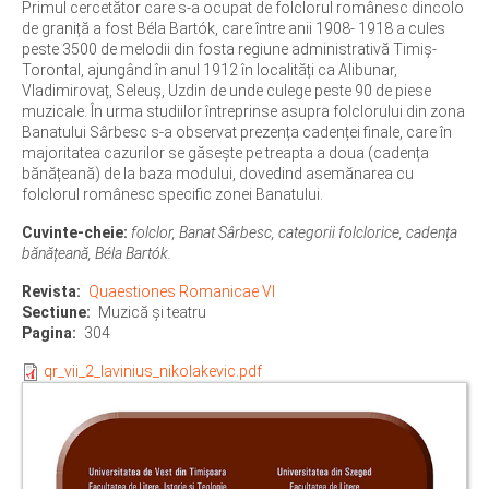
Primul cercetător care s-a ocupat de folclorul românesc dincolo
de graniță a fost Béla Bartók, care între anii 1908- 1918 a cules
peste 3500 de melodii din fosta regiune administrativă Timiș-
Torontal, ajungând în anul 1912 în localități ca Alibunar,
Vladimirovaț, Seleuș, Uzdin de unde culege peste 90 de piese
muzicale. În urma studiilor întreprinse asupra folclorului din zona
Banatului Sârbesc s-a observat prezența cadenței finale, care în
majoritatea cazurilor se găsește pe treapta a doua (cadența
bănățeană) de la baza modului, dovedind asemănarea cu
folclorul românesc specific zonei Banatului.
Cuvinte-cheie:
folclor, Banat Sârbesc, categorii folclorice, cadența
bănățeană, Béla Bartók.
Revista
Quaestiones Romanicae VI
Sectiune
Muzică și teatru
Pagina
304
qr_vii_2_lavinius_nikolakevic.pdf