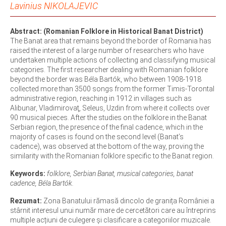
Lavinius NIKOLAJEVIC
Abstract: (Romanian Folklore in Historical Banat District)
The Banat area that remains beyond the border of Romania has
raised the interest of a large number of researchers who have
undertaken multiple actions of collecting and classifying musical
categories. The first researcher dealing with Romanian folklore
beyond the border was Béla Bartók, who between 1908-1918
collected more than 3500 songs from the former Timis-Torontal
administrative region, reaching in 1912 in villages such as
Alibunar, Vladimirovaţ, Seleus, Uzdin from where it collects over
90 musical pieces. After the studies on the folklore in the Banat
Serbian region, the presence of the final cadence, which in the
majority of cases is found on the second level (Banat’s
cadence), was observed at the bottom of the way, proving the
similarity with the Romanian folklore specific to the Banat region.
Keywords:
folklore, Serbian Banat, musical categories, banat
cadence, Béla Bartók.
Rezumat:
Zona Banatului rămasă dincolo de granița României a
stârnit interesul unui număr mare de cercetători care au întreprins
multiple acțiuni de culegere și clasificare a categoriilor muzicale.