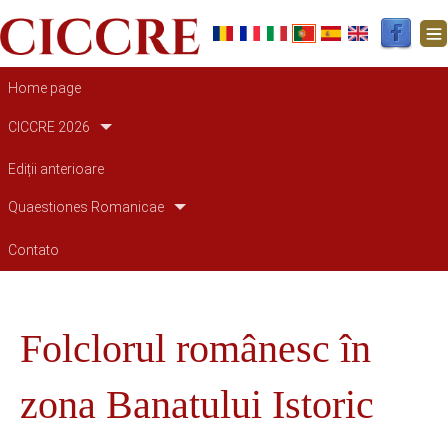
Navegação principal
Home page
CICCRE 2026
Ediții anterioare
Quaestiones Romanicae
Contato
Folclorul românesc în
zona Banatului Istoric