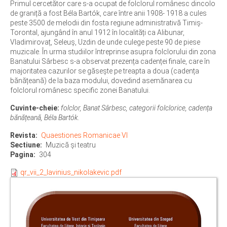
Primul cercetător care s-a ocupat de folclorul românesc dincolo
de graniță a fost Béla Bartók, care între anii 1908- 1918 a cules
peste 3500 de melodii din fosta regiune administrativă Timiș-
Torontal, ajungând în anul 1912 în localități ca Alibunar,
Vladimirovaț, Seleuș, Uzdin de unde culege peste 90 de piese
muzicale. În urma studiilor întreprinse asupra folclorului din zona
Banatului Sârbesc s-a observat prezența cadenței finale, care în
majoritatea cazurilor se găsește pe treapta a doua (cadența
bănățeană) de la baza modului, dovedind asemănarea cu
folclorul românesc specific zonei Banatului.
Cuvinte-cheie:
folclor, Banat Sârbesc, categorii folclorice, cadența
bănățeană, Béla Bartók.
Revista
Quaestiones Romanicae VI
Sectiune
Muzică și teatru
Pagina
304
qr_vii_2_lavinius_nikolakevic.pdf