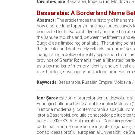
Cuvinte‑cheie
: Basarabia, Imperiu rus, Moldova / Ro
Bessarabia: A Borderland Name Bet
Abstract:
The article traces the history of the name
how a borderland toponym has been successively loade
connected to the Basarab dynasty and used in extern
the Danube mouths and, between the fifteenth and ei
Budjak) as a limited regional label. The turning poin
the Dniester and deliberately extends the name “Bess
inaugurating a policy of identity separation from th
province of Greater Romania, then a “liberated” terri
as a key marker of memory, identity, and political c
over borders, sovereignty, and belonging in Eastern
Keywords
: Bessarabia, Russian Empire, Moldavia / 
Igor Șarov
este prim‑prorector pentru dezvoltare stra
Educației Culturii și Cercetării al Republcii Moldova (
în istoria modernă și contemporană a spațiului românes
istoria Basarabiei, evoluția conceptelor politico‑teritor
secolele XIX–XX. A fost membru al Comisiei prezidenț
participat la numeroase conferințe internaționale și e
consolidează profilul european al Universității de St