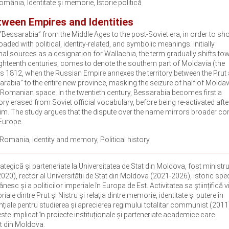
mânia, Identitate și memorie, Istorie politică
ween Empires and Identities
 “Bessarabia” from the Middle Ages to the post‑Soviet era, in order to s
d with political, identity‑related, and symbolic meanings. Initially
al sources as a designation for Wallachia, the term gradually shifts to
ghteenth centuries, comes to denote the southern part of Moldavia (the
t is 1812, when the Russian Empire annexes the territory between the Prut
arabia” to the entire new province, masking the seizure of half of Molda
e Romanian space. In the twentieth century, Bessarabia becomes first a
tory erased from Soviet official vocabulary, before being re‑activated aft
laim. The study argues that the dispute over the name mirrors broader con
 Europe.
Romania, Identity and memory, Political history
tegică și parteneriate la Universitatea de Stat din Moldova, fost ministru
2020), rector al Universității de Stat din Moldova (2021-2026), istoric spec
c și a politicilor imperiale în Europa de Est. Activitatea sa științifică 
iale dintre Prut și Nistru și relația dintre memorie, identitate și putere în
iale pentru studierea și aprecierea regimului totalitar communist (2011
ste implicat în proiecte instituționale și parteneriate academice care
at din Moldova.