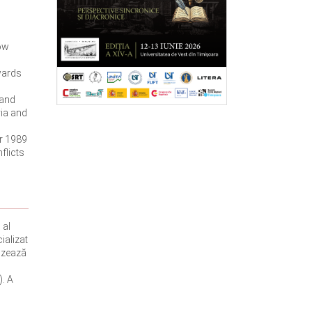
how
wards
 and
via and
er 1989
flicts
 al
ializat
vizează
). A