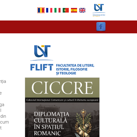
nția
e
aga
l
 din
ă cum
t.