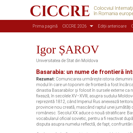
Colocviul Internaţ
în Romania europ
Main navigation
Prima pagină
CICCRE 2026
Ediții anterioare
Igor ȘAROV
Universitatea de Stat din Moldova
Basarabia: un nume de frontieră într
Rezumat:
Comunicarea urmărește istoria denumirii „
modul în care un toponim de frontieră a fost încărcat s
dinastia Basarabilor și folosit în sursele externe ca
fixează, în secolele XV–XVIII, asupra sudului Moldov
reprezintă 1812, când Imperiul Rus anexează teritoriul
provincie nou creată, mascând raptul unei jumătăți d
românesc. Secolul XX aduce o nouă stratificare: Basar
vocabularul oficial sovietic, pentru a fi reactivat 
disputa asupra numelui reflectă, de fapt, confruntări 