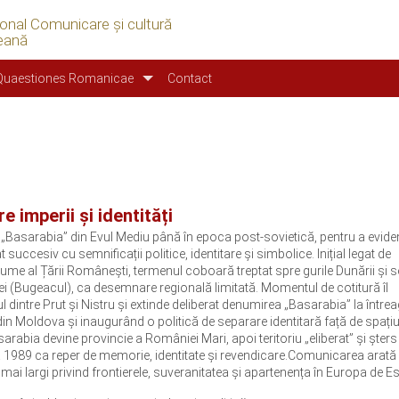
ional Comunicare şi cultură
eană
Quaestiones Romanicae
Contact
e imperii și identități
Basarabia” din Evul Mediu până în epoca post-sovietică, pentru a evide
uccesiv cu semnificații politice, identitare și simbolice. Inițial legat de
 nume al Țării Românești, termenul coboară treptat spre gurile Dunării și s
ei (Bugeacul), ca desemnare regională limitată. Momentul de cotitură îl
 dintre Prut și Nistru și extinde deliberat denumirea „Basarabia” la între
in Moldova și inaugurând o politică de separare identitară față de spațiu
abia devine provincie a României Mari, apoi teritoriu „eliberat” și șters
după 1989 ca reper de memorie, identitate și revendicare.Comunicarea arat
mai largi privind frontierele, suveranitatea și apartenența în Europa de Es