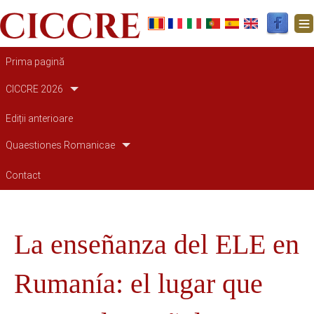
Main navigation
Prima pagină
CICCRE 2026
Ediții anterioare
Quaestiones Romanicae
Contact
La enseñanza del ELE en
Rumanía: el lugar que