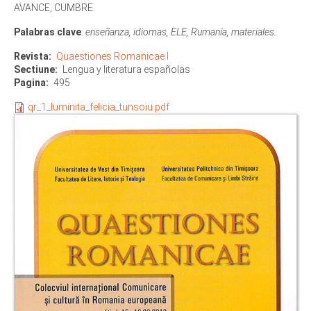
AVANCE, CUMBRE.
Palabras clave
:
enseñanza, idiomas, ELE, Rumanía, materiales.
Revista
Quaestiones Romanicae I
Sectiune
Lengua y literatura españolas
Pagina
495
qr_1_luminita_felicia_tunsoiu.pdf