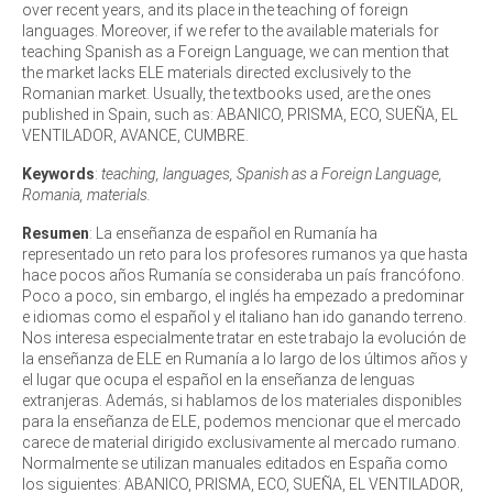
over recent years, and its place in the teaching of foreign
languages. Moreover, if we refer to the available materials for
teaching Spanish as a Foreign Language, we can mention that
the market lacks ELE materials directed exclusively to the
Romanian market. Usually, the textbooks used, are the ones
published in Spain, such as: ABANICO, PRISMA, ECO, SUEÑA, EL
VENTILADOR, AVANCE, CUMBRE.
Keywords
:
teaching, languages, Spanish as a Foreign Language,
Romania, materials.
Resumen
: La enseñanza de español en Rumanía ha
representado un reto para los profesores rumanos ya que hasta
hace pocos años Rumanía se consideraba un país francófono.
Poco a poco, sin embargo, el inglés ha empezado a predominar
e idiomas como el español y el italiano han ido ganando terreno.
Nos interesa especialmente tratar en este trabajo la evolución de
la enseñanza de ELE en Rumanía a lo largo de los últimos años y
el lugar que ocupa el español en la enseñanza de lenguas
extranjeras. Además, si hablamos de los materiales disponibles
para la enseñanza de ELE, podemos mencionar que el mercado
carece de material dirigido exclusivamente al mercado rumano.
Normalmente se utilizan manuales editados en España como
los siguientes: ABANICO, PRISMA, ECO, SUEÑA, EL VENTILADOR,