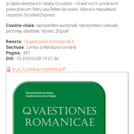
și faliile identitare în relația Occident – Orient vor fi urmărite în
piese precum
Petru sau Petele din soare
,
Viitorul e maculatură
,
respectiv
Occident Express
.
Cuvinte-cheie:
reprezentare auctorială, reprezentare culturală,
personaj, identitate, Vișniec, Zografi.
Revista
Quaestiones Romanicae X
Sectiune
Limba şi literatura română
Pagina
491
DOI
10.35923/QR.10.01.36
qr_x_1_roxana_rogobete.pdf