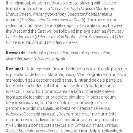
the individual, as both authors resort to playing with levels or
textual constructions in
Crima din strada Uranus
(
Murder on
Uranus Street
),
Atelier (Workshop)
,
Spectatorul condamnat la
moarte
(
The Spectator Condemned to Death
). The mirrors and
reflections, but also the identity gaps in the relationship between
the West and the East will be followed in plays such as
Petru sau
Petele din soare
(
Peter or the Sun Spots
),
Viitorul e maculatură
(
The
Future is Rubbish
) and
Occident Express
.
Keywords:
auctorial representation, cultural representation,
character, identity, Vișniec, Zografi.
Rezumat:
De la reprezentările individuale la cele culturale prezente
în piesele lor de teatru, Matei Vișniec și Vlad Zografi reformulează
stereotipuri sau descentrează sensuri, intrând pe de o parte, pe
teritoriul unui burlesc al istoriei, iar, pe de altă parte, în zona
livrescului parodic. Comunicarea de față urmărește câteva
ipostaze ale identităților bricolate, simulate, în piese precum
Regele și cadavrul
, sau încercările de „supraviețuire” ale
personajelor din
Cu sufletul în roabă
ori
Așteptați să se mai
potolească această caniculă
. „Descompunerea” nu e urmărită
numai la nivelul individului, căci ambii autori recurg la jocul cu
nivelurile sau constructele textuale în
Crima din strada Uranus
,
Atelier
,
Spectatorul condamnat la moarte
. Oglindirile și reflexiile, dar