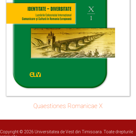
Quaestiones Romanicae X
Copyright © 2026 Universitatea de Vest din Timisoara. Toate drepturile