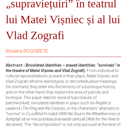
„supraviețuiri” în teatrul
lui Matei Vișniec și al lui
Vlad Zografi
Roxana ROGOBETE
Abstract:
(
Bricolated identities – erased identities: “survivals” in
the theatre of Matei Vișniec and Vlad Zografi
):
From individual to
cultural representations present in their plays, Matei Vișniec and
Vlad Zografi reframe stereotypes or
de
contextualise meanings.
On one hand, they enter into the territory of a burlesque history,
and on the other hand, they explore the area of parody and
livresque. This paper depicts several hypostases of
patchworked, simulated identities in plays such as
Regele și
cadavrul
(
The King and the Corpse
), or the characters’ attempts to
“survive” in
Cu sufletul în roabă
(
With the Soul in the Wheelbarrow
) or
Așteptați să se mai potolească această caniculă
(
Wait for the Heat to
die down
). The “decomposition” is not only pursued at the level of