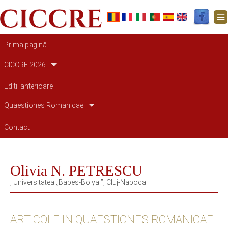
Main navigation
Prima pagină
CICCRE 2026
Ediții anterioare
Quaestiones Romanicae
Contact
Olivia N. PETRESCU
, Universitatea „Babeș-Bolyai”, Cluj-Napoca
ARTICOLE IN QUAESTIONES ROMANICAE