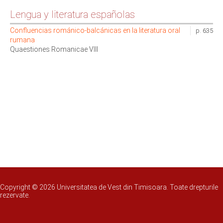
Lengua y literatura españolas
Confluencias románico-balcánicas en la literatura oral
p. 635
rumana
Quaestiones Romanicae VIII
Copyright © 2026 Universitatea de Vest din Timisoara. Toate drepturile
rezervate.