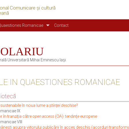
ional Comunicare şi cultură
eană
Quaestiones Romanicae
Contact
a OLARIU
trală Universitară Mihai Eminescu Iași
LE IN QUAESTIONES ROMANICAE
liotecă
e sustenabile în noua lume a
științei deschise
?
manicae IX
or în tranziția către
open access
(OA): tendințe europene
manicae VIII
nești asupra viitorului publicării în acces deschis (acorduri transforma