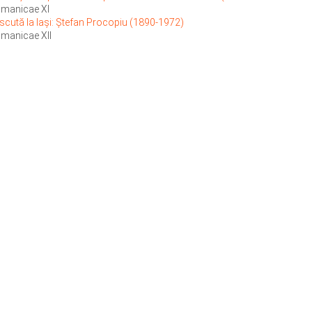
manicae XI
ăscută la Iași: Ștefan Procopiu (1890-1972)
manicae XII