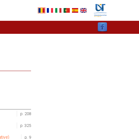
p. 208
p. 325
tive)
p. 9