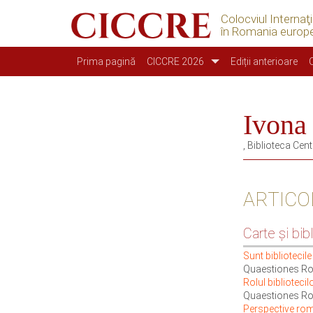
Colocviul Internaţ
în Romania europ
Main navigation
Prima pagină
CICCRE 2026
Ediții anterioare
Ivon
, Biblioteca Cen
ARTICO
Carte și bib
Sunt bibliotecil
Quaestiones Ro
Rolul bibliotecil
Quaestiones Ro
Perspective româ