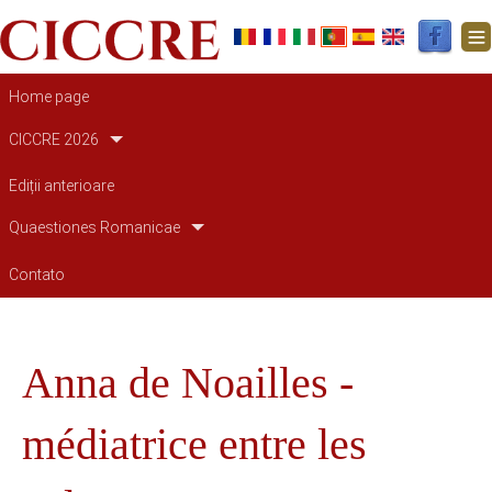
Navegação principal
Home page
CICCRE 2026
Ediții anterioare
Quaestiones Romanicae
Contato
Anna de Noailles -
médiatrice entre les