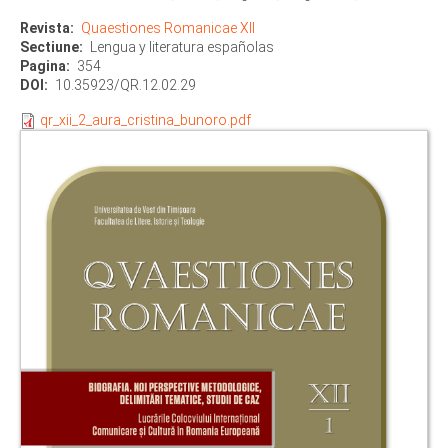
Revista
Quaestiones Romanicae XII
Sectiune
Lengua y literatura españolas
Pagina
354
DOI
10.35923/QR.12.02.29
qr_xii_2_aura_cristina_bunoro.pdf