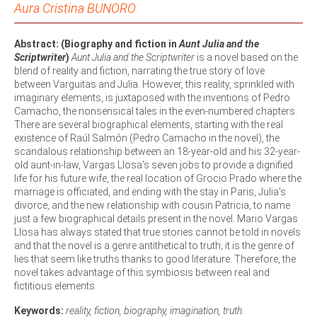
Aura Cristina BUNORO
Abstract: (Biography and fiction in
Aunt Julia and the
Scriptwriter
)
Aunt Julia and the Scriptwriter
is a novel based on the
blend of reality and fiction, narrating the true story of love
between Varguitas and Julia. However, this reality, sprinkled with
imaginary elements, is juxtaposed with the inventions of Pedro
Camacho, the nonsensical tales in the even-numbered chapters.
There are several biographical elements, starting with the real
existence of Raúl Salmón (Pedro Camacho in the novel), the
scandalous relationship between an 18-year-old and his 32-year-
old aunt-in-law, Vargas Llosa's seven jobs to provide a dignified
life for his future wife, the real location of Grocio Prado where the
marriage is officiated, and ending with the stay in Paris, Julia's
divorce, and the new relationship with cousin Patricia, to name
just a few biographical details present in the novel. Mario Vargas
Llosa has always stated that true stories cannot be told in novels
and that the novel is a genre antithetical to truth; it is the genre of
lies that seem like truths thanks to good literature. Therefore, the
novel takes advantage of this symbiosis between real and
fictitious elements.
Keywords:
reality, fiction, biography, imagination, truth.