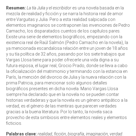
Resumen:
La tía Julia y el escribidor
es una novela basada en la
mezcla de realidad y ficción y se narra la historia real de amor
entre Varguitas y Julia. Pero a esta realidad salpicada con
elementos imaginarios se contraponen las invenciones de Pedro
Camacho, los disparatados cuentos de los capítulos pares.
Existe una serie de elementos biográficos, empezando con la
existencia real de Raúl Salmón (Pedro Camacho en la novela), la
ya mencionada escandalosa relación entre un joven de 18 años
y su tía política de 32 años, pasando por los siete trabajos que
Vargas Llosa tiene para poder ofrecerle una vida digna a su
futura esposa, el lugar real, Grocio Prado, donde se lleva a cabo
la oficialización del matrimonio y terminando con la estancia en
París, la mención del divorcio de Julia y la nueva relación con la
prima Patricia, para mencionar solo algunos detalles
biográficos presentes en dicha novela. Mario Vargas Llosa
siempre ha declarado que en la novela no se pueden contar
historias verdaderas y que la novela es un género antipático a la
verdad, es el género de las mentiras que parecen verdades
gracias a la buena literatura. Por lo tanto, la novela saca
provecho de esta simbiosis entre elementos reales y elementos
ficticios.
Palabras
clave:
realidad
,
ficción
,
biografía
,
imaginación
,
verdad
.