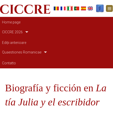
Navigazione principale
Home page
CICCRE 2026
Ediții anterioare
Quaestiones Romanicae
Contatto
Biografía y ficción en
La
tía Julia y el escribidor