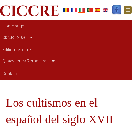
Navigazione principale
Home page
CICCRE 2026
Ediții anterioare
Quaestiones Romanicae
Contatto
Los cultismos en el
español del siglo XVII