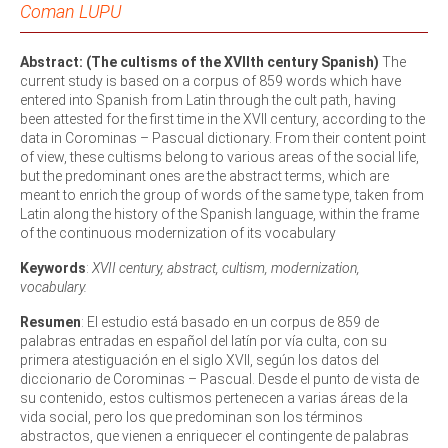
Coman LUPU
Abstract: (The cultisms of the XVIIth century Spanish)
The
current study is based on a corpus of 859 words which have
entered into Spanish from Latin through the cult path, having
been attested for the first time in the XVII century, according to the
data in Corominas – Pascual dictionary. From their content point
of view, these cultisms belong to various areas of the social life,
but the predominant ones are the abstract terms, which are
meant to enrich the group of words of the same type, taken from
Latin along the history of the Spanish language, within the frame
of the continuous modernization of its vocabulary
Keywords
:
XVII century, abstract, cultism, modernization,
vocabulary.
Resumen
: El estudio está basado en un corpus de 859 de
palabras entradas en español del latín por vía culta, con su
primera atestiguación en el siglo XVII, según los datos del
diccionario de Corominas – Pascual. Desde el punto de vista de
su contenido, estos cultismos pertenecen a varias áreas de la
vida social, pero los que predominan son los términos
abstractos, que vienen a enriquecer el contingente de palabras