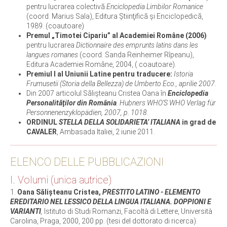
pentru lucrarea colectivă
Enciclopedia Limbilor Romanice
(coord. Marius Sala), Editura Ştiinţifică şi Enciclopedică,
1989. (coautoare)
Premul „Timotei Cipariu” al Academiei Române (2006)
pentru lucrarea
Dictionnaire des emprunts latins dans les
langues romanes
(coord. Sanda Reinheimer Rîpeanu),
Editura Academiei Române, 2004, ( coautoare).
Premiul I al Uniunii Latine pentru traducere:
Istoria
Frumusetii (Storia della Bellezza) de Umberto Eco., aprilie 2007.
Din 2007 articolul Sălişteanu Cristea Oana în
Enciclopedia
Personalităţilor din România
. Hubners WHO’S WHO Verlag für
Personnenenzyklopädien, 2007, p. 1018.
ORDINUL
STELLA DELLA SOLIDARIETA’ ITALIANA
in grad de
CAVALER
, Ambasada Italiei, 2 iunie 2011.
ELENCO DELLE PUBBLICAZIONI
I. Volumi (unica autrice)
1.
Oana Sălișteanu Cristea,
PRESTITO LATINO - ELEMENTO
EREDITARIO NEL LESSICO DELLA LINGUA ITALIANA. DOPPIONI E
VARIANTI
,
Istituto di Studi Romanzi, Facoltà di Lettere, Università
Carolina, Praga, 2000, 200 pp. (tesi del dottorato di ricerca).