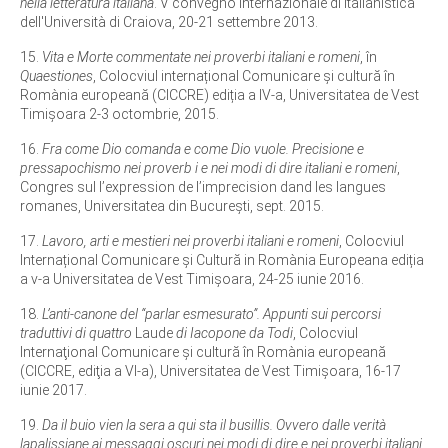
nella letteratura italiana
. V convegno internazionale di italianistica
dell'Università di Craiova, 20-21 settembre 2013.
15.
Vita e Morte commentate nei proverbi italiani e romeni
, în
Quaestiones
, Colocviul internațional Comunicare și cultură în
Romània europeană (CICCRE) ediția a IV-a, Universitatea de Vest
Timişoara 2-3 octombrie, 2015.
16.
Fra come Dio comanda e come Dio vuole. Precisione e
pressapochismo nei proverb i e nei modi di dire italiani e romeni
,
Congres sul l’expression de l’imprecision dand les langues
romanes, Universitatea din București, sept. 2015.
17.
Lavoro, arti e mestieri nei proverbi italiani e romeni
, Colocviul
Internațional Comunicare și Cultură in Romània Europeana ediția
a v-a Universitatea de Vest Timişoara, 24-25 iunie 2016.
18.
L’anti-canone del “parlar esmesurato”. Appunti sui percorsi
traduttivi di quattro
Laude
di Iacopone da Todi
, Colocviul
Internaţional Comunicare şi cultură în Romània europeană
(CICCRE, ediţia a VI-a), Universitatea de Vest Timişoara, 16-17
iunie 2017.
19.
Da il buio vien la sera a qui sta il busillis. Ovvero dalle verità
lapalissiane ai messaggi oscuri nei modi di dire e nei proverbi italiani