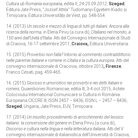
Cultura ub Romania europeana, editia II, 24-25.09.2012
,
Szeged
,
Editura Jate Press, ''Jozsef Attila" Tudomanyi Egyetem Kiado și
Timișoara, Editura Universității de Vest, pp. 548-554.
14. (2013)
Un secolo e mezzo di lingua di tutti gli italiani. Ancora alla
ricerca della norma,
in Elena Pirvu (a cura di),
L’italiano nel mondo, a
150 anni dall’Unità d’Italia.
Atti del Convegno Internazionale di Studi
di Craiova, 16-17 settembre 2011,
Craiova,
Editura Universitaria.
15. (2015)
Proverbio non falla? Intorno al commento contraddittorio
nelle paremie italiane e romene
in
L'italia e la cultura europea.
Atti del
convegno internazionale di Cracovia, ottobre 2013
, Firenze
,
Franco Cesati, pag. 459-465.
16. (2015)
Giocoso e umoristico nei proverbi e nei detti italiani e
romeni,
Quaestiones Romanicae, editia III, 3-4 oct 2015, Actele
Colocviului International Comunicare si Cultura in Romània
Europeana CICCRE III, ISSN 2457 – 8436, ISSN L – 2457 – 8436,
Szeged
, Ungaria, Jate Press, EUV, Timişoara.
17. (2014)
Un insolito procedimento di arricchimento del lessico
italiano: la conversione del genere
in Elena Pirvu (a cura di),
Discorso e cultura nella lingua e nella letteratura italiana.
Atti del V
convegno internazionale di italianistica dell'Università di Craiova,