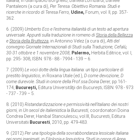
italiana,
in Giampaolo Borghello, Daniela Lombardi, Daniele
Pantaleoni (a cura di),
Per Teresa. Obiettivo Romania. Studi e
ricerche in ricordo di Teresa Ferro,
Udine,
Forum, vol. II, pp. 357-
362.
6. (2009)
Umberto Eco e l’estrema italianità di un testo ad apertura
universale. Appunti sulla traduzione in romeno di
Storia della Bellezza
e
Storia della Bruttezza
, in Antonino Velez (a cura di),
Atti del
convegno Giornate Internazionali di Studi sulla Traduzione, Cefalù,
30-31 ottobre e 1 novembre 2008,
Palermo,
Herbita Editrice, vol. I,
pp. 295- 308, ISBN: 978 - 88 - 7994 - 139 – 6.
7. (2009)
Le voci dotte della lingua italiana: un tipo particolare di
prestito linguistico
, in Roxana Utale (ed.),
D come devozione, D
come durevole. Studi in onore della Prof.ssa Doina Derer,
pp.161-
174,
Bucureşti,
Editura Universităţii din Bucureşti; ISBN: 978 - 973
- 737 - 739 – 5.
8. (2010)
Ristandardizzazione e permissività nell’italiano dei nostri
giorni,
in
Un secol de italienistica la Bucuresti,
coordonatori Doina
Condrea Derer, Hanibal Stanciulescu, vol.III, Bucuresti, Editura
Universitatii
Bucuresti
, 2010, pp. 479-483.
9. (2012)
Per una tipologia della sovrabbondanza lessicale italiana
nei nomi inanimati,
in
Filologia e linguistica. Studi in onore di Anna