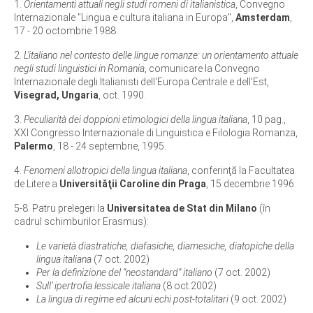
1.
Orientamenti attuali negli studi romeni di italianistica
, Convegno
Internazionale "Lingua e cultura italiana in Europa",
Amsterdam
,
17 - 20 octombrie 1988.
2.
L’italiano nel contesto delle lingue romanze: un orientamento attuale
negli studi linguistici in Romania
, comunicare la Convegno
Internazionale degli Italianisti dell'Europa Centrale e dell'Est,
Visegrad, Ungaria
, oct. 1990.
3.
Peculiarità dei doppioni etimologici della lingua italiana
, 10 pag.,
XXI Congresso Internazionale di Linguistica e Filologia Romanza,
Palermo
, 18 - 24 septembrie, 1995.
4.
Fenomeni allotropici della lingua italiana
, conferinţă la Facultatea
de Litere a
Universităţii Caroline din Praga
, 15 decembrie 1996.
5-8. Patru prelegeri la
Universitatea de Stat din Milano
(în
cadrul schimburilor Erasmus):
Le varietà diastratiche, diafasiche, diamesiche, diatopiche della
lingua italiana
(7 oct. 2002)
Per la definizione del “neostandard” italiano
(7 oct. 2002)
Sull’ ipertrofia lessicale italiana
(8 oct.2002)
La lingua di regime ed alcuni echi post-totalitari
(9 oct. 2002)