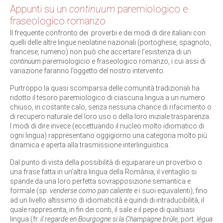
Appunti su un
continuum
paremiologico e
fraseologico romanzo
Il frequente confronto dei proverbi e dei modi di dire italiani con
quelli delle altre lingue neolatine nazionali (portoghese, spagnolo,
francese, rumeno) non può che accertare l’esistenza di un
continuum
paremiologicio e fraseologico romanzo, i cui assi di
variazione faranno l’oggetto del nostro intervento.
Purtroppo la quasi scomparsa delle comunità tradizionali ha
ridotto il tesoro paremiologico di ciascuna lingua a un numero
chiuso, in costante calo, senza nessuna chance di rifacimento o
di recupero naturale del loro uso o della loro iniziale trasparenza.
I modi di dire invece (eccettuando il nucleo molto idiomatico di
ogni lingua) rappresentano oggigiorno una categoria molto più
dinamica e aperta alla trasmissione interlinguistica.
Dal punto di vista della possibilità di equiparare un proverbio o
una frase fatta in un’altra lingua della Romània, il ventaglio si
spande da una loro perfetta sovrapposizione semantica e
formale (sp.
venderse como pan caliente
e i suoi equivalenti), fino
ad un livello altissimo di idiomaticità e quindi di intraducibilità, il
quale rappresenta, in fin dei conti, il sale e il pepe di qualsiasi
lingua (fr.
il regarde en Bourgogne si la Champagne brûle,
port.
légua