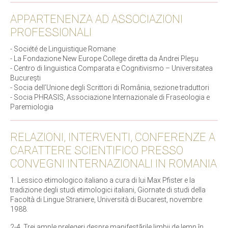
APPARTENENZA AD ASSOCIAZIONI
PROFESSIONALI
- Société de Linguistique Romane
- La Fondazione New Europe College diretta da Andrei Pleşu
- Centro di linguistica Comparata e Cognitivismo – Universitatea
Bucureşti
- Socia dell’Unione degli Scrittori di România, sezione traduttori
- Socia PHRASIS, Associazione Internazionale di Fraseologia e
Paremiologia
RELAZIONI, INTERVENTI, CONFERENZE A
CARATTERE SCIENTIFICO PRESSO
CONVEGNI INTERNAZIONALI IN ROMANIA
1. Lessico etimologico italiano a cura di lui Max Pfister e la
tradizione degli studi etimologici italiani, Giornate di studi della
Facoltà di Lingue Straniere, Università di Bucarest, novembre
1988.
2-4. Trei ample prelegeri despre manifestările limbii de lemn în