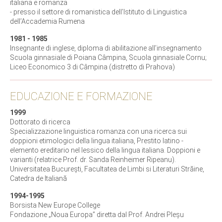
italiana e romanza
- presso il settore di romanistica dell’Istituto di Linguistica
dell’Accademia Rumena
1981 - 1985
Insegnante di inglese, diploma di abilitazione all’insegnamento
Scuola ginnasiale di Poiana Câmpina, Scuola ginnasiale Cornu;
Liceo Economico 3 di Câmpina (distretto di Prahova)
EDUCAZIONE E FORMAZIONE
1999
Dottorato di ricerca
Specializzazione linguistica romanza con una ricerca sui
doppioni etimologici della lingua italiana, Prestito latino -
elemento ereditario nel lessico della lingua italiana. Doppioni e
varianti (relatrice Prof. dr. Sanda Reinheimer Ripeanu).
Universitatea București, Facultatea de Limbi si Literaturi Străine,
Catedra de Italiană
1994-1995
Borsista New Europe College
Fondazione „Noua Europa” diretta dal Prof. Andrei Pleșu