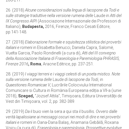
26. (2018)
Alcune considerazioni sulla lingua di Iacopone da Todi e
sulle strategie traduttive nella versione rumena delle
Laude in
Atti del
IX Congresso AIPI
(Associazione Internazionale dei Professori di
Italiano),
Budapesta,
2016, Firenze, Franco Cesati Editore,
pp.141-148.
27. (2018)
Elaborazione formale e squisitezza stilistica dei proverbi
italiani e romeni
in Elisabetta Benucci, Daniela Capra, Salomè,
Vuelta Garcia, Paolo Rondinelli (a cura di),
Atti del III convegno
della Associazione Italiana di Fraseologia e Paremiologia PHRASIS,
Firenze 2016
,
Roma
, Aracne Editrice, pp. 237-251.
28. (2019)
I viaggi terreni e i viaggi celesti di un poeta mistico. Note
sulla versione rumena delle
Laude
di Iacopone da Todi,
in
Quaestiones Romanicae V
, Lucrările Colocviului International
Comunicare si Cultura in Romània Europeana ediția a VII-a (iunie
2018),
Szeged,
"Jozsef Attila", Timişoara, Editura Universității de
Vest din Timișoara, vol. 2, pp. 382-389.
29. (2019)
Da
il buio vien la sera
a
qui sta il busillis
. Ovvero dalle
verità lapalissiane ai messaggi oscuri nei modi di dire e nei proverbi
italiani e romeni
in Oana-Dana Balaș, Anamaria Gebăilă, Roxana
Voicu (a cura di),
Fraseologia e paremiologia. Prospettive evolutive,