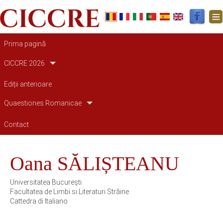
Main navigation
Prima pagină
CICCRE 2026
Ediții anterioare
Quaestiones Romanicae
Contact
Oana SĂLIȘTEANU
Universitatea București
Facultatea de Limbi si Literaturi Străine
Cattedra di Italiano