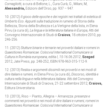
Cornagliotti,
a cura di Bellone, L., Cura Curà, G., Milani, M,
Alessandria,
Edizioni dell’Orso, pp. 937 – 947.
10. (2012)
Il gioco delle epoche e dei registri nei trattati di estetica di
Umberto Eco. Appunti sulla traduzione in rumeno di
Storia della
Bellezza, Storia della Bruttezza e La Vertigine della lista, in Elena
Pirvu (a cura di),
La lingua e la letteratura italiana in Europa,
Atti del
Convegno Internazionale di Studi di
Craiova
, 18 ottobre 2010, pp.
246-256.
11. (2012)
Stutture binarie e ternarie nei proverbi italiani e romeni
in
Quaestiones Romanicae
.
Colocviul International Comunicare si
Cultura in Romània europeana, editia I, 15-16.06.2012
,
Szeged
2012, Jate Press, pp. 248-252, ISBN 978-963-315-112-9.
12. (2013) Realia
e argomenti dissimili nei proverbi e nei modi di
dire italiani e rumeni,
in Elena Pirvu (a cura di),
Discorso, identità e
cultura nella lingua e nella letteratura italiana.
Atti del Convegno
Internazionale di Studi di Craiova, 21-22 settembre 2012,
Craiova,
Editura Universitaria.
13. (2013), Riso – Pianto, Allegria – Amarezza:
presenze e
commenti nei proverbi e nei modi di dire italiani e rumeni, romeni
in
Quaestiones Romanicae
.
Colocviul International Comunicare si