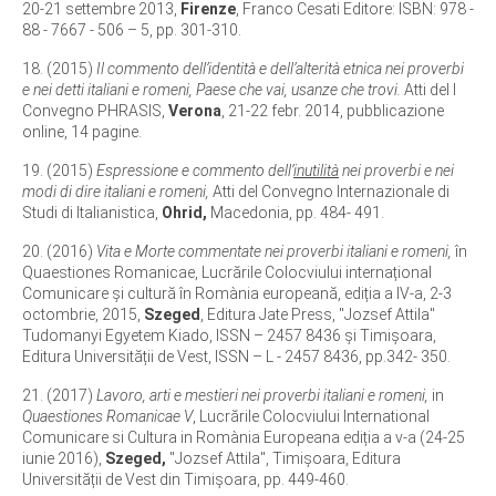
20-21 settembre 2013,
Firenze
, Franco Cesati Editore: ISBN: 978 -
88 - 7667 - 506 – 5, pp. 301-310.
18. (2015)
Il commento dell’identità e dell’alterità etnica nei proverbi
e nei detti italiani e romeni, Paese che vai, usanze che trovi.
Atti del I
Convegno PHRASIS,
Verona
, 21-22 febr. 2014, pubblicazione
online, 14 pagine.
19. (2015)
Espressione e commento dell’
inutilità
nei proverbi e nei
modi di dire italiani e romeni,
Atti del Convegno Internazionale di
Studi di Italianistica,
Ohrid,
Macedonia, pp. 484- 491.
20. (2016)
Vita e Morte commentate nei proverbi italiani e romeni,
în
Quaestiones Romanicae, Lucrările Colocviului internațional
Comunicare și cultură în Romània europeană, ediția a IV-a, 2-3
octombrie, 2015,
Szeged
, Editura Jate Press, ''Jozsef Attila"
Tudomanyi Egyetem Kiado, ISSN – 2457 8436 și Timișoara,
Editura Universității de Vest, ISSN – L - 2457 8436, pp.342- 350.
21. (2017)
Lavoro, arti e mestieri nei proverbi italiani e romeni,
in
Quaestiones Romanicae V
, Lucrările Colocviului International
Comunicare si Cultura in Romània Europeana ediția a v-a (24-25
iunie 2016),
Szeged,
"Jozsef Attila", Timişoara, Editura
Universității de Vest din Timișoara, pp. 449-460.