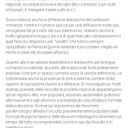
regionali, scomparse invece da ogni altro contesto (rum.
a da
ortul popii
, it.
mangiare il pane a ufo
ecc.).
Sono notevoli anche le differenze diatopiche del
continuum
romanzo: mentre il rumeno spicca per una diffusione molto più
omogenea dei proverbi del suo patrimonio, l’italiano anche a
livello geoparemiologico pecca di quel marcato campanilismo e
quel fazioso disprezzo per “voialtri” che hanno sempre
spezzettato la Penisola (
prima veneziani e poi cristiani; meglio un
morto in casa che un pisano all’uscio
)
.
Quanto alle marcatezze diastratiche e diafasiche, per le lingue
romanze occidentali, accanto alle tradizionali fonti prettamente
popolari (che per lo spazio rumeno sono le uniche definitorie), va
sottolineata anche la presenza di forti e antiche correnti dotte,
spesso di ispirazione classica e letteraria. Di conseguenza, molti
esempi presenti nelle raccolte di proverbi nazionali appartengono
ad un registro alto, non popolare, essendo assimilabili piuttosto
alle massime e agli aforismi e presentando una struttura formale
elaboratissima. Viceversa, la presenza dei fenomeni
paretimologici attesta il circuito prevalentemente popolare delle
formule liturgiche latine o delle allusioni mitologiche diventate col
tempo del tutto incomprensibili (come in
qui sta il busillis
o in
piantare in asso
).