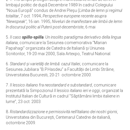
limbajul politic de după Decembrie 1989 în cadrul Colegiului
"Noua Europă" condus de Andrei Pleşu (
Limba de lemn şi regimul
totalitar
, 7 oct. 1994;
Perspective europene recente asupra
"Newspeak"
, 16 ian. 1995;
Niveluri de manifestare ale limbii de lemn
în discursul politic al Puterii post-decembriste
, 6 mai
5
. Il caso
spillo-spilla
. Un insolito paradigma derivativo della lingua
italiana
, comunicare la Sesiunea comemorativa "Marian
Papahagi" organizata de Catedra de Italiană și Uniunea
Scriitorilor, 19-20 mai 2000, Sala Artexpo, Teatrul National.
6.
Standard şi varietăţi de limbă: cazul Italiei
, comunicare la
Sesiunea Jubiliara "B.P.Hasdeu" a Facultății de Limbi Străine,
Universitatea Bucuresti, 20-21 octombrie 2000.
7.
Il lessico italiano fra neostandard e substandard
, comunicare
prezentată la Simpozionul
Il lessico italiano ieri e oggi
, organizat la
Institutul Italian de Cultură in cadrul “Săptămânii limbii italiene in
lume”, 23 oct. 2003.
8.
Ristandardizzazione e permissività nell’italiano dei nostri giorni
,
Universitatea din București, Centenarul Catedrei de italiană,
octombrie 2009.