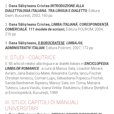
2.
Oana Sălișteanu Cristea
INTRODUZIONE ALLA
DIALETTOLOGIA ITALIANA. TRA LINGUA E DIALETTO
,
Editura
Daim, Bucuresti, 2002, 160 pp.
3.
Oana Sălișteanu Cristea,
LIMBA ITALIANĂ. CORESPONDENŢĂ
COMERCIALĂ. 111 modele de scrisori,
Editura POLIROM, 2004,
216 pp.
4.
Oana Sălișteanu,
Il BUROCRATESE
. LIMBAJUL
ADMINISTRATIV ITALIAN
, Editura Polirom, 2007, 172 pp.
II. STUDI - COAUTRICE
5. 85 articoli relativi alla lingua e ai dialetti italiani in
ENCICLOPEDIA
LIMBILOR ROMANICE
,
a cura di Marius Sala, coautori Mioara
Avram, Jana Balacciu-Matei, Alexandra Cunita, Iancu Fischer,
Christian Ionescu, Coman Lupu, Sebastiana Popescu-Fischer,
Sanda Reinheimer Ripeanu, Marius Sala, Ion Toma, Mariana
Tutescu, Laura Vasiliu, Ioana Vintila- Radulescu, Editura Ştiinţifică
şi Enciclopedică, Bucureşti, 1989.
III. STUDI, CAPITOLI DI MANUALI
UNIVERSITARI