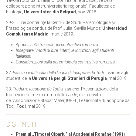
Tavola rotonda “L’Italiano fuori l’Italia: le prospettive della
collaborazione interuniversitaria regionale”, Facultatea de
Filologie,
Universitatea din Belgrad
, nov. 2018.
29-31. Trei conferințe la Centrul de Studii Paremiologice și
Frazeologice condus de Prof. Julia Sevilla Munoz,
Universidad
Complutense Madrid
, martie 2019:
Appunti sulla fraseologia contrastiva romanza
Insegnare i modi di dire, i detti, le locuzioni agli studenti
italianisti
Considerazioni sulla paremiologia contrastiva romanza
32.
Fascino e difficoltà della lingua di Iacopone da Todi
. Lezione agli
studenti della
Università per gli Stranieri di Perugia
, mai 2019.
33.
Tradurre Iacopone da Todi in rumeno
. Presentazione della
traduzione in metro e rima delle
Laude
, dietro invito
dell’Associazione Stabat Mater, IUBEL, Le Giornate di Iacopone da
Todi,
Todi
, mai 2019.
DISTINCŢII
Premiul „Timotei Cipariu” al Academiei Române (1991
)