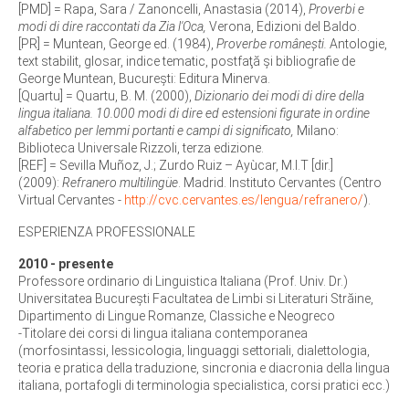
[PMD] = Rapa, Sara / Zanoncelli, Anastasia (2014),
Proverbi e
modi di dire raccontati da Zia l'Oca,
Verona, Edizioni del Baldo.
[PR] = Muntean, George ed. (1984),
Proverbe româneşti.
Antologie,
text stabilit, glosar, indice tematic, postfaţă şi bibliografie de
George Muntean, Bucureşti: Editura Minerva.
[Quartu] = Quartu, B. M. (2000),
Dizionario dei modi di dire della
lingua italiana. 10.000 modi di dire ed estensioni figurate in ordine
alfabetico per lemmi portanti e campi di significato,
Milano:
Biblioteca Universale Rizzoli, terza edizione.
[REF] = Sevilla Muñoz, J.; Zurdo Ruiz – Ayùcar, M.I.T [dir.]
(2009):
Refranero multilingüe
. Madrid. Instituto Cervantes (Centro
Virtual Cervantes -
http://cvc.cervantes.es/lengua/refranero/
).
ESPERIENZA PROFESSIONALE
2010 - presente
Professore ordinario di Linguistica Italiana (Prof. Univ. Dr.)
Universitatea București Facultatea de Limbi si Literaturi Străine,
Dipartimento di Lingue Romanze, Classiche e Neogreco
-Titolare dei corsi di lingua italiana contemporanea
(morfosintassi, lessicologia, linguaggi settoriali, dialettologia,
teoria e pratica della traduzione, sincronia e diacronia della lingua
italiana, portafogli di terminologia specialistica, corsi pratici ecc.)