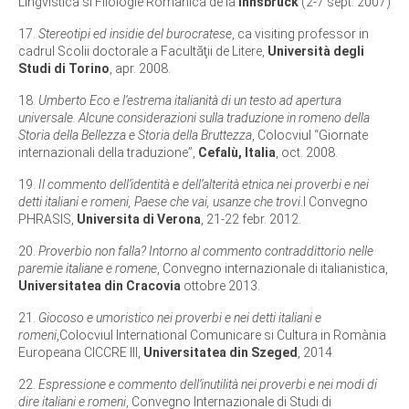
Lingvistica si Filologie Romanica de la
Innsbruck
(2-7 sept. 2007)
17.
Stereotipi ed insidie del burocratese
, ca visiting professor in
cadrul Scolii doctorale a Facultăţii de Litere,
Università degli
Studi di Torino
, apr. 2008.
18.
Umberto Eco e l‘estrema italianità di un testo ad apertura
universale. Alcune considerazioni sulla traduzione in romeno della
Storia della Bellezza e Storia della Bruttezza
, Colocviul “Giornate
internazionali della traduzione”,
Cefalù, Italia
, oct. 2008.
19.
Il commento dell’identità e dell’alterità etnica nei proverbi e nei
detti italiani e romeni, Paese che vai, usanze che trovi
.I Convegno
PHRASIS,
Universita di Verona
, 21-22 febr. 2012.
20.
Proverbio non falla? Intorno al commento contraddittorio nelle
paremie italiane e romene
, Convegno internazionale di italianistica,
Universitatea din Cracovia
ottobre 2013.
21.
Giocoso e umoristico nei proverbi e nei detti italiani e
romeni
,Colocviul International Comunicare si Cultura in Romània
Europeana CICCRE III,
Universitatea din Szeged
, 2014.
22.
Espressione e commento dell’inutilità nei proverbi e nei modi di
dire italiani e romeni
, Convegno Internazionale di Studi di