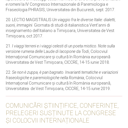
e romeni
la IV Congresso Internazionale di Paremiologia e
Fraseologia PHRASIS, Universitatea din Bucuresti, sept. 2017.
20. LECTIO MAGISTRALIS
Un viaggio fra le diverse Italie: dialetti,
suoni, immagini
. Giornata di studi di italianistica.Vent'anni di
insegnamento dell'italiano a Timișoara, Universitatea de Vest
Timişoara, oct 2017.
21.
I viaggi terreni e i viaggi celesti di un poeta mistico. Note sulla
versione rumena delle
Laude
di Iacopone da Todi
, Colocviul
Internaţional Comunicare şi cultură în Romània europeană
Universitatea de Vest Timişoara, CICCRE, 14-15 iunie 2018.
22.
Se non è zuppa, è pan bagnato. Invarianti tematiche e variazioni
fraseologiche e paremiologiche nella Romània
, Colocviul
Internaţional Comunicare şi cultură în Romània europeană,
Universitatea de Vest Timişoara, CICCRE, 14-15 iunie 2019.
COMUNICĂRI ȘTIINȚIFICE, CONFERINȚE,
PRELEGERI SUSȚINUTE LA CONGRESE
ȘI COLOCVII INTERNAȚIONALE