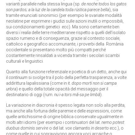
varianti parallele nella stessa lingua (sp.
de noche todos los gatos
son pardos; a la luz de la candela toda rùstica parece bella
), sia
tramite enunciati sinonimici (per esempio le svariate modalità
neolatine per esprimere i giudizi sulle azioni inutili o impossibili,
sui condizionamenti genetici ecc). Ma sono certamente ben
diversi
i realia
delle terre mediterranee rispetto a quelli dell’isolato
spazio rumeno e di conseguenza, grazie al contesto sociale,
cattolico e geografico accomunante, i proverbi della Romània
occidentale si presentano molto più compatti perché
costantemente rinsaldati a vicenda tramite i secolari scambi
culturali e linguistici.
Quanto alla funzione referenziale e poetica di un detto, anche qui
il
continuum
si svolge tra il polo della perfetta trasparenza, a volte
addirittura lapalissiana (come in it.
dopo morti non si campa
un’ora
) e quello della totale opacità del messaggio per il
destinatario di oggi (rum.
nu i-a tors mă-sa pe limbă
).
La variazione in diacronia è spesso legata non solo alla perdita,
ma anche alla fortuna delle paremie e delle espressioni, come
quelle antichissime di origine biblica conservate ugualmente in
molti altri idiomi (per esempio i continuatori del lat.
nemo potest
duobus dominis servire
o del lat.
vox clamantis in deserto
ecc.), o
come quelle in cui sopravvivono ancora voci arcaiche o