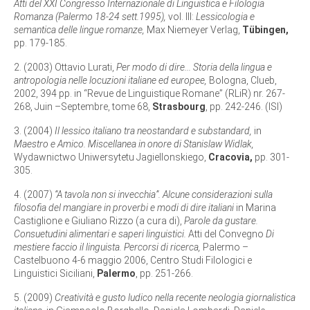
Atti del XXI Congresso Internazionale di Linguistica e Filologia
Romanza (Palermo 18-24 sett.1995),
vol. III:
Lessicologia e
semantica delle lingue romanze,
Max Niemeyer Verlag,
Tübingen,
pp. 179-185.
2. (2003) Ottavio Lurati,
Per modo di dire... Storia della lingua e
antropologia nelle locuzioni italiane ed europee,
Bologna, Clueb,
2002, 394 pp. in “Revue de Linguistique Romane” (RLiR) nr. 267-
268, Juin –Septembre, tome 68,
Strasbourg
, pp. 242-246. (ISI)
3. (2004)
Il lessico italiano tra neostandard e substandard,
in
Maestro e Amico. Miscellanea in onore di Stanislaw Widlak,
Wydawnictwo Uniwersytetu Jagiellonskiego,
Cracovia,
pp. 301-
305.
4. (2007)
“A tavola non si invecchia”. Alcune considerazioni sulla
filosofia del mangiare in proverbi e modi di dire italiani
in Marina
Castiglione e Giuliano Rizzo (a cura di),
Parole da gustare.
Consuetudini alimentari e saperi linguistici.
Atti del Convegno
Di
mestiere faccio il linguista. Percorsi di ricerca,
Palermo –
Castelbuono 4-6 maggio 2006, Centro Studi Filologici e
Linguistici Siciliani,
Palermo
, pp. 251-266.
5. (2009)
Creatività e gusto ludico nella recente neologia giornalistica