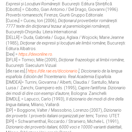
Expresii și Locuțiuni Românești
. București: Editura Științifică.
[Cibotto] = Cibotto, Gian Antonio / Del Drago, Giovanni (1996).
Proverbi romaneschi,
Firenze, Giunti Gruppo Editoriale.
[Cuceu] = Cuceu, Ion (2006),
Dicţionarul proverbelor româneşti.
7777 texte din dicţionarul tezaur
al paremiologiei româneşti,
Bucureşti-Chişinău: Litera International.
[DELLR] = Duda, Gabriela / Gugui, Aglaia / Wojcicki
,
Marie Jeanne
(1985),
Dicţionar de expresii şi locuţiuni ale limbii române,
Bucureşti:
Editura Albatros.
[Dex] =
https://dexonline.ro
.
[DFLR] = Tomici, Mile (2009),
Dicționar frazeologic al limbii române,
București: Saeculum Vizual.
[dle.rae.es]
[
https://dle.rae.es/diccionario
], Diccionario de la lengua
española. Edición del Tricentenario. Real Academia Española.
[DMDEA]= Turrini, Giovanna / Alberti, Claudia / Santullo, Maria
Luisa / Zanchi, Giampiero eds. (1995),
Capire l’antifona. Dizionario
dei modi di dire con esempi d’autore,
Bologna: Zanichelli.
[DMDLI], = Lapucci, Carlo (1993),
Il dizionario dei modi di dire della
lingua italiana,
Milano, Vallardi.
[DP] = Boggione, Valter / Massobrio, Lorenzo (2007),
Dizionario
dei proverbi. I proverbi italiani organizzati per temi,
Torino: UTET.
[DPI] = Schwamenthal, Riccardo / Straniero, Michele L. (1991),
Dizionario dei proverbi italiani, 6000 voci e 10000 varianti dialettali
,