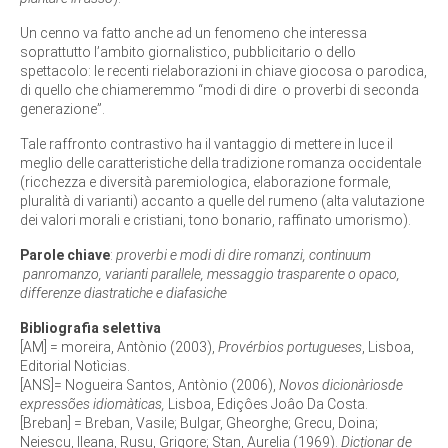
Un cenno va fatto anche ad un fenomeno che interessa
soprattutto l’ambito giornalistico, pubblicitario o dello
spettacolo: le recenti rielaborazioni in chiave giocosa o parodica,
di quello che chiameremmo “modi di dire o proverbi di seconda
generazione”.
Tale raffronto contrastivo ha il vantaggio di mettere in luce il
meglio delle caratteristiche della tradizione romanza occidentale
(ricchezza e diversità paremiologica, elaborazione formale,
pluralità di varianti) accanto a quelle del rumeno (alta valutazione
dei valori morali e cristiani, tono bonario, raffinato umorismo).
Parole chiave
:
proverbi e modi di dire romanzi, continuum
panromanzo, varianti parallele, messaggio trasparente o opaco,
differenze diastratiche e diafasiche
Bibliografia selettiva
[AM] = moreira, Antònio (2003),
Provérbios portugueses
, Lisboa,
Editorial Notìcias.
[ANS]= Nogueira Santos, Antònio (2006),
Novos dicionàriosde
expressões idiomàticas,
Lisboa, Ediçôes Joâo Da Costa.
[Breban] = Breban, Vasile; Bulgar, Gheorghe; Grecu, Doina;
Neiescu, Ileana, Rusu, Grigore; Stan, Aurelia (1969).
Dicționar de