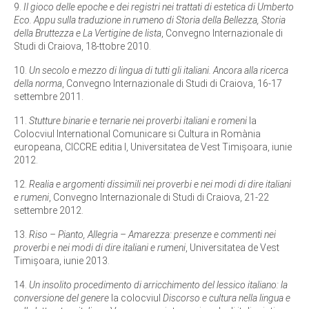
9.
Il gioco delle epoche e dei registri nei trattati di estetica di Umberto
Eco. Appu sulla traduzione in rumeno di Storia della Bellezza, Storia
della Bruttezza e La Vertigine de lista
, Convegno Internazionale di
Studi di Craiova, 18-ttobre 2010.
10.
Un secolo e mezzo di lingua di tutti gli italiani. Ancora alla ricerca
della norma
, Convegno Internazionale di Studi di Craiova, 16-17
settembre 2011.
11.
Stutture binarie e ternarie nei proverbi italiani e romeni
la
Colocviul International Comunicare si Cultura in Romània
europeana, CICCRE editia I, Universitatea de Vest Timişoara, iunie
2012.
12.
Realia e argomenti dissimili nei proverbi e nei modi di dire italiani
e rumeni
, Convegno Internazionale di Studi di Craiova, 21-22
settembre 2012.
13.
Riso – Pianto, Allegria – Amarezza: presenze e commenti nei
proverbi e nei modi di dire italiani e rumeni
, Universitatea de Vest
Timişoara, iunie 2013.
14.
Un insolito procedimento di arricchimento del lessico italiano: la
conversione del genere
la colocviul
Discorso e cultura nella lingua e