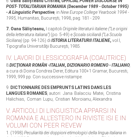
6.
Oana Sălișteanu Cristea
, OFFICIAL POWER DISCOURSE IN
POST- TOTALITARIAN ROMANIA (December 1989 - October 1995)
- A Linguistic Perspective
,
in
New Europe College Yearbook 1994 -
1995,
Humanitas, Bucureşti, 1998, pag. 181 - 209.
7. Oana Sălișteanu,
I capitoli
Originile literaturii italiene (“Le origini
della letteratura italiana”)
(po. 5-49) e
Şcoala siciliană (“La Scuola
Siciliana)
(pp. 94-126) di
ISTORIA LITERATURII ITALIENE
,
vol.I,
Tipografia Universităţii Bucureşti, 1985.
IV. LAVORI DI LESSICOGRAFIA (COAUTRICE)
8
DICŢIONAR ROMÂN -ITALIAN
,
DIZIONARIO ROMENO - ITALIANO
,
a cura di Doina Condrea Derer, Editura 100+1 Gramar, Bucuresti,
1999, 999 pp. Con successive ristampe.
9.
DICTIONNAIRE DES EMPRUNTS LATINS DANS LES
LANGUES ROMANES
, autori: Jana Balacciu Matei, Cristina
Halichias, Coman Lupu, Cristian Moroianu, Alexandra
V. ARTICOLI DI LINGUISTICA APPARSI IN
ROMANIA E ALL’ESTERO IN RIVISTE ISI E IN
VOLUMI CON PEER REVEW
1. (1998)
Peculiarità dei doppioni etimologici della lingua italiana
in