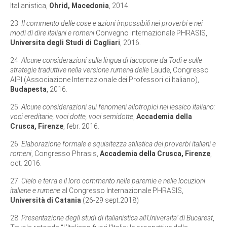
Italianistica,
Ohrid, Macedonia
, 2014.
23.
Il commento delle cose e azioni impossibili nei proverbi e nei
modi di dire italiani e romeni
Convegno Internazionale PHRASIS,
Universita degli Studi di Cagliari
, 2016.
24.
Alcune considerazioni sulla lingua di Iacopone da Todi e sulle
strategie traduttive nella versione rumena delle
Laude, Congresso
AIPI (Associazione Internazionale dei Professori di Italiano),
Budapesta
, 2016.
25.
Alcune considerazioni sui fenomeni allotropici nel lessico italiano:
voci ereditarie, voci dotte, voci semidotte
,
Accademia della
Crusca,
Firenze
, febr. 2016.
26.
Elaborazione formale e squisitezza stilistica dei proverbi italiani e
romeni
, Congresso Phrasis,
Accademia della Crusca,
Firenze
,
oct. 2016.
27.
Cielo e terra e il loro commento nelle paremie e nelle locuzioni
italiane e rumene
al Congresso Internazionale PHRASIS,
Università di Catania
(26-29 sept.2018)
28.
Presentazione degli studi di italianistica all’Universita’ di Bucarest
,