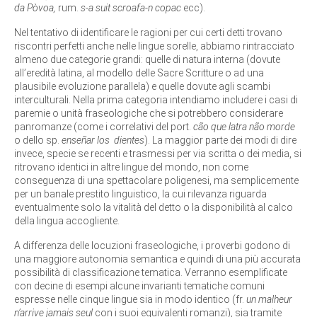
da Pòvoa,
rum.
s-a suit scroafa-n copac
ecc).
Nel tentativo di identificare le ragioni per cui certi detti trovano
riscontri perfetti anche nelle lingue sorelle, abbiamo rintracciato
almeno due categorie grandi: quelle di natura interna (dovute
all’eredità latina, al modello delle Sacre Scritture o ad una
plausibile evoluzione parallela) e quelle dovute agli scambi
interculturali. Nella prima categoria intendiamo includere i casi di
paremie o unità fraseologiche che si potrebbero considerare
panromanze (come i correlativi del port.
cão que latra não morde
o dello sp.
enseñar los dientes
). La maggior parte dei modi di dire
invece, specie se recenti e trasmessi per via scritta o dei media, si
ritrovano identici in altre lingue del mondo, non come
conseguenza di una spettacolare poligenesi, ma semplicemente
per un banale prestito linguistico, la cui rilevanza riguarda
eventualmente solo la vitalità del detto o la disponibilità al calco
della lingua accogliente.
A differenza delle locuzioni fraseologiche, i proverbi godono di
una maggiore autonomia semantica e quindi di una più accurata
possibilità di classificazione tematica. Verranno esemplificate
con decine di esempi alcune invarianti tematiche comuni
espresse nelle cinque lingue sia in modo identico (fr.
un malheur
n’arrive jamais seul
con i suoi equivalenti romanzi), sia tramite