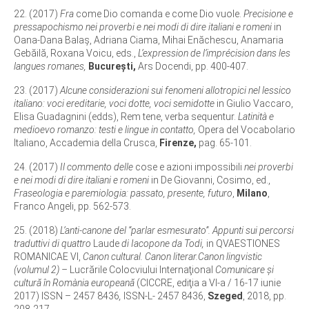
22. (2017)
Fra
come Dio comanda e come Dio vuole.
Precisione e
pressapochismo nei proverbi e nei modi di dire italiani e romeni
in
Oana-Dana Balaș, Adriana Ciama, Mihai Enăchescu, Anamaria
Gebăilă, Roxana Voicu, eds.,
L’expression de l’imprécision dans les
langues romanes,
București,
Ars Docendi, pp. 400-407.
23. (2017)
Alcune considerazioni sui fenomeni allotropici nel lessico
italiano: voci ereditarie, voci dotte, voci semidotte
in Giulio Vaccaro,
Elisa Guadagnini (edds), Rem tene, verba sequentur.
Latinità e
medioevo romanzo: testi e lingue in contatto,
Opera del Vocabolario
Italiano, Accademia della Crusca,
Firenze,
pag. 65-101.
24. (2017)
Il commento delle
cose e azioni impossibili
nei proverbi
e nei modi di dire italiani e romeni
in De Giovanni, Cosimo, ed.,
Fraseologia e paremiologia: passato, presente, futuro
,
Milano
,
Franco Angeli, pp. 562-573.
25. (2018)
L’anti-canone del “parlar esmesurato”. Appunti sui percorsi
traduttivi di quattro
Laude
di Iacopone da Todi,
in QVAESTIONES
ROMANICAE VI,
Canon cultural. Canon literar.Canon lingvistic
(volumul 2) –
Lucrările Colocviului Internaţional
Comunicare şi
cultură în Romània europeană
(CICCRE, ediţia a VI-a / 16-17 iunie
2017) ISSN – 2457 8436
,
ISSN-L- 2457 8436,
Szeged
, 2018, pp.
208-217.