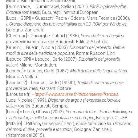
Milano: Biblioteca Universale Rizzoli.
[Dumistrăcel] = Dumistrăcel, Stelian (2001),
Până în pânzele albe.
Expresii românești,
București, Institutul European.
[Luca], [GDPI] = Guazzotti, Paola / Oddera, Maria Federica (2006),
Il Grande dizionario dei proverbi italiani con CD-ROM per Windows,
Bologna: Zanichelli.
[Gheorghe]= Gheorghe, Gabriel (1986),
Proverbele româneşti şi
proverbele lumii romanice,
Bucureşti: Editura Albatros.
[Guerini] = Guerini, Nicola (2003),
Dizionario dei proverbi. Detti e
modi di dire della tradizione popolare,
Roma: Rusconi Libri.
[Lapucci DPI] = Lapucci, Carlo (2007),
Dizionario dei proverbi
italiani,
Milano, Mondadori.
[Lapucci]= Lapucci, Carlo (1987),
Modi di dire della lingua italiana,
Milano, A.Vallardi.
[Lapucci 2] = Lapucci, Carlo (1993b),
Trenta dì conta novembre. I
proverbi dei mesi,
Garzanti Editore.
[Larousse.fr] =
https://www.larousse.fr/dictionnaires/francais
.
Luca, Nicolae (1999),
Dicționar de argou și expresii colocviale
italian-român,
București, Sempre.
[Lurati] = Lurati
,
Ottavio (2002),
Per modo di dire... Storia della lingua
e antropologia nelle locuzioni italiane ed europee,
Bologna: CLUEB.
[Pittàno] = Pittàno
,
Giuseppe (1992),
Frase fatta capo ha. Dizionario
dei modi di dire, proverbi e locuzioni,
Bologna: Zanichelli;
(ristampa del 2015).