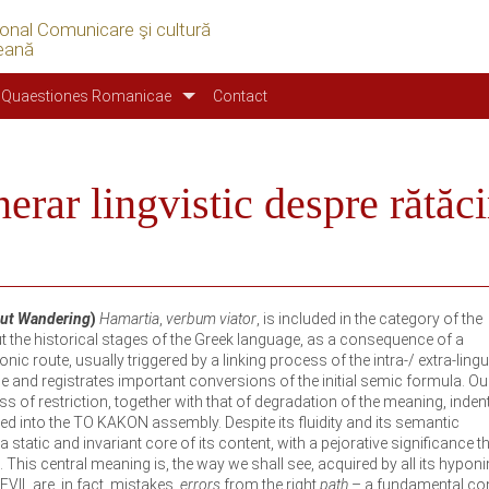
ional Comunicare şi cultură
eană
Quaestiones Romanicae
Contact
nerar lingvistic despre rătăci
out Wandering
)
Hamartia
,
verbum viator
, is included in the category of the
out the historical stages of the Greek language, as a consequence of a
c route, usually triggered by a linking process of the intra-/ extra-lingu
ne and registrates important conversions of the initial semic formula. Ou
of restriction, together with that of degradation of the meaning, indent
d into the TO KAKON assembly. Despite its fluidity and its semantic
static and invariant core of its content, with a pejorative significance t
. This central meaning is, the way we shall see, acquired by all its hypon
VIL are, in fact, mistakes,
errors
from the right
path
– a fundamental co