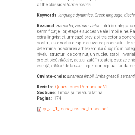
of the classical
forma mentis
.
Keywords
:
language dynamics
,
Greek language
,
diach
Rezumat
:
Hamartia
,
verbum viator
, intră în categori
semnificaţiei lor, etapele succesive ale limbii eline.
extra-lingvistici, urmează previzibil traiectoria concr
nostru, este vorba despre activarea procesului de rest
determină încadrarea arhilexemului ἁμαρτία în categor
nivelul structurii de conţinut, un nucleu stabil, invar
prototipică
rătăcire
, actualizată în toate ipostazele hi
esenţă,
rătăciri
de la
cale
- reper conceptual fundament
Cuvinte-cheie:
dinamica limbii
,
limba greacă
,
semanti
Revista
Quaestiones Romanicae VIII
Sectiune
Limba şi literatura latină
Pagina
174
qr_viii_1_maria_cristina_trusca.pdf