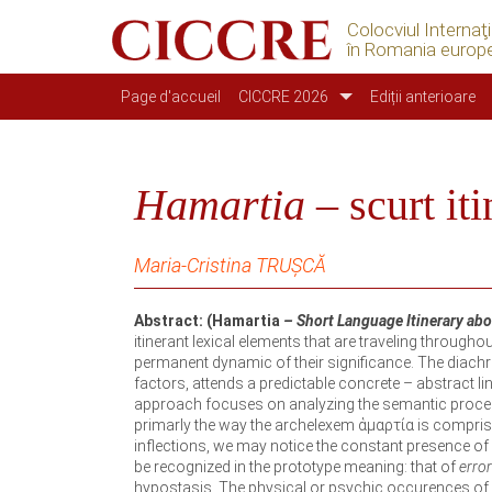
Colocviul Internaţ
în Romania europ
Navigation principale
Page d'accueil
CICCRE 2026
Ediții anterioare
Hamartia
– scurt iti
Maria-Cristina TRUŞCĂ
Abstract: (Hamartia
– Short Language Itinerary ab
itinerant lexical elements that are traveling through
permanent dynamic of their significance. The diachroni
factors, attends a predictable concrete – abstract li
approach focuses on analyzing the semantic process 
primarly the way the archelexem ἁμαρτία is comprise
inflections, we may notice the constant presence of a 
be recognized in the prototype meaning: that of
error
hypostasis. The physical or psychic occurences of E