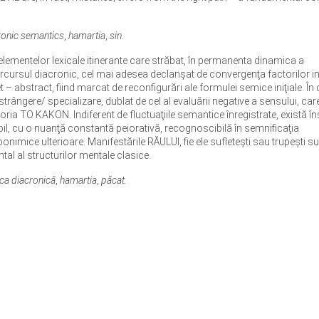
ronic semantics
,
hamartia
,
sin.
a elementelor lexicale itinerante care străbat, în permanenta dinamica a
 Parcursul diacronic, cel mai adesea declanşat de convergenţa factorilor in
et – abstract, fiind marcat de reconfigurări ale formulei semice iniţiale. În
rângere/ specializare, dublat de cel al evaluării negative a sensului, car
ia TO KAKON. Indiferent de fluctuaţiile semantice înregistrate, există în
iabil, cu o nuanţă constantă peiorativă, recognoscibilă în semnificaţia
ponimice ulterioare. Manifestările RĂULUI, fie ele sufleteşti sau trupeşti su
al al structurilor mentale clasice.
ca diacronică
,
hamartia
,
păcat.