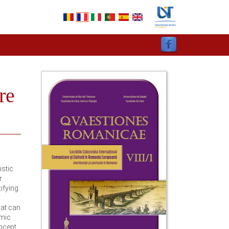
re
istic
r
ifying
hat can
imic
ncept