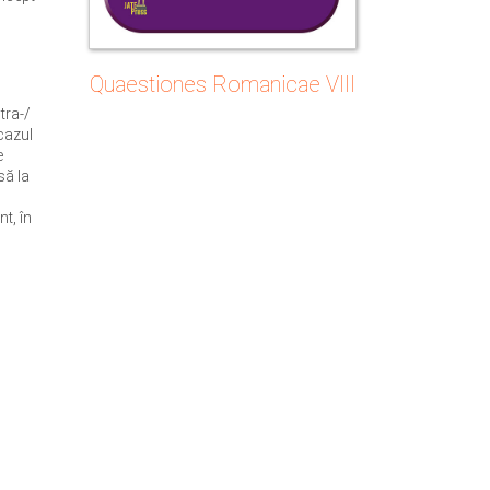
Quaestiones Romanicae VIII
tra-/
 cazul
e
să la
nt, în