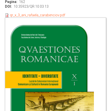
Pagina
162
DOI
10.35923/QR.10.03.13
qr_x_3_ani_rafaela_carabenciov.pdf