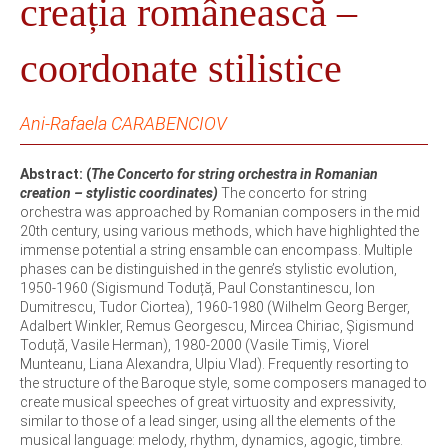
creația românească –
coordonate stilistice
Ani-Rafaela CARABENCIOV
Abstract: (
The Concerto for string orchestra in Romanian
creation – stylistic coordinates)
The concerto for string
orchestra was approached by Romanian composers in the mid
20th century, using various methods, which have highlighted the
immense potential a string ensamble can encompass. Multiple
phases can be distinguished in the genre’s stylistic evolution,
1950-1960 (Sigismund Toduță, Paul Constantinescu, Ion
Dumitrescu, Tudor Ciortea), 1960-1980 (Wilhelm Georg Berger,
Adalbert Winkler, Remus Georgescu, Mircea Chiriac, Șigismund
Toduță, Vasile Herman), 1980-2000 (Vasile Timiș, Viorel
Munteanu, Liana Alexandra, Ulpiu Vlad). Frequently resorting to
the structure of the Baroque style, some composers managed to
create musical speeches of great virtuosity and expressivity,
similar to those of a lead singer, using all the elements of the
musical language: melody, rhythm, dynamics, agogic, timbre.