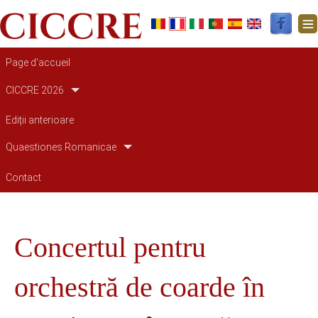
Navigation principale
Page d'accueil
CICCRE 2026
Ediții anterioare
Quaestiones Romanicae
Contact
Concertul pentru
orchestră de coarde în