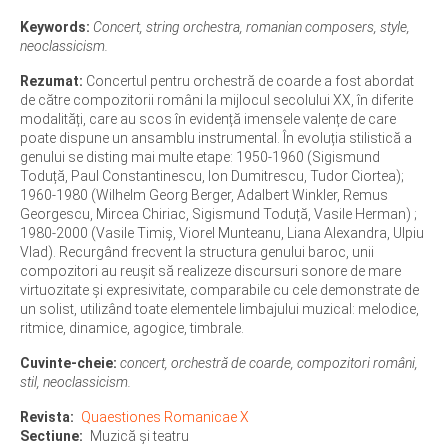
Keywords:
Concert, string orchestra, romanian composers, style,
neoclassicism.
Rezumat:
Concertul pentru orchestră de coarde a fost abordat
de către compozitorii români la mijlocul secolului XX, în diferite
modalități, care au scos în evidență imensele valențe de care
poate dispune un ansamblu instrumental. În evoluția stilistică a
genului se disting mai multe etape: 1950-1960 (Sigismund
Toduță, Paul Constantinescu, Ion Dumitrescu, Tudor Ciortea);
1960-1980 (Wilhelm Georg Berger, Adalbert Winkler, Remus
Georgescu, Mircea Chiriac, Sigismund Toduță, Vasile Herman) ;
1980-2000 (Vasile Timiș, Viorel Munteanu, Liana Alexandra, Ulpiu
Vlad). Recurgând frecvent la structura genului baroc, unii
compozitori au reușit să realizeze discursuri sonore de mare
virtuozitate și expresivitate, comparabile cu cele demonstrate de
un solist, utilizând toate elementele limbajului muzical: melodice,
ritmice, dinamice, agogice, timbrale.
Cuvinte-cheie:
concert, orchestră de coarde, compozitori români,
stil, neoclassicism.
Revista
Quaestiones Romanicae X
Sectiune
Muzică și teatru