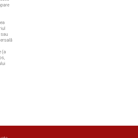
căpare
rea
iul
e sau
versală
ă
e (a
os,
lui