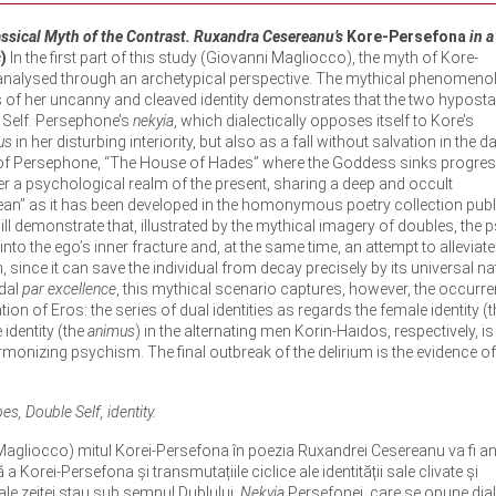
sical Myth of the Contrast. Ruxandra Cesereanu’s
Kore-Persefona
in a
c
)
In the first part of this study (Giovanni Magliocco), the myth of Kore-
 analysed through an archetypical perspective. The mythical phenomeno
 of her uncanny and cleaved identity demonstrates that the two hypost
 Self. Persephone’s
nekyia
, which dialectically opposes itself to Kore’s
us
in her disturbing interiority, but also as a fall without salvation in the d
 of Persephone, “The House of Hades” where the Goddess sinks progress
her a psychological realm of the present, sharing a deep and occult
an” as it has been developed in the homonymous poetry collection pub
ill demonstrate that, illustrated by the mythical imagery of doubles, the 
to the ego’s inner fracture and, at the same time, an attempt to alleviate
since it can save the individual from decay precisely by its universal nat
idal
par excellence
, this mythical scenario captures, however, the occurr
on of Eros: the series of dual identities as regards the female identity (t
 identity (the
animus
) in the alternating men Korin-Haidos, respectively, is
monizing psychism. The final outbreak of the delirium is the evidence of
s, Double Self, identity.
 Magliocco) mitul Korei-Persefona în poezia Ruxandrei Cesereanu va fi an
Korei-Persefona și transmutațiile ciclice ale identității sale clivate și
e zeiței stau sub semnul Dublului.
Nekyia
Persefonei, care se opune dial