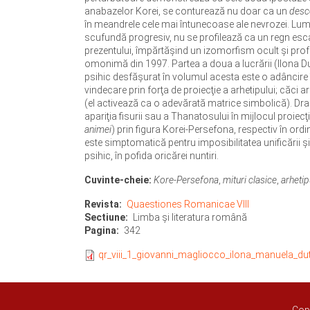
anabazelor Korei, se conturează nu doar ca un
desc
în meandrele cele mai întunecoase ale nevrozei. Lume
scufundă progresiv, nu se profilează ca un regn escat
prezentului, împărtășind un izomorfism ocult și pro
omonimă din 1997. Partea a doua a lucrării (Ilona Duț
psihic desfăşurat în volumul acesta este o adâncire î
vindecare prin forţa de proiecţie a arhetipului; căci 
(el activează ca o adevărată matrice simbolică). Dram
apariţia fisurii sau a Thanatosului în mijlocul proiecţi
animei
) prin figura Korei-Persefona, respectiv în ordi
este simptomatică pentru imposibilitatea unificării şi
psihic, în pofida oricărei nuntiri.
Cuvinte-cheie:
Kore-Persefona
,
mituri clasice
,
arhetip
Revista
Quaestiones Romanicae VIII
Sectiune
Limba şi literatura română
Pagina
342
qr_viii_1_giovanni_magliocco_ilona_manuela_du