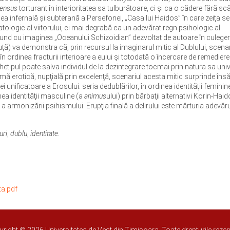
ensus
torturant în interioritatea sa tulburătoare, ci și ca o cădere fără s
a infernală și subterană a Persefonei, „Casa lui Haidos” în care zeița se
ologic al viitorului, ci mai degrabă ca un adevărat regn psihologic al
fund cu imaginea „Oceanului Schizoidian” dezvoltat de autoare în culege
ă) va demonstra că, prin recursul la imaginarul mitic al Dublului, scenar
n ordinea fracturii interioare a eului și totodată o încercare de remedier
arhetipul poate salva individul de la dezintegrare tocmai prin natura sa uni
ă erotică, nupţială prin excelenţă, scenariul acesta mitic surprinde îns
ei unificatoare a Erosului: seria dedublărilor, în ordinea identităţii feminin
nea identităţii masculine (a
animus
ului) prin bărbaţii alternativi Korin-Haid
 a armonizării psihismului. Erupţia finală a delirului este mărturia adevăru
uri
,
dublu
,
identitate.
ta.pdf