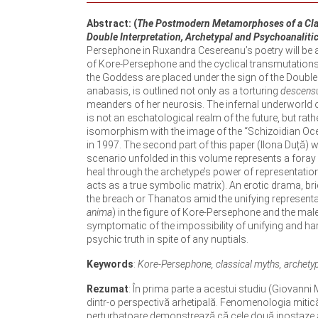
Abstract: (
The Postmodern Metamorphoses of a Clas
Double Interpretation, Archetypal and Psychoanaliti
Persephone in Ruxandra Cesereanu’s poetry will be
of Kore-Persephone and the cyclical transmutations
the Goddess are placed under the sign of the Double
anabasis, is outlined not only as a torturing
descens
meanders of her neurosis. The infernal underworld
is not an eschatological realm of the future, but rat
isomorphism with the image of the “Schizoidian Oce
in 1997. The second part of this paper (Ilona Duță) w
scenario unfolded in this volume represents a foray in
heal through the archetype’s power of representation, 
acts as a true symbolic matrix). An erotic drama, br
the breach or Thanatos amid the unifying representati
anima
) in the figure of Kore-Persephone and the male
symptomatic of the impossibility of unifying and har
psychic truth in spite of any nuptials.
Keywords
:
Kore-Persephone, classical myths, archetype
Rezumat
: În prima parte a acestui studiu (Giovanni
dintr-o perspectivă arhetipală. Fenomenologia mitică a 
perturbatoare demonstrează că cele două ipostaze al