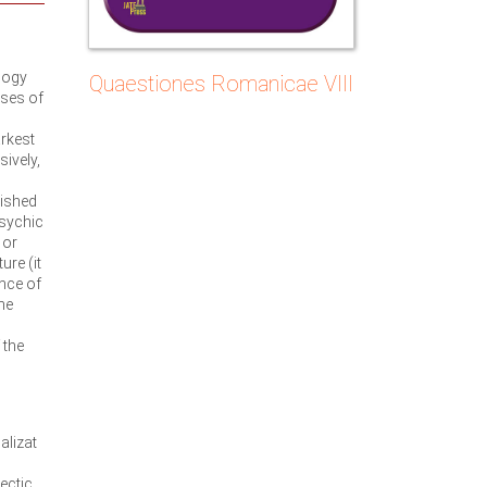
logy
Quaestiones Romanicae VIII
ases of
arkest
ively,
lished
psychic
 or
ure (it
ence of
he
 the
alizat
ectic