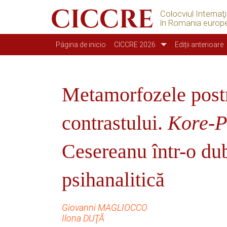
Colocviul Internaţ
în Romania europ
Navegación principal
Página de inicio
CICCRE 2026
Ediții anterioare
Metamorfozele postm
contrastului.
Kore-P
Cesereanu într-o dubl
psihanalitică
Giovanni MAGLIOCCO
Ilona DUŢĂ