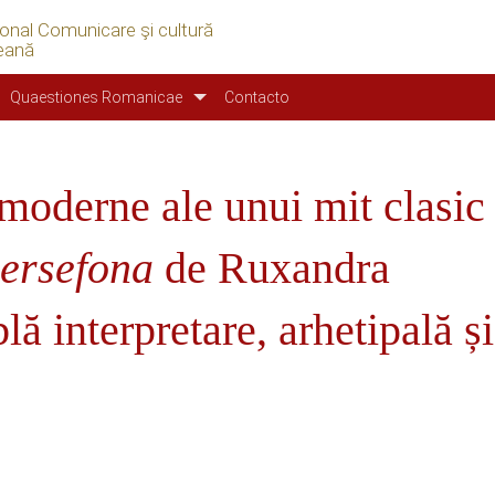
ional Comunicare şi cultură
eană
Quaestiones Romanicae
Contacto
oderne ale unui mit clasic 
ersefona
de Ruxandra
ă interpretare, arhetipală și